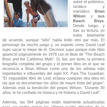
sobre el polémico,
lunático y
maniático
Brian
Wilson
y
sus
Beach Boys
.
Desde luego, y
tras su lectura, yo
estoy totalmente
de acuerdo, aunque “sólo” había leído otro par más. El
personaje da mucho juego y, un experto como David Leaf
supo sacar lo mejor de él. Decimos supo porque este libro
apareció originalmente en 1978 con el título de “The Beach
Boys and the California Myth”. Sí, fue, por tanto, la primera
biografía completa del grupo y el primer libro en el que se
reconocía a Brian Wilson como uno de los artistas más
importantes e influyentes del siglo XX. Para The Guardian:
“El inigualable libro de Leaf, eclipsa cualquier otra obra en
las que se documentan los años de mayor éxito del grupo”.
Además está la bendición del propio Wilson: “Durante 30
años, le he confiado mi música y mi historia a David Leaf”.
Además, las 584 páginas están totalmente actualizadas
para así poder incluir las últimas cuatro décadas de la