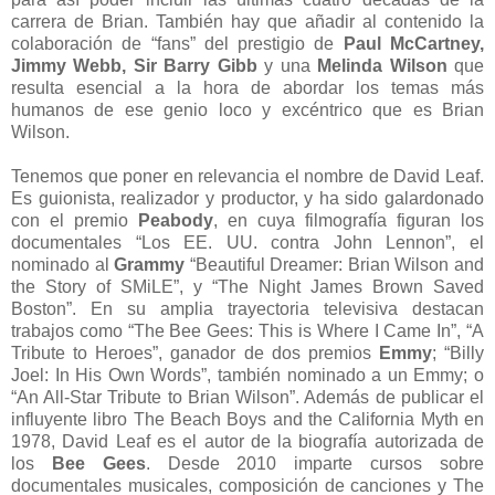
carrera de Brian. También hay que añadir al contenido la
colaboración de “fans” del prestigio de
Paul McCartney,
Jimmy Webb, Sir Barry Gibb
y una
Melinda Wilson
que
resulta esencial a la hora de abordar los temas más
humanos de ese genio loco y excéntrico que es Brian
Wilson.
Tenemos que poner en relevancia el nombre de David Leaf.
Es guionista, realizador y productor, y ha sido galardonado
con el premio
Peabody
, en cuya filmografía figuran los
documentales “Los EE. UU. contra John Lennon”, el
nominado al
Grammy
“Beautiful Dreamer: Brian Wilson and
the Story of SMiLE”, y “The Night James Brown Saved
Boston”. En su amplia trayectoria televisiva destacan
trabajos como “The Bee Gees: This is Where I Came In”, “A
Tribute to Heroes”, ganador de dos premios
Emmy
; “Billy
Joel: In His Own Words”, también nominado a un Emmy; o
“An All-Star Tribute to Brian Wilson”. Además de publicar el
influyente libro The Beach Boys and the California Myth en
1978, David Leaf es el autor de la biografía autorizada de
los
Bee Gees
. Desde 2010 imparte cursos sobre
documentales musicales, composición de canciones y The