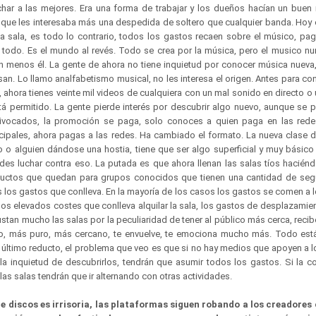
ichar a las mejores. Era una forma de trabajar y los dueños hacían un buen 
ue les interesaba más una despedida de soltero que cualquier banda. Hoy 
 sala, es todo lo contrario, todos los gastos recaen sobre el músico, pag
odo. Es el mundo al revés. Todo se crea por la música, pero el musico nu
n menos él. La gente de ahora no tiene inquietud por conocer música nueva, 
san. Lo llamo analfabetismo musical, no les interesa el origen. Antes para c
o, ahora tienes veinte mil videos de cualquiera con un mal sonido en directo o
tá permitido. La gente pierde interés por descubrir algo nuevo, aunque se 
vocados, la promoción se paga, solo conoces a quien paga en las redes 
cipales, ahora pagas a las redes. Ha cambiado el formato. La nueva clase d
 o alguien dándose una hostia, tiene que ser algo superficial y muy básic
des luchar contra eso. La putada es que ahora llenan las salas tíos haciénd
ductos que quedan para grupos conocidos que tienen una cantidad de seg
s los gastos que conlleva. En la mayoría de los casos los gastos se comen a 
los elevados costes que conlleva alquilar la sala, los gastos de desplazamie
stan mucho las salas por la peculiaridad de tener al público más cerca, recibe
o, más puro, más cercano, te envuelve, te emociona mucho más. Todo está
l último reducto, el problema que veo es que si no hay medios que apoyen a 
e la inquietud de descubrirlos, tendrán que asumir todos los gastos. Si la c
s salas tendrán que ir alternando con otras actividades.
e discos es irrisoria, las plataformas siguen robando a los creadores