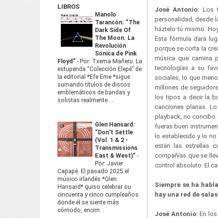
LIBROS
José Antonio:
Los t
Manolo
personalidad, desde l
Tarancón: “The
háztelo tú mismo. Hoy
Dark Side Of
The Moon. La
Esta fórmula dará lu
Revolución
porque se corta la cr
Sónica de Pink
música que camina po
Floyd”
-
Por: Txema Mañeru. La
tecnologías a su fav
estupenda “Colección Elepé” de
la editorial *Efe Eme *sigue
sociales, lo que meno
sumando títulos de discos
millones de seguidore
emblemáticos de bandas y
los tipos a decir la 
solistas realmente ...
canciones planas. Lo
playback, no concibo 
Glen Hansard:
fueras buen instrumen
“Don't Settle
lo establecido y lo no 
(Vol. 1 & 2 -
están las estrellas
Transmissions
compañías que se llev
East & West)”
-
Por: Javier
control absoluto. El 
Capapé. El pasado 2025 el
músico irlandés *Glen
Siempre se ha habla
Hansard* quiso celebrar su
hay una red de salas
cincuenta y cinco cumpleaños
donde él se siente más
cómodo, encim...
José Antonio:
En los 