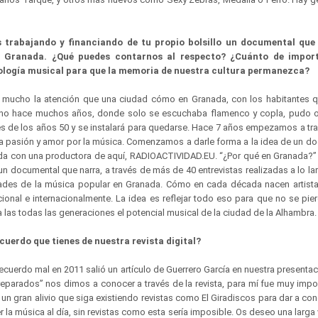
trabajando y financiando de tu propio bolsillo un documental que 
e Granada. ¿Qué puedes contarnos al respecto? ¿Cuánto de impor
eología musical para que la memoria de nuestra cultura permanezca?
mucho la atención que una ciudad cómo en Granada, con los habitantes q
 no hace muchos años, donde solo se escuchaba flamenco y copla, pudo oc
ales de los años 50 y se instalará para quedarse. Hace 7 años empezamos a tr
 pasión y amor por la música. Comenzamos a darle forma a la idea de un do
da con una productora de aquí, RADIOACTIVIDAD.EU. “¿Por qué en Granada?”
un documental que narra, a través de más de 40 entrevistas realizadas a lo la
dades de la música popular en Granada. Cómo en cada década nacen artista d
cional e internacionalmente. La idea es reflejar todo eso para que no se pie
las todas las generaciones el potencial musical de la ciudad de la Alhambra
ecuerdo que tienes de nuestra revista digital?
ecuerdo mal en 2011 salió un artículo de Guerrero García en nuestra presentac
reparados” nos dimos a conocer a través de la revista, para mí fue muy impo
un gran alivio que siga existiendo revistas como El Giradiscos para dar a co
la música al día, sin revistas como esta sería imposible. Os deseo una larga 