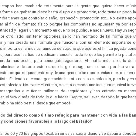
iempos han cambiado totalmente para la gente que quiere hacer músic
a forma de grabar un disco hasta el tipo de promoción, todo tiene un poco l
 día tienes que controlar diseño, grabación, promoción etc... No existe apo
gar al fin del formato físico porque las compañías no apuestan ya por es
eatividad y llegará un momento en que no se publique nada nuevo. Hay un seg
r otro lado, sin tener opciones se lo han montado de tal forma que uti
or y han creado una fórmula que funciona con un elemento importante q
s importa es la música, aunque se supone que eso es el fin. La jugada cons
s, para eso las tías se dedican a enseñar todo lo que les permite la platafo
burrada más bestia, para conseguir seguidores. Al final la música es lo de
 alucinante de todo esto es que la gente paga una entrada por ir a ver a
esto porque seguramente soy de una generación donde tenías que tocar en d
tista. Entiendo que cada generación ha roto con lo establecido, pero hoy en 
establecido. No existe el criterio, se está creando una incultura musical irreve
 consagradas que tienen millones de seguidores y han entrado en mano
an el 50% o más de todo lo que haces. Repito, se llevan de todo lo que hace
cambio ha sido bestial desde que empecé.
do del directo como último refugio para mantener con vida a las ba
 y condiciones favorables a lo largo del Estado?
años 60 y 70 los grupos tocaban en salas casi a diario y se daban a conocer e