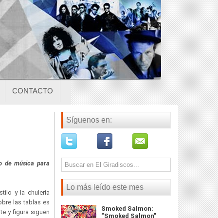
CONTACTO
Síguenos en:
po de música para
Lo más leído este mes
ilo y la chulería
sobre las tablas es
Smoked Salmon:
te y figura siguen
“Smoked Salmon”