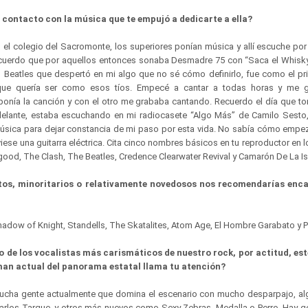
 contacto con la música que te empujó a dedicarte a ella?
 el colegio del Sacromonte, los superiores ponían música y allí escuche por
recuerdo que por aquellos entonces sonaba Desmadre 75 con “Saca el Whisky
s Beatles que despertó en mi algo que no sé cómo definirlo, fue como el p
 que quería ser como esos tíos. Empecé a cantar a todas horas y me
ponía la canción y con el otro me grababa cantando. Recuerdo el día que to
elante, estaba escuchando en mi radiocasete “Algo Más” de Camilo Sesto,
sica para dejar constancia de mi paso por esta vida. No sabía cómo empeza
iese una guitarra eléctrica. Cita cinco nombres básicos en tu reproductor en 
good, The Clash, The Beatles, Credence Clearwater Revival y Camarón De La Is
itos, minoritarios o relativamente novedosos nos recomendarías enc
adow of Knight, Standells, The Skatalites, Atom Age, El Hombre Garabato y 
 de los vocalistas más carismáticos de nuestro rock, por actitud, esté
n actual del panorama estatal llama tu atención?
ucha gente actualmente que domina el escenario con mucho desparpajo, al
rlos Tarque, y otros más nuevos como Sexy Zebras, Medalla o Perro. Hay g