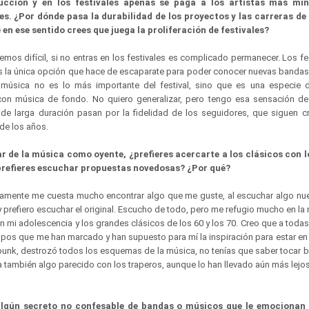
ucción y en los festivales apenas se paga a los artistas más mino
s. ¿Por dónde pasa la durabilidad de los proyectos y las carreras de
e en ese sentido crees que juega la proliferación de festivales?
emos difícil, si no entras en los festivales es complicado permanecer. Los f
es la única opción que hace de escaparate para poder conocer nuevas bandas.
música no es lo más importante del festival, sino que es una especie d
 con música de fondo. No quiero generalizar, pero tengo esa sensación d
 de larga duración pasan por la fidelidad de los seguidores, que siguen cr
de los años.
ar de la música como oyente, ¿prefieres acercarte a los clásicos con l
prefieres escuchar propuestas novedosas? ¿Por qué?
amente me cuesta mucho encontrar algo que me guste, al escuchar algo n
 y prefiero escuchar el original. Escucho de todo, pero me refugio mucho en l
 mi adolescencia y los grandes clásicos de los 60 y los 70. Creo que a toda
upos que me han marcado y han supuesto para mí la inspiración para estar en
unk, destrozó todos los esquemas de la música, no tenías que saber tocar bi
 también algo parecido con los traperos, aunque lo han llevado aún más lejos
algún secreto no confesable de bandas o músicos que le emocionan 