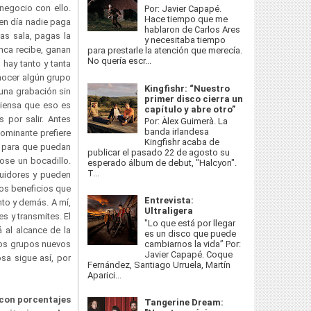
negocio con ello.
Por: Javier Capapé.
Hace tiempo que me
en día nadie paga
hablaron de Carlos Ares
as sala, pagas la
y necesitaba tiempo
nca recibe, ganan
para prestarle la atención que merecía.
No quería escr...
hay tanto y tanta
onocer algún grupo
Kingfishr: “Nuestro
 una grabación sin
primer disco cierra un
piensa que eso es
capítulo y abre otro”
por salir. Antes
Por: Àlex Guimerà. La
banda irlandesa
ominante prefiere
Kingfishr acaba de
o para que puedan
publicar el pasado 22 de agosto su
ose un bocadillo.
esperado álbum de debut, "Halcyon".
T...
uidores y pueden
los beneficios que
Entrevista:
nto y demás. A mí,
Ultraligera
s y transmites. El
"Lo que está por llegar
 al alcance de la
es un disco que puede
cambiarnos la vida” Por:
los grupos nuevos
Javier Capapé. Coque
osa sigue así, por
Fernández, Santiago Urruela, Martín
Aparici...
 con porcentajes
Tangerine Dream: