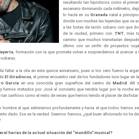
resultando tan hipnóticos como el primer
escenario dominando cada milímetro, dej
lo hacía en su
Granada
natal a principi
donde son muchas las leyendas que se ac
a las botas de tacón cubano con que do
de la ciudad, primero con
TNT
, más t
camino que muchos transitarían después
último con un sinfín de proyectos cuy
Reyerta
, formación con la que promete volver a sorprendernos al acercar a
rockeras.
ía faltar a la cita en este quince aniversario, pues si los cero fueron la ar
 de
El Giradiscos
, el primer encuentro real de los fundadores tuvo lugar en l
ro García
en una conocida gran superficie del centro de
Madrid
. Allí
 fuimos invitados por José al concierto que tendría lugar por la noche e
i tan cariñoso como el resto de veces que hemos tenido el placer de disfruta
n hombre al que admiramos profundamente y hacia el que todos hemos se
nto dado. Esa es la verdad. Seamos francos, ¿qué buen aficionado no ha d
?
ral harías de la actual situación del “mundillo” musical?