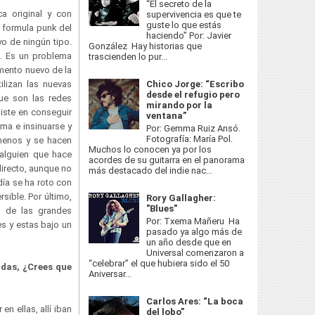
“El secreto de la
a original y con
supervivencia es que te
guste lo que estás
a formula punk del
haciendo” Por: Javier
yo de ningún tipo.
González Hay historias que
o. Es un problema
trascienden lo pur...
mento nuevo de la
lizan las nuevas
Chico Jorge: “Escribo
desde el refugio pero
ue son las redes
mirando por la
iste en conseguir
ventana”
rma e insinuarse y
Por: Gemma Ruiz Ansó.
Fotografía: María Pol.
 menos y se hacen
Muchos lo conocen ya por los
 alguien que hace
acordes de su guitarra en el panorama
irecto, aunque no
más destacado del indie nac...
día se ha roto con
rsible. Por último,
Rory Gallagher:
"Blues"
s de las grandes
Por: Txema Mañeru Ha
s y estas bajo un
pasado ya algo más de
un año desde que en
Universal comenzaron a
“celebrar” el que hubiera sido el 50
ndas, ¿Crees que
Aniversar...
Carlos Ares: “La boca
n ellas, allí iban
del lobo”