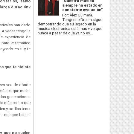
"Nuestra música
ritarios, salvo
siempre ha estado en
 larga duración?
constante evolución"
Por: Àlex Guimerà.
Tangerine Dream sigue
demostrando que su legado en la
estivales han dado
música electrónica está más vivo que
 A veces tengo la
nunca a pesar de que ya no es...
e experiencia de
e parque temático
eyendo en ti y te
os que te hiciste
uevo veo de dónde
a música que me ha
s las generaciones
 la música. Lo que
en y podías tener
… no hace falta ni
y que no suelen