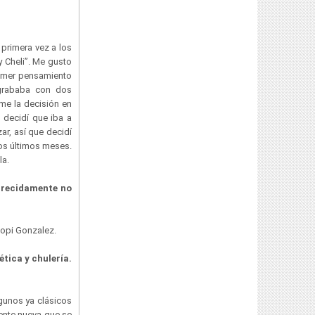
 primera vez a los
 Cheli”. Me gusto
rimer pensamiento
 grababa con dos
me la decisión en
 decidí que iba a
r, así que decidí
los últimos meses.
la.
arecidamente no
Popi Gonzalez.
tica y chulería.
gunos ya clásicos
ente nueva que se