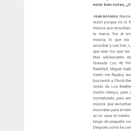
estar bien vistas, ¿
José Antonio:
Nunca 
razón porque no lo h
música que escuchas 
te marca. Era el ú
música, lo que oía
escuchar a Leo Dan, L
que eran los que le
Más adolescente e
Granada Los 40 Prin
Realidad, Miguel Gall
Sesto me flipaba, au
buscando a Chuck Ber
cintas de Los Beatle
mucho tiempo, pero a
normalizado, pero ant
música que escuchas 
musicales para el res
en mi casa mi madre 
tengo de pequeño con 
Después como he cont