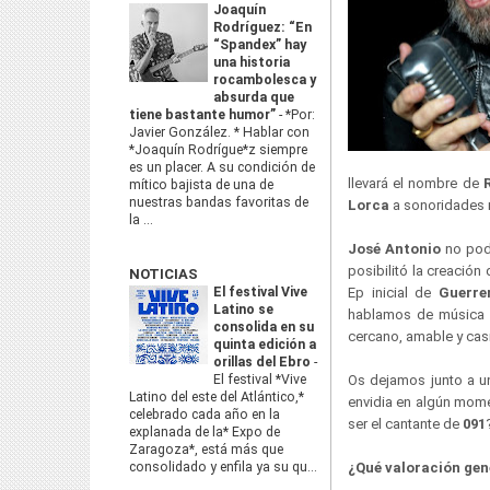
Joaquín
Rodríguez: “En
“Spandex” hay
una historia
rocambolesca y
absurda que
tiene bastante humor”
-
*Por:
Javier González. * Hablar con
*Joaquín Rodrígue*z siempre
es un placer. A su condición de
llevará el nombre de
mítico bajista de una de
nuestras bandas favoritas de
Lorca
a sonoridades 
la ...
José Antonio
no pod
posibilitó la creación
NOTICIAS
El festival Vive
Ep inicial de
Guerre
Latino se
hablamos de música y
consolida en su
cercano, amable y cas
quinta edición a
orillas del Ebro
-
El festival *Vive
Os dejamos junto a u
Latino del este del Atlántico,*
envidia en algún mome
celebrado cada año en la
ser el cantante de
091
explanada de la* Expo de
Zaragoza*, está más que
consolidado y enfila ya su qu...
¿Qué valoración gene