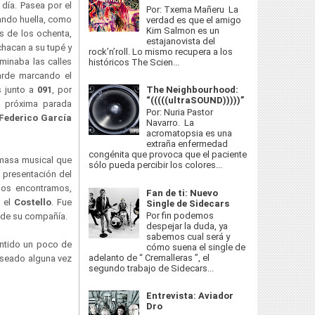
 día. Pasea por el
Por: Txema Mañeru La
ando huella, como
verdad es que el amigo
Kim Salmon es un
os de los ochenta,
estajanovista del
hacan a su tupé y
rock’n’roll. Lo mismo recupera a los
minaba las calles
históricos The Scien...
arde marcando el
The Neighbourhood:
 junto a
091
, por
“(((((ultraSOUND)))))”
a próxima parada
Por: Nuria Pastor
Federico García
Navarro. La
acromatopsia es una
extraña enfermedad
congénita que provoca que el paciente
gamasa musical que
sólo pueda percibir los colores...
a presentación del
 nos encontramos,
Fan de ti: Nuevo
n el
Costello
. Fue
Single de Sidecars
Por fin podemos
r de su compañía.
despejar la duda, ya
sabemos cual será y
ntido un poco de
cómo suena el single de
adelanto de “ Cremalleras ”, el
eseado alguna vez
segundo trabajo de Sidecars...
Entrevista: Aviador
Dro