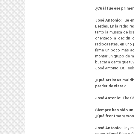
¿Cuál fue ese primer
José Antonio:
Fue en
Beatles. En la radio 
tanto la música de lo
orientado a decidir
radiocasetes, en uno 
firme un poco más ad
montar un grupo de mú
buscar a gente que tuv
José Antonio: Dr. Feel
¿Qué artistas mald
perder de vista?
José Antonio:
The Sh
Siempre has sido uno
¿Qué frontman/ woma
José Antonio:
Hay m
como Miguel Ríos o Ca