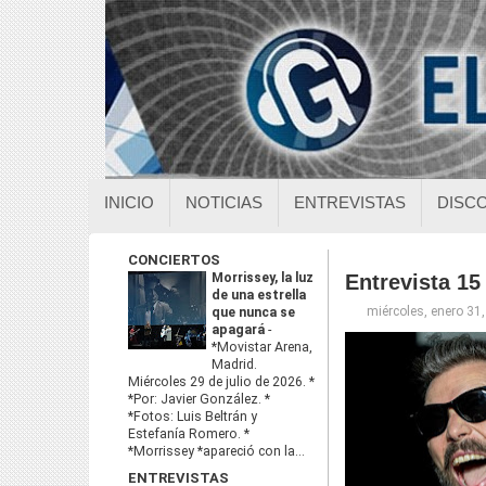
INICIO
NOTICIAS
ENTREVISTAS
DISC
CONCIERTOS
Morrissey, la luz
Entrevista 15
de una estrella
miércoles, enero 31
que nunca se
apagará
-
*Movistar Arena,
Madrid.
Miércoles 29 de julio de 2026. *
*Por: Javier González. *
*Fotos: Luis Beltrán y
Estefanía Romero. *
*Morrissey *apareció con la...
ENTREVISTAS