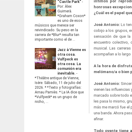
ínfimos por reprod
“Castle Park”
-
Por: Àlex
honrosas excepcione
Guimerà.
¿Cuál es el papel qu
*Graham Coxon*
es uno de esos
José Antonio:
Lo ten
músicos que merece ser
reivindicado. Su peso en la
cobijo a los grupos, 
carrera de *Blur* resulta tan
sensación de que la 
importante como el de ...
encuentro colectivo,
musical. Las carreras
Jazz à Vienne es
acompañan a lo largo 
otra cosa.
Vulfpeck es
otra cosa. La
A la hora de disfrut
comunión era
melómano/a o bien 
inevitable.
-
*Théâtre antique de Vienne,
Isère. Sábado, 11 de julio del
José Antonio:
Sincer
2026. * *Texto y fotografías:
vienen las influencias
Arnau Pamiès. * La IA dice que
marcado sobre todo en
*Vulfpeck* es un grupo de
les pasa lo mismo, gr
nicho, ...
más me marcó fue el p
una banda. Ahora pasa
afinar.
Todo oyente tiene 