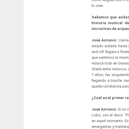
lo cree.
Sabemos que andas 
historia musical d
iniciativas de arqu
José Antonio:
Llama 
estado aislada hasta
and roll llegara a fin
que sentimos la misma
música rock en Grana
charla entre músicos, 
7 años, las singulari
llegando a triunfar na
quede constancia para 
¿Cuál es el primer r
José Antonio:
Si no r
Lobo, con el disco “P
en aquel momento. Es 
emergentes y mantener 