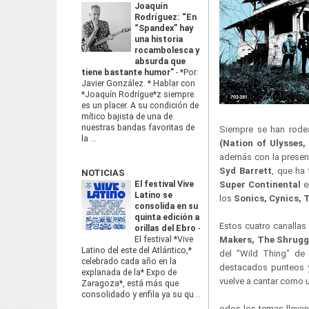
Joaquín
Rodríguez: “En
“Spandex” hay
una historia
rocambolesca y
absurda que
tiene bastante humor”
-
*Por:
Javier González. * Hablar con
*Joaquín Rodrígue*z siempre
es un placer. A su condición de
mítico bajista de una de
nuestras bandas favoritas de
Siempre se han rodea
la ...
(Nation of Ulysses
además con la prese
Syd Barrett
, que ha
NOTICIAS
El festival Vive
Super Continental
e
Latino se
los
Sonics, Cynics,
consolida en su
quinta edición a
Estos cuatro canallas
orillas del Ebro
-
El festival *Vive
Makers, The Shruggs
Latino del este del Atlántico,*
del "Wild Thing" de
celebrado cada año en la
destacados punteos y 
explanada de la* Expo de
vuelve a cantar como u
Zaragoza*, está más que
consolidado y enfila ya su qu...
odos los temas llevan