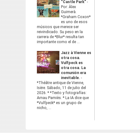
“Castle Park”
-
Por: Àlex
Guimerà.
*Graham Coxon*
es uno de esos
músicos que merece ser
reivindicado. Su peso en la
carrera de *Blur* resulta tan
importante como el de ...
Jazz à Vienne es
otra cosa.
Vulfpeck es
otra cosa. La
comunión era
inevitable.
-
*Théâtre antique de Vienne,
Isère. Sábado, 11 de julio del
2026. * *Texto y fotografías:
Arnau Pamiès. * La IA dice que
*Vulfpeck* es un grupo de
nicho, ...