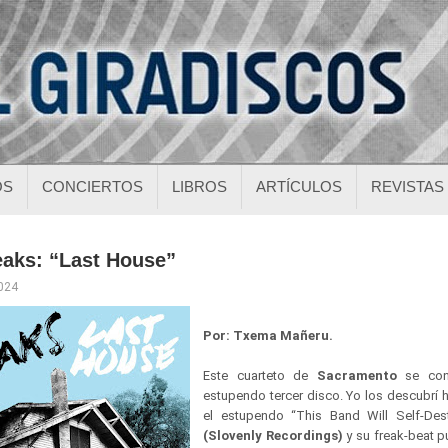
OS
CONCIERTOS
LIBROS
ARTÍCULOS
REVISTAS
eaks: “Last House”
2024
Por: Txema Mañeru.
Este cuarteto de
Sacramento
se cons
estupendo tercer disco. Yo los descubrí 
el estupendo “This Band Will Self-Dest
(Slovenly Recordings)
y su freak-beat p