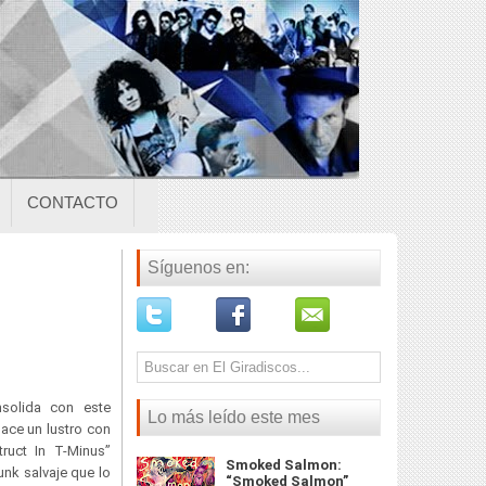
CONTACTO
Síguenos en:
olida con este
Lo más leído este mes
hace un lustro con
ruct In T-Minus”
Smoked Salmon:
unk salvaje que lo
“Smoked Salmon”