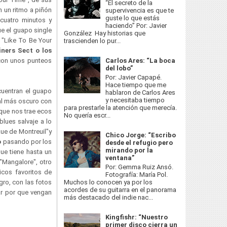
“El secreto de la
n un ritmo a piñón
supervivencia es que te
guste lo que estás
 cuatro minutos y
haciendo” Por: Javier
e el guapo single
González Hay historias que
. "Like To Be Your
trascienden lo pur...
ners Sect o los
 con unos punteos
Carlos Ares: “La boca
del lobo”
Por: Javier Capapé.
Hace tiempo que me
cuentran el guapo
hablaron de Carlos Ares
y necesitaba tiempo
al más oscuro con
para prestarle la atención que merecía.
n que nos trae ecos
No quería escr...
lues salvaje a lo
ue de Montreuil"y
Chico Jorge: “Escribo
o
pasando por los
desde el refugio pero
mirando por la
ue tiene hasta un
ventana”
 "Mangalore", otro
Por: Gemma Ruiz Ansó.
icos favoritos de
Fotografía: María Pol.
Muchos lo conocen ya por los
gro, con las fotos
acordes de su guitarra en el panorama
ar por que vengan
más destacado del indie nac...
Kingfishr: “Nuestro
primer disco cierra un