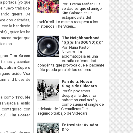
sta portada (yo que
Por: Txema Mañeru La
te nuevo trabajo)-
verdad es que el amigo
Kim Salmon es un
dando guerra. De
estajanovista del
hace dos décadas,
rock’n’roll. Lo mismo recupera a los
a con la bendición
históricos The Scien...
ds).
, quien les ha
The Neighbourhood:
e suena mejor que
“(((((ultraSOUND)))))”
mienzos.
Por: Nuria Pastor
Navarro. La
 gran
Tim Green
acromatopsia es una
extraña enfermedad
 temas y cuentan
congénita que provoca que el paciente
, Julian Cope o
sólo pueda percibir los colores...
 órgano ácido
Vox
ytmn and blues de
Fan de ti: Nuevo
Single de Sidecars
Por fin podemos
despejar la duda, ya
ia
como
Trouble
sabemos cual será y
alvajada al estilo
cómo suena el single de
adelanto de “ Cremalleras ”, el
 contagioso con
segundo trabajo de Sidecars...
You".
Tim Foster
Entrevista: Aviador
Dro
Your Time", de sus