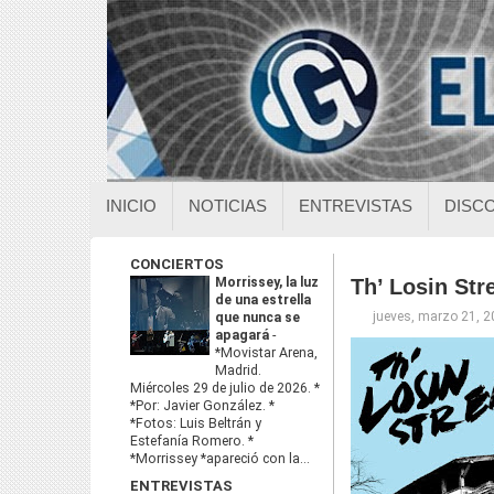
INICIO
NOTICIAS
ENTREVISTAS
DISC
CONCIERTOS
Morrissey, la luz
Th’ Losin Str
de una estrella
jueves, marzo 21, 
que nunca se
apagará
-
*Movistar Arena,
Madrid.
Miércoles 29 de julio de 2026. *
*Por: Javier González. *
*Fotos: Luis Beltrán y
Estefanía Romero. *
*Morrissey *apareció con la...
ENTREVISTAS