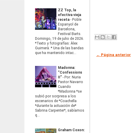
ZZ Top, la
efectiva vieja
receta
-
Poble
Espanyol de
Barcelona,
Festival Barts.
Domingo, 19 de julio de 2026.
*Texto y fotografías: Àlex
Guimerà. * Una de las bandas
que ha mantenido intac...
← Página anterior
Madonna:
“Confessions
II”
-
Por: Nuria
Pastor Navarro
Cuando
*Madonna *se
subió por sorpresa a los
escenarios de *Coachella
*durante la actuación de*
Sabrina Carpenter*, sabíamos
q...
Graham Coxon: