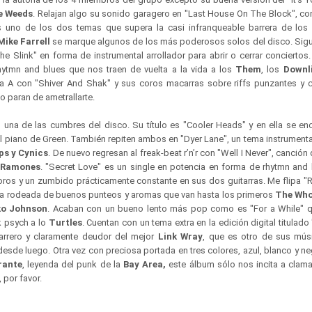
e Weeds
. Relajan algo su sonido garagero en "Last House On The Block", co
 Es uno de los dos temas que supera la casi infranqueable barrera de los
Mike Farrell
se marque algunos de los más poderosos solos del disco. Sigu
The Slink" en forma de instrumental arrollador para abrir o cerrar conciertos
hytmn and blues que nos traen de vuelta a la vida a los
Them
, los
Downli
cara A con "Shiver And Shak" y sus coros macarras sobre riffs punzantes y
no paran de ametrallarte.
 una de las cumbres del disco. Su título es "Cooler Heads" y en ella se en
l piano de Green. También repiten ambos en "Dyer Lane", un tema instrument
s y Cynics
. De nuevo regresan al freak-beat r’n’r con "Well I Never", canció
Ramones
. "Secret Love" es un single en potencia en forma de rhytmn and b
os y un zumbido prácticamente constante en sus dos guitarras. Me flipa "R
a rodeada de buenos punteos y aromas que van hasta los primeros
The Wh
ko Johnson
. Acaban con un bueno lento más pop como es "For a While" q
k psych a lo
Turtles
. Cuentan con un tema extra en la edición digital titulado
tarrero y claramente deudor del mejor
Link Wray
, que es otro de sus mús
esde luego. Otra vez con preciosa portada en tres colores, azul, blanco y ne
rante
, leyenda del punk de la
Bay Area,
este álbum sólo nos incita a clam
 por favor.