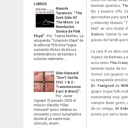
LIBROS
también queridos,
Th
Manolo
fijo y buenos riffs.
Tarancón: “The
aprovechan para que
Dark Side Of
The Moon. La
y videoclip titulado "
Revolución
Man" es otro brutal r
Sónica de Pink
Sonics
. Cierran la 
Floyd”
-
Por: Txema Mañeru. La
graves de Farrell que 
estupenda “Colección Elepé” de
la editorial *Efe Eme *sigue
sumando títulos de discos
La cara B se abre con
emblemáticos de bandas y
órgano de Barbeau y e
solistas realmente ...
ecos entre
The Cramp
también hasta de los
Glen Hansard:
Sonics con guapos cor
“Don't Settle
su estupenda armónic
(Vol. 1 & 2 -
Dr. Feelgood
de
Wil
Transmissions
guapo toque folk-roc
East & West)”
-
Por: Javier
instrumental muy gui
Capapé. El pasado 2025 el
siempre. Buen gusto, d
músico irlandés *Glen
de su colega,
Al Sob
Hansard* quiso celebrar su
pronto por estos lares,
cincuenta y cinco cumpleaños
donde él se siente más
cómodo, encim...