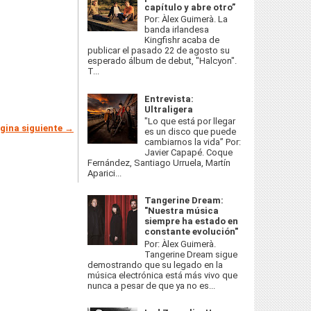
capítulo y abre otro”
Por: Àlex Guimerà. La
banda irlandesa
Kingfishr acaba de
publicar el pasado 22 de agosto su
esperado álbum de debut, "Halcyon".
T...
Entrevista:
Ultraligera
"Lo que está por llegar
gina siguiente →
es un disco que puede
cambiarnos la vida” Por:
Javier Capapé. Coque
Fernández, Santiago Urruela, Martín
Aparici...
Tangerine Dream:
"Nuestra música
siempre ha estado en
constante evolución"
Por: Àlex Guimerà.
Tangerine Dream sigue
demostrando que su legado en la
música electrónica está más vivo que
nunca a pesar de que ya no es...