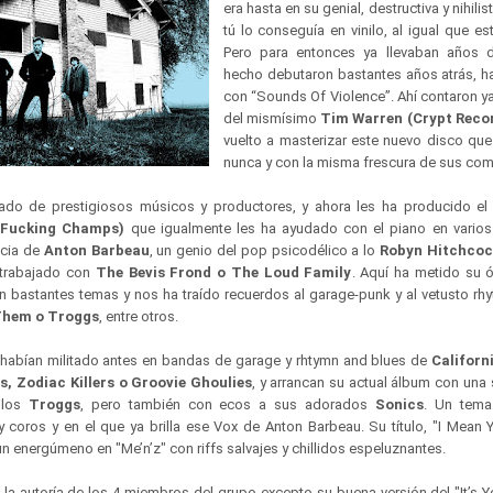
era hasta en su genial, destructiva y nihili
tú lo conseguía en vinilo, al igual que es
Pero para entonces ya llevaban años 
hecho debutaron bastantes años atrás, 
con “Sounds Of Violence”. Ahí contaron y
del mismísimo
Tim Warren (Crypt Recor
vuelto a masterizar este nuevo disco qu
nunca y con la misma frescura de sus co
do de prestigiosos músicos y productores, y ahora les ha producido el
, Fucking Champs)
que igualmente les ha ayudado con el piano en varios
ncia de
Anton Barbeau
, un genio del pop psicodélico a lo
Robyn Hitchcock
 trabajado con
The Bevis Frond o The Loud Family
. Aquí ha metido su
n bastantes temas y nos ha traído recuerdos al garage-punk y al vetusto rh
 Them o Troggs
, entre otros.
 habían militado antes en bandas de garage y rhtymn and blues de
Californ
, Zodiac Killers o Groovie Ghoulies
, y arrancan su actual álbum con una s
 los
Troggs
, pero también con ecos a sus adorados
Sonics
. Un tema
coros y en el que ya brilla ese Vox de Anton Barbeau. Su título, "I Mean 
n energúmeno en "Me’n’z" con riffs salvajes y chillidos espeluznantes.
 la autoría de los 4 miembros del grupo excepto su buena versión del "It’s 