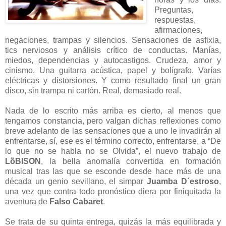
Preguntas,
respuestas,
afirmaciones,
negaciones, trampas y silencios. Sensaciones de asfixia,
tics nerviosos y análisis crítico de conductas. Manías,
miedos, dependencias y autocastigos. Crudeza, amor y
cinismo. Una guitarra acústica, papel y bolígrafo. Varías
eléctricas y distorsiones. Y como resultado final un gran
disco, sin trampa ni cartón. Real, demasiado real.
Nada de lo escrito más arriba es cierto, al menos que
tengamos constancia, pero valgan dichas reflexiones como
breve adelanto de las sensaciones que a uno le invadirán al
enfrentarse, sí, ese es el término correcto, enfrentarse, a “De
lo que no se habla no se Olvida”, el nuevo trabajo de
LõBISON
, la bella anomalía convertida en formación
musical tras las que se esconde desde hace más de una
década un genio sevillano, el simpar
Juamba D´estroso
,
una vez que contra todo pronóstico diera por finiquitada la
aventura de
Falso Cabaret
.
Se trata de su quinta entrega, quizás la más equilibrada y