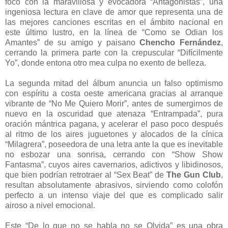
foco con la maravillosa y evocadora “Antagonistas”, una
ingeniosa lectura en clave de amor que representa una de
las mejores canciones escritas en el ámbito nacional en
este último lustro, en la línea de “Como se Odian los
Amantes” de su amigo y paisano
Chencho Fernández
,
cerrando la primera parte con la crepuscular “Difícilmente
Yo”, donde entona otro mea culpa no exento de belleza.
La segunda mitad del álbum anuncia un falso optimismo
con espíritu a costa oeste americana gracias al arranque
vibrante de “No Me Quiero Morir”, antes de sumergirnos de
nuevo en la oscuridad que atenaza “Entrampada”, pura
oración mántrica pagana, y acelerar el paso poco después
al ritmo de los aires juguetones y alocados de la cínica
“Milagrera”, poseedora de una letra ante la que es inevitable
no esbozar una sonrisa, cerrando con “Show Show
Fantasma”, cuyos aires cavernarios, adictivos y libidinosos,
que bien podrían retrotraer al “Sex Beat” de
The Gun Club
,
resultan absolutamente abrasivos, sirviendo como colofón
perfecto a un intenso viaje del que es complicado salir
airoso a nivel emocional.
Este “De lo que no se habla no se Olvida” es una obra