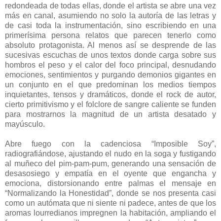
redondeada de todas ellas, donde el artista se abre una vez
más en canal, asumiendo no solo la autoría de las letras y
de casi toda la instrumentación, sino escribiendo en una
primerísima persona relatos que parecen tenerlo como
absoluto protagonista. Al menos así se desprende de las
sucesivas escuchas de unos textos donde carga sobre sus
hombros el peso y el calor del foco principal, desnudando
emociones, sentimientos y purgando demonios gigantes en
un conjunto en el que predominan los medios tiempos
inquietantes, tensos y dramáticos, donde el rock de autor,
cierto primitivismo y el folclore de sangre caliente se funden
para mostrarnos la magnitud de un artista desatado y
mayúsculo.
Abre fuego con la cadenciosa “Imposible Soy”,
radiografiándose, ajustando el nudo en la soga y fustigando
al muñeco del pim-pam-pum, generando una sensación de
desasosiego y empatía en el oyente que engancha y
emociona, distorsionando entre palmas el mensaje en
“Normalizando la Honestidad”, donde se nos presenta casi
como un autómata que ni siente ni padece, antes de que los
aromas lourredianos impregnen la habitación, ampliando el