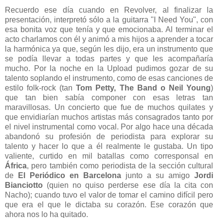
Recuerdo ese día cuando en Revolver, al finalizar la
presentación, interpretó sólo a la guitarra "I Need You", con
esa bonita voz que tenía y que emocionaba. Al terminar el
acto charlamos con él y animó a mis hijos a aprender a tocar
la harmónica ya que, según les dijo, era un instrumento que
se podía llevar a todas partes y que les acompañaría
mucho. Por la noche en la Upload pudimos gozar de su
talento soplando el instrumento, como de esas canciones de
estilo folk-rock (tan
Tom Petty, The Band o Neil Young
)
que tan bien sabía componer con esas letras tan
maravillosas. Un concierto que fue de muchos quilates y
que envidiarían muchos artistas más consagrados tanto por
el nivel instrumental como vocal. Por algo hace una década
abandonó su profesión de periodista para explorar su
talento y hacer lo que a él realmente le gustaba. Un tipo
valiente, curtido en mil batallas como corresponsal en
África
, pero también como periodista de la sección cultural
de
El Periódico en Barcelona
junto a su amigo
Jordi
Bianciotto
(quien no quiso perderse ese día la cita con
Nacho); cuando tuvo el valor de tomar el camino difícil pero
que era el que le dictaba su corazón. Ese corazón que
ahora nos lo ha quitado.