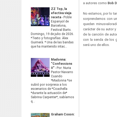
a autores como
Bob D
ZZ Top, la
efectiva vieja
No estamos, por lo ta
receta
-
Poble
sorprendernos con un 
Espanyol de
queden minusvalorad
Barcelona,
carácter de su autor 
Festival Barts.
Domingo, 19 de julio de 2026.
de la canción de auto
*Texto y fotografías: Àlex
con la senda de los g
Guimerà. * Una de las bandas
será uno de ellos.
que ha mantenido intac...
Madonna:
“Confessions
II”
-
Por: Nuria
Pastor Navarro
Cuando
*Madonna *se
subió por sorpresa a los
escenarios de *Coachella
*durante la actuación de*
Sabrina Carpenter*, sabíamos
q...
Graham Coxon: