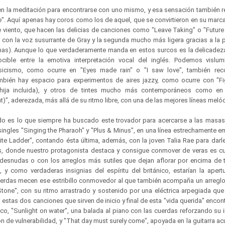
 en la meditación para encontrarse con uno mismo, y esa sensación también 
fe". Aquí apenas hay coros como los de aquel, que se convirtieron en su marca 
e viento, que hacen las delicias de canciones como "Leave Taking" o "Future 
on la voz susurrante de Gray y la segunda mucho más ligera gracias a la 
nas). Aunque lo que verdaderamente manda en estos surcos es la delicadeza 
cible entre la emotiva interpretación vocal del inglés. Podemos vislum
sicismo, como ocurre en "Eyes made rain" o "I saw love", también reco
ambién hay espacio para experimentos de aires jazzy, como ocurre con "Fi
hija incluida), y otros de tintes mucho más contemporáneos como en
ght)", aderezada, más allá de su ritmo libre, con una de las mejores líneas meló
ndo es lo que siempre ha buscado este trovador para acercarse a las masa
singles "Singing the Pharaoh" y "Plus & Minus", en una línea estrechamente 
te Ladder", contando ésta última, además, con la joven Talia Rae para darle 
as, donde nuestro protagonista destaca y consigue conmover de veras es c
esnudas o con los arreglos más sutiles que dejan aflorar por encima de t
a, y como verdaderas insignias del espíritu del británico, estarían la apert
uerdas mecen ese estribillo conmovedor al que también acompaña un arreglo 
 Stone", con su ritmo arrastrado y sostenido por una eléctrica arpegiada qu
estas dos canciones que sirven de inicio y final de esta "vida querida" encon
isco, "Sunlight on water", una balada al piano con las cuerdas reforzando su
n de vulnerabilidad, y "That day must surely come", apoyada en la guitarra a