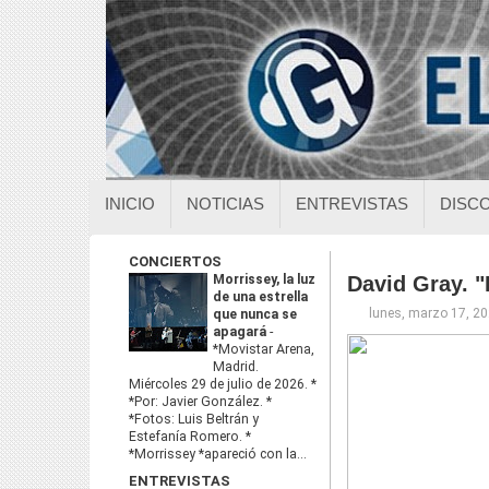
INICIO
NOTICIAS
ENTREVISTAS
DISC
CONCIERTOS
Morrissey, la luz
David Gray. "
de una estrella
lunes, marzo 17, 2
que nunca se
apagará
-
*Movistar Arena,
Madrid.
Miércoles 29 de julio de 2026. *
*Por: Javier González. *
*Fotos: Luis Beltrán y
Estefanía Romero. *
*Morrissey *apareció con la...
ENTREVISTAS