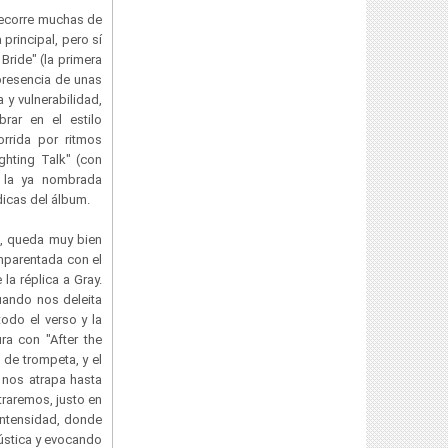
recorre muchas de
principal, pero sí
Bride" (la primera
presencia de unas
y vulnerabilidad,
brar en el estilo
rrida por ritmos
ghting Talk" (con
 la ya nombrada
dicas del álbum.
s, queda muy bien
emparentada con el
la réplica a Gray.
uando nos deleita
odo el verso y la
ura con "After the
de trompeta, y el
e nos atrapa hasta
traremos, justo en
 intensidad, donde
cústica y evocando