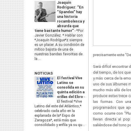
Joaquín
Rodríguez: “En
“Spandex” hay
una historia
rocambolesca y
absurda que
tiene bastante humor”
-
*Por:
Javier González. * Hablar con
*Joaquín Rodrígue*z siempre
es un placer. A su condición de
mítico bajista de una de
nuestras bandas favoritas de
precisamente este "Dea
la ...
Será difícil encontra
del tiempo, de los que
NOTICIAS
El festival Vive
y más cerca de la emoc
Latino se
uno de sus álbumes má
consolida en su
mucho más allá de lo
quinta edición a
produce estas trece c
orillas del Ebro
-
El festival *Vive
las formas. Con una 
Latino del este del Atlántico,*
programados que apor
celebrado cada año en la
como ocurre con "Plu
explanada de la* Expo de
llevan directa al po
Zaragoza*, está más que
consolidado y enfila ya su qu...
saliéndose del tono p