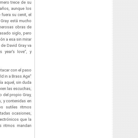
úmero trece de su
 años, aunque los
fuera su cenit, el
d Gray está mucho
umerosas obras de
pasado siglo, pero
ón a esa sin mirar
 de David Gray va
 year's love", y
stacar con el paso
ld in a Brass Age"
ía aquel, sin duda
ien las escuchas,
o del propio Gray,
, y contenidas en
s sutiles ritmos
ntadas ocasiones,
ectrónicos que la
los ritmos mandan