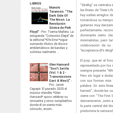
LIBROS
"Skellig" se centraba
Manolo
las líneas de "Dear Li
Tarancón: “The
hay sutiles arreglos d
Dark Side Of
The Moon. La
tomándose su tiempo c
Revolución
guitarras muy danzari
Sónica de Pink
perfectamente recono
Floyd”
-
Por: Txema Mañeru. La
dominante cierto cla
estupenda “Colección Elepé” de
la editorial *Efe Eme *sigue
minimalistas, pero t
sumando títulos de discos
colaboración de su 
emblemáticos de bandas y
"Acceptance (It's Alri
solistas realmente ...
El pop, que en el fo
Glen Hansard:
representado por los 
“Don't Settle
siempre presente "Whi
(Vol. 1 & 2 -
Pero sin lugar a dud
Transmissions
con sus formas más d
East & West)”
-
Por: Javier
palabra. En esta líne
Capapé. El pasado 2025 el
harvest", donde las c
músico irlandés *Glen
cierre con "The First
Hansard* quiso celebrar su
desvanecerse. Junto a 
cincuenta y cinco cumpleaños
donde él se siente más
la parte central del d
cómodo, encim...
predomina la sensació