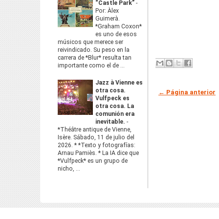
“Castle Park”
-
Por: Àlex
Guimerà.
*Graham Coxon*
es uno de esos
músicos que merece ser
reivindicado. Su peso en la
carrera de *Blur* resulta tan
importante como el de ...
Jazz à Vienne es
otra cosa.
← Página anterior
Vulfpeck es
otra cosa. La
comunión era
inevitable.
-
*Théâtre antique de Vienne,
Isère. Sábado, 11 de julio del
2026. * *Texto y fotografías:
Arnau Pamiès. * La IA dice que
*Vulfpeck* es un grupo de
nicho, ...