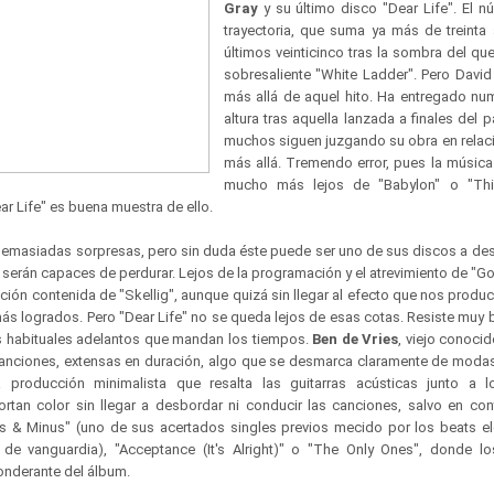
Gray
y su último disco "Dear Life". El n
trayectoria, que suma ya más de treinta
últimos veinticinco tras la sombra del que 
sobresaliente "White Ladder". Pero Davi
más allá de aquel hito. Ha entregado n
altura tras aquella lanzada a finales del 
muchos siguen juzgando su obra en relaci
más allá. Tremendo error, pues la música
mucho más lejos de "Babylon" o "This
r Life" es buena muestra de ello.
r demasiadas sorpresas, pero sin duda éste puede ser uno de sus discos a de
 serán capaces de perdurar. Lejos de la programación y el atrevimiento de "Go
ión contenida de "Skellig", aunque quizá sin llegar al efecto que nos produc
s logrados. Pero "Dear Life" no se queda lejos de esas cotas. Resiste muy b
s habituales adelantos que mandan los tiempos.
Ben de Vries
, viejo conocid
anciones, extensas en duración, algo que se desmarca claramente de modas
producción minimalista que resalta las guitarras acústicas junto a lo
tan color sin llegar a desbordar ni conducir las canciones, salvo en co
s & Minus" (uno de sus acertados singles previos mecido por los beats el
p de vanguardia), "Acceptance (It's Alright)" o "The Only Ones", donde 
onderante del álbum.