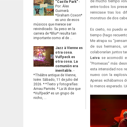
de mucho tiempo volvi
“Castle Park”
-
Por: Àlex
entre todos los pres
Guimerà.
reiniciase tras los 
*Graham Coxon*
monstruo de dos cabeza
es uno de esos
músicos que merece ser
reivindicado. Su peso en la
Es cierto, no puedo e
carrera de *Blur* resulta tan
tiempo (hago recuento 
importante como el de ...
Me atrapa su “pensami
de sus hermanos, un
Jazz à Vienne es
colaborarían juntos t
otra cosa.
Vulfpeck es
Leiva
se acomodó en 
otra cosa. La
"Promesas" más desnu
comunión era
esta intensidad nos r
inevitable.
-
nuevo con la explosiv
*Théâtre antique de Vienne,
Isère. Sábado, 11 de julio del
Apenas echábamos de 
2026. * *Texto y fotografías:
lo menos esperado. Un
Arnau Pamiès. * La IA dice que
*Vulfpeck* es un grupo de
nicho, ...