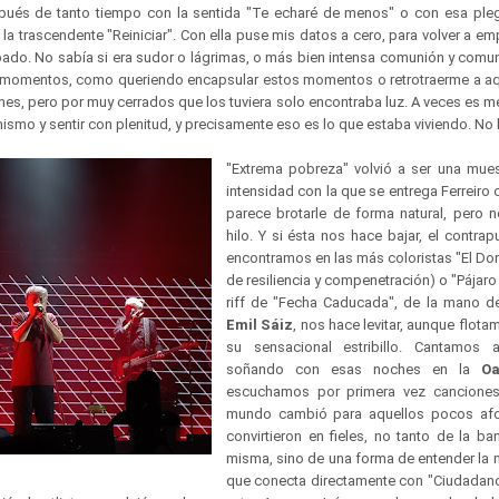
pués de tanto tiempo con la sentida "Te echaré de menos" o con esa ple
a trascendente "Reiniciar". Con ella puse mis datos a cero, para volver a em
pado. No sabía si era sudor o lágrimas, o más bien intensa comunión y comun
 momentos, como queriendo encapsular estos momentos o retrotraerme a aq
es, pero por muy cerrados que los tuviera solo encontraba luz. A veces es me
smo y sentir con plenitud, y precisamente eso es lo que estaba viviendo. No 
"Extrema pobreza" volvió a ser una mues
intensidad con la que se entrega Ferreir
parece brotarle de forma natural, pero 
hilo. Y si ésta nos hace bajar, el contrap
encontramos en las más coloristas "El Dor
de resiliencia y compenetración) o "Pájaro 
riff de "Fecha Caducada", de la mano d
Emil Sáiz
, nos hace levitar, aunque flot
su sensacional estribillo. Cantamos 
soñando con esas noches en la
O
escuchamos por primera vez canciones
mundo cambió para aquellos pocos afo
convirtieron en fieles, no tanto de la b
misma, sino de una forma de entender la 
que conecta directamente con "Ciudadan