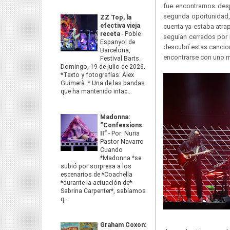
fue encontrarnos des
segunda oportunidad, l
ZZ Top, la
efectiva vieja
cuenta ya estaba atra
receta
-
Poble
seguían cerrados por
Espanyol de
descubrí estas cancion
Barcelona,
encontrarse con uno mi
Festival Barts.
Domingo, 19 de julio de 2026.
*Texto y fotografías: Àlex
Guimerà. * Una de las bandas
que ha mantenido intac...
Madonna:
“Confessions
II”
-
Por: Nuria
Pastor Navarro
Cuando
*Madonna *se
subió por sorpresa a los
escenarios de *Coachella
*durante la actuación de*
Sabrina Carpenter*, sabíamos
q...
Graham Coxon: