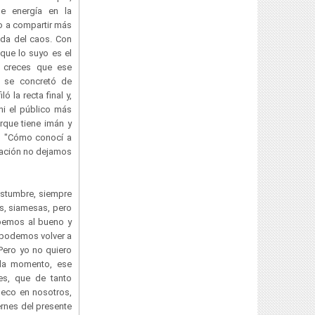
e energía en la
o a compartir más
ada del caos. Con
 que lo suyo es el
n creces que ese
ue se concretó de
 la recta final y,
ni el público más
rque tiene imán y
on "Cómo conocí a
sación no dejamos
ostumbre, siempre
s, siamesas, pero
ebemos al bueno y
e podemos volver a
 Pero yo no quiero
ada momento, ese
es, que de tanto
ueco en nosotros,
ernes del presente