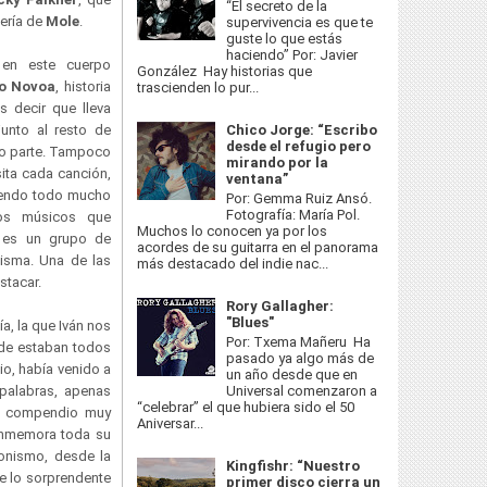
“El secreto de la
tería de
Mole
.
supervivencia es que te
guste lo que estás
haciendo” Por: Javier
 en este cuerpo
González Hay historias que
o Novoa
, historia
trascienden lo pur...
 decir que lleva
unto al resto de
Chico Jorge: “Escribo
desde el refugio pero
o parte. Tampoco
mirando por la
sita cada canción,
ventana”
ciendo todo mucho
Por: Gemma Ruiz Ansó.
Fotografía: María Pol.
os músicos que
Muchos lo conocen ya por los
 es un grupo de
acordes de su guitarra en el panorama
isma. Una de las
más destacado del indie nac...
stacar.
Rory Gallagher:
"Blues"
a, la que Iván nos
Por: Txema Mañeru Ha
nde estaban todos
pasado ya algo más de
io, había venido a
un año desde que en
Universal comenzaron a
 palabras, apenas
“celebrar” el que hubiera sido el 50
un compendio muy
Aniversar...
conmemora toda su
onismo, desde la
Kingfishr: “Nuestro
e lo sorprendente
primer disco cierra un