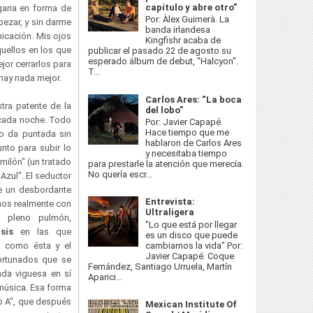
capítulo y abre otro”
garia en forma de
Por: Àlex Guimerà. La
pezar, y sin darme
banda irlandesa
icación. Mis ojos
Kingfishr acaba de
uellos en los que
publicar el pasado 22 de agosto su
esperado álbum de debut, "Halcyon".
jor cerrarlos para
T...
hay nada mejor.
Carlos Ares: “La boca
tra patente de la
del lobo”
o cada noche. Todo
Por: Javier Capapé.
Hace tiempo que me
no da puntada sin
hablaron de Carlos Ares
unto para subir lo
y necesitaba tiempo
milón" (un tratado
para prestarle la atención que merecía.
No quería escr...
Azul". El seductor
e un desbordante
Entrevista:
amos realmente con
Ultraligera
a pleno pulmón,
"Lo que está por llegar
asis
en las que
es un disco que puede
cambiarnos la vida” Por:
 como ésta y el
Javier Capapé. Coque
rtunados que se
Fernández, Santiago Urruela, Martín
anda viguesa en sí
Aparici...
música. Esa forma
o A", que después
Mexican Institute Of