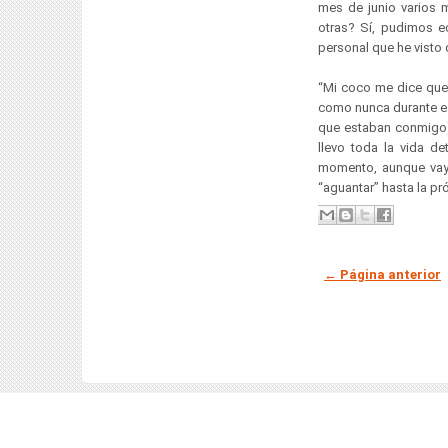
mes de junio varios m
otras? Sí, pudimos ec
personal que he visto 
“Mi coco me dice que
como nunca durante es
que estaban conmigo),
llevo toda la vida de
momento, aunque vaya
“aguantar” hasta la pr
← Página anterior