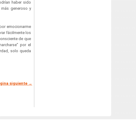
odrían haber sido
to más generoso y
n por emocionarme
ar fácilmente los
consciente de que
marcharse” por el
erdad, solo queda
gina siguiente →