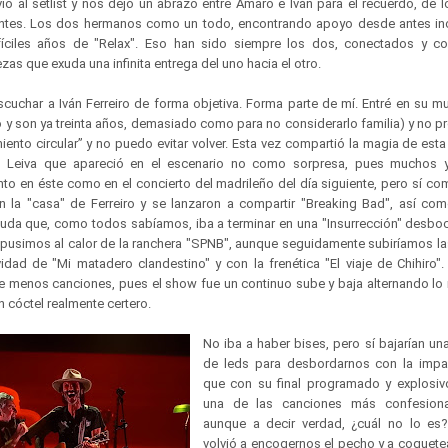
ó al setlist y nos dejó un abrazo entre Amaro e Iván para el recuerdo, de l
entes. Los dos hermanos como un todo, encontrando apoyo desde antes in
difíciles años de "Relax". Eso han sido siempre los dos, conectados y 
s que exuda una infinita entrega del uno hacia el otro.
scuchar a Iván Ferreiro de forma objetiva. Forma parte de mí. Entré en su
y son ya treinta años, demasiado como para no considerarlo familia) y no pre
ento circular” y no puedo evitar volver. Esta vez compartió la magia de est
 Leiva que apareció en el escenario no como sorpresa, pues muchos 
anto en éste como en el concierto del madrileño del día siguiente, pero sí c
la "casa" de Ferreiro y se lanzaron a compartir "Breaking Bad", así co
da que, como todos sabíamos, iba a terminar en una "Insurrección" desb
epusimos al calor de la ranchera "SPNB", aunque seguidamente subiríamos la
idad de "Mi matadero clandestino" y con la frenética "El viaje de Chihiro".
menos canciones, pues el show fue un continuo sube y baja alternando lo
 cóctel realmente certero.
No iba a haber bises, pero sí bajarían un
de leds para desbordarnos con la impac
que con su final programado y explosiv
una de las canciones más confesional
aunque a decir verdad, ¿cuál no lo es?
volvió a encogernos el pecho y a coquetea