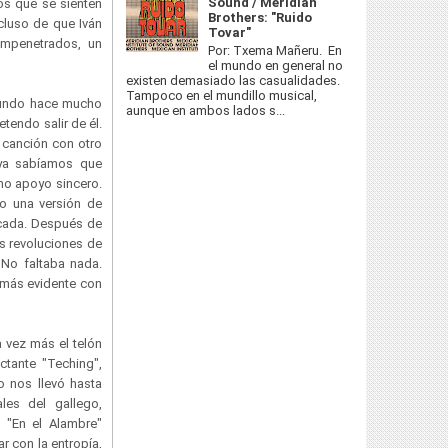
Sound / Meridian
os que se sienten
Brothers: "Ruido
cluso de que Iván
Tovar"
compenetrados, un
Por: Txema Mañeru. En
el mundo en general no
existen demasiado las casualidades.
Tampoco en el mundillo musical,
 mundo hace mucho
aunque en ambos lados s...
tendo salir de él.
a canción con otro
ya sabíamos que
omo apoyo sincero.
mo una versión de
ocada. Después de
s revoluciones de
 No faltaba nada.
 más evidente con
a vez más el telón
tante "Teching",
o nos llevó hasta
es del gallego,
 "En el Alambre"
r con la entropía,