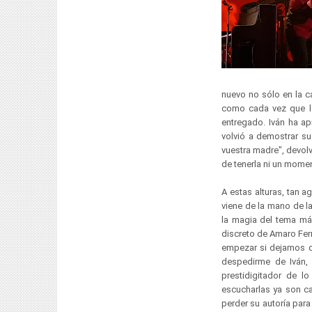
nuevo no sólo en la ca
como cada vez que la
entregado. Iván ha ap
volvió a demostrar su
vuestra madre", devol
de tenerla ni un momen
A estas alturas, tan
viene de la mano de l
la magia del tema má
discreto de Amaro Fer
empezar si dejamos qu
despedirme de Iván,
prestidigitador de 
escucharlas ya son c
perder su autoría para