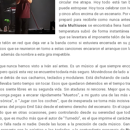
circular me atrapa. Hoy todo está tan 
puede estropear. Hoy toca celebrar con Ivá
y cinco años encima de un escenario. Por
preparó para recibirle como nunca ante
sala Multiusos
se encontraba llena hast
temperatura subió de forma instantánea
que se levantara el imponente telón de l
e telón en red que deja ver a la banda como si estuviera encerrada en su pa
icos que se reunieron en torno a estas canciones encararon el arranque con l
 además da nombre a esta gira irrepetible.
rque nunca hemos visto a Iván así antes. Es un músico al que siempre enc
 pero quizá esta vez se encuentre todavía más seguro. Moviéndose de lado a 
rse detrás de sus cacharros, teclados y modulares. Está disfrutando de cada
levaba tanto tiempo sin tocar. Esos que quedaron detenidos en el tiempo tras
los siente libres en su segunda vida. Sin ataduras ni rencores. Mejor que n
ponga pegas a encarar rápidamente "Muertos", a mi gusto una de las más
trasónica", o "Jugar con los coches", que de inesperada se torna más incisiv
arras del propio Emil Sáiz desde el extremo derecho del escenario. En el izqu
o que en otras ocasiones, pero controlando desde su serenidad que tod
, que es mucho más que el autor de "Turnedo", es el que imprime el carácter
o falla nada ni nadie. Desde las luces a la precisión de cada músico. Ga
 presente con la acústica o los teclados, y la contundente presencia de
Ri