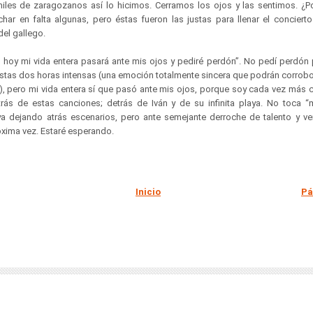
iles de zaragozanos así lo hicimos. Cerramos los ojos y las sentimos. ¿P
har en falta algunas, pero éstas fueron las justas para llenar el concier
del gallego.
 hoy mi vida entera pasará ante mis ojos y pediré perdón”. No pedí perdó
tas dos horas intensas (una emoción totalmente sincera que podrán corrobor
 pero mi vida entera sí que pasó ante mis ojos, porque soy cada vez más 
trás de estas canciones; detrás de Iván y de su infinita playa. No toca “
 dejando atrás escenarios, pero ante semejante derroche de talento y v
óxima vez. Estaré esperando.
Inicio
Pá