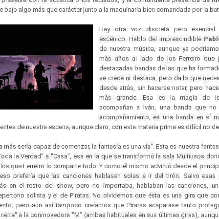
e bajo algo más que carácter junto a la maquinaria bien comandada por la ba
Hay otra voz discreta pero esencial
escénico. Hablo del imprescindible
Pabl
de nuestra música, aunque ya podríamos
más años al lado de los Ferreiro que j
destacadas bandas de las que ha formad
se crece ni destaca, pero da lo que nece
desde atrás, sin hacerse notar, pero ha
más grande. Esa es la magia de l
acompañan a Iván, una banda que no
acompañamiento, es una banda en sí m
ntes de nuestra escena, aunque claro, con esta materia prima es difícil no de
 más sería capaz de comenzar, la fantasía es una vía". Esta es nuestra fantasí
"Toda la Verdad" a "Casa", esa en la que se transformó la sala Multiusos do
los que Ferreiro lo comparte todo. Y como él mismo advirtió desde el princip
eso prefería que las canciones hablasen solas e ir del tirón. Salvo esas
ás en el resto del show, pero no importaba, hablaban las canciones, 
repertorio solista y el de Piratas. No olvidemos que ésta es una gira que 
ento, pero aún así tampoco creíamos que Piratas acaparase tanto protag
Inerte" a la conmovedora "M" (ambas habituales en sus últimas giras), aunqu