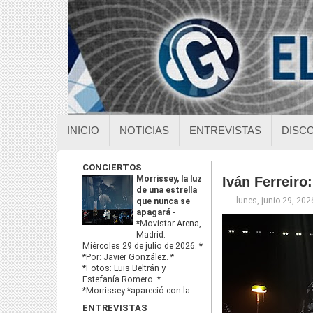
INICIO
NOTICIAS
ENTREVISTAS
DISC
CONCIERTOS
Morrissey, la luz
Iván Ferreiro
de una estrella
lunes, junio 29, 202
que nunca se
apagará
-
*Movistar Arena,
Madrid.
Miércoles 29 de julio de 2026. *
*Por: Javier González. *
*Fotos: Luis Beltrán y
Estefanía Romero. *
*Morrissey *apareció con la...
ENTREVISTAS