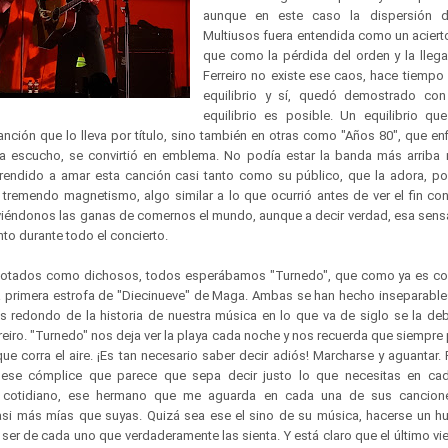
aunque en este caso la dispersión d
Multiusos fuera entendida como un aciert
que como la pérdida del orden y la lleg
Ferreiro no existe ese caos, hace tiempo
equilibrio y sí, quedó demostrado co
equilibrio es posible. Un equilibrio q
nción que lo lleva por título, sino también en otras como "Años 80", que enfiló
 escucho, se convirtió en emblema. No podía estar la banda más arriba 
rendido a amar esta canción casi tanto como su público, que la adora, po
 tremendo magnetismo, algo similar a lo que ocurrió antes de ver el fin c
viéndonos las ganas de comernos el mundo, aunque a decir verdad, esa sen
to durante todo el concierto.
 agotados como dichosos, todos esperábamos "Turnedo", que como ya es c
a primera estrofa de "Diecinueve" de Maga. Ambas se han hecho inseparable
s redondo de la historia de nuestra música en lo que va de siglo se la d
reiro. "Turnedo" nos deja ver la playa cada noche y nos recuerda que siempr
e corra el aire. ¡Es tan necesario saber decir adiós! Marcharse y aguantar.
 ese cómplice que parece que sepa decir justo lo que necesitas en c
lo cotidiano, ese hermano que me aguarda en cada una de sus cancion
asi más mías que suyas. Quizá sea ese el sino de su música, hacerse un h
 ser de cada uno que verdaderamente las sienta. Y está claro que el último vi