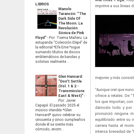
LIBROS
imprime a sus líneas d
Manolo
Tarancón: “The
Dark Side Of
The Moon. La
Revolución
Sónica de Pink
Floyd”
-
Por: Txema Mañeru. La
estupenda “Colección Elepé” de
la editorial *Efe Eme *sigue
sumando títulos de discos
emblemáticos de bandas y
solistas realmente ...
Glen Hansard:
mejores y más consiste
“Don't Settle
(Vol. 1 & 2 -
"Aunque creí que nunca
Transmissions
ofrece a retales. De 
East & West)”
-
Por: Javier
los que importan, con 
Capapé. El pasado 2025 el
dárnoslo todo y por 
músico irlandés *Glen
pronunció ninguna m
Hansard* quiso celebrar su
equilibrado entre su 
cincuenta y cinco cumpleaños
donde él se siente más
carrera hasta el mom
cómodo, encim...
intensa brevedad de "