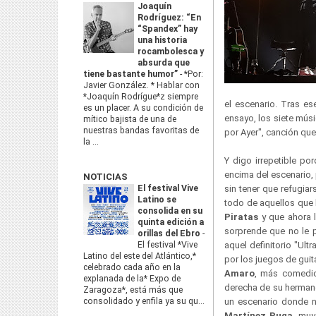
Joaquín
Rodríguez: “En
“Spandex” hay
una historia
rocambolesca y
absurda que
tiene bastante humor”
-
*Por:
Javier González. * Hablar con
*Joaquín Rodrígue*z siempre
el escenario. Tras es
es un placer. A su condición de
ensayo, los siete mús
mítico bajista de una de
nuestras bandas favoritas de
por Ayer", canción que
la ...
Y digo irrepetible po
encima del escenario,
NOTICIAS
El festival Vive
sin tener que refugia
Latino se
todo de aquellos que l
consolida en su
Piratas
y que ahora 
quinta edición a
sorprende que no le 
orillas del Ebro
-
El festival *Vive
aquel definitorio "Ul
Latino del este del Atlántico,*
por los juegos de guit
celebrado cada año en la
Amaro
, más comedid
explanada de la* Expo de
derecha de su hermano
Zaragoza*, está más que
consolidado y enfila ya su qu...
un escenario donde n
Martínez Puga
, muy