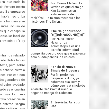
bien que nada lo
Por: Txema Mañeru La
n Ferreiro treinta
verdad es que el amigo
Kim Salmon es un
 eso
Zaragoza
se
estajanovista del
s había hecho. La
rock’n’roll. Lo mismo recupera a los
a la bandera y su
históricos The Scien...
 antes incluso de
The Neighbourhood:
eds que encapsula
“(((((ultraSOUND)))))”
rticular local de
Por: Nuria Pastor
a revisión de "Hoy
Navarro. La
acromatopsia es una
extraña enfermedad
congénita que provoca que el paciente
ontramos relajado
sólo pueda percibir los colores...
lado de las tablas
 tema, pero sobre
Fan de ti: Nuevo
 echar el cierre a
Single de Sidecars
Por fin podemos
unca. Por eso nos
despejar la duda, ya
 desgarradoras de
sabemos cual será y
a si cabe, ayudado
cómo suena el single de
adelanto de “ Cremalleras ”, el
ierdo se encuentra
segundo trabajo de Sidecars...
o fluya. La mano
 y la presencia en
Entrevista: Aviador
na enteros
Sergio
Dro
cky Falkner
, que