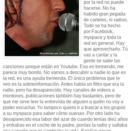
por la red no puede
hacerse. No ha
habido gran pegada
de carteles, ni radios.
Todo se ha hecho
por Facebook,
myspace y toda la
red en general. Hay
que aprovecharlo. Tú
vas a cantar y la
gente se sabe las
canciones porque están en Youtube. Eso es tremendo, me
parece muy bonito. No vamos a descubrir a nadie lo que es
la red, es una ayuda tremenda. El único problema que le
veo es la sobreinformación. Antes había un filtro que era la
radio, pero ha desaparecido. Hay canales de videos a
montones, publicaciones también hay bastantes, pero de
que me sirve leer la entrevista de alguien a quién no voy a
poder escuchar. Yo tampoco quiero ir a buscar a los grupos
a su myspace para saber cómo suenan. Por otro lado ha
desaparecido esa labor del azar de cuando tenías diez años
y entrabas en el coche de tu padre, ponías la radio y saltaba
esa canción que te cambiaba la vida. Existían pocos