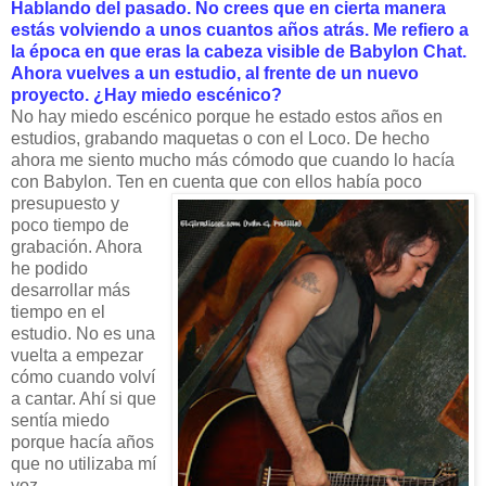
Hablando del pasado. No crees que en cierta manera
estás volviendo a unos cuantos años atrás. Me refiero a
la época en que eras la cabeza visible de Babylon Chat.
Ahora vuelves a un estudio, al frente de un nuevo
proyecto. ¿Hay miedo escénico?
No hay miedo escénico porque he estado estos años en
estudios, grabando maquetas o con el Loco. De hecho
ahora me siento mucho más cómodo que cuando lo hacía
con Babylon. Ten en cuenta que con
ellos había poco
presupuesto y
poco tiempo de
grabación. Ahora
he podido
desarrollar más
tiempo en el
estudio. No es una
vuelta a empezar
cómo cuando volví
a cantar. Ahí si que
sentía miedo
porque hacía años
que no utilizaba mí
voz.