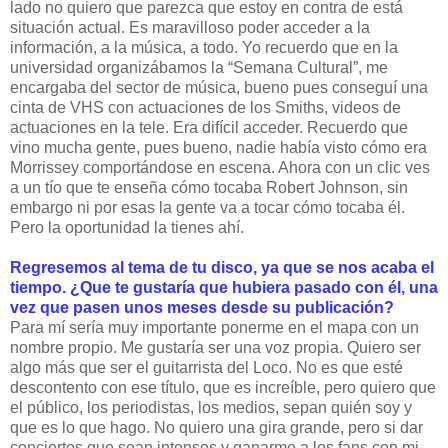
lado no quiero que parezca que estoy en contra de está
situación actual. Es maravilloso poder acceder a la
información, a la música, a todo. Yo recuerdo que en la
universidad organizábamos la “Semana Cultural”, me
encargaba del sector de música, bueno pues conseguí una
cinta de VHS con actuaciones de los Smiths, videos de
actuaciones en la tele. Era difícil acceder. Recuerdo que
vino mucha gente, pues bueno, nadie había visto cómo era
Morrissey comportándose en escena. Ahora con un clic ves
a un tío que te enseña cómo tocaba Robert Johnson, sin
embargo ni por esas la gente va a tocar cómo tocaba él.
Pero la oportunidad la tienes ahí.
Regresemos al tema de tu disco, ya que se nos acaba el
tiempo. ¿Que te gustaría que hubiera pasado con él, una
vez que pasen unos meses desde su publicación?
Para mí sería muy importante ponerme en el mapa con un
nombre propio. Me gustaría ser una voz propia. Quiero ser
algo más que ser el guitarrista del Loco. No es que esté
descontento con ese título, que es increíble, pero quiero que
el público, los periodistas, los medios, sepan quién soy y
que es lo que hago. No quiero una gira grande, pero si dar
conciertos que sean intensos y ganarme a los fans con mi