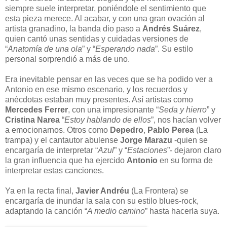
siempre suele interpretar, poniéndole el sentimiento que
esta pieza merece. Al acabar, y con una gran ovación al
artista granadino, la banda dio paso a
Andrés Suárez
,
quien cantó unas sentidas y cuidadas versiones de
“
Anatomía de una ola
” y “
Esperando nada
”. Su estilo
personal sorprendió a más de uno.
Era inevitable pensar en las veces que se ha podido ver a
Antonio en ese mismo escenario, y los recuerdos y
anécdotas estaban muy presentes. Así artistas como
Mercedes Ferrer
, con una impresionante “
Seda y hierro
” y
Cristina Narea
“
Estoy hablando de ellos
”, nos hacían volver
a emocionarnos. Otros como
Depedro
,
Pablo Perea
(La
trampa) y el cantautor abulense
Jorge Marazu
-quien se
encargaría de interpretar “
Azul
” y “
Estaciones
”- dejaron claro
la gran influencia que ha ejercido
Antonio
en su forma de
interpretar estas canciones.
Ya en la recta final,
Javier Andréu
(La Frontera) se
encargaría de inundar la sala con su estilo blues-rock,
adaptando la canción “
A medio camino
” hasta hacerla suya.