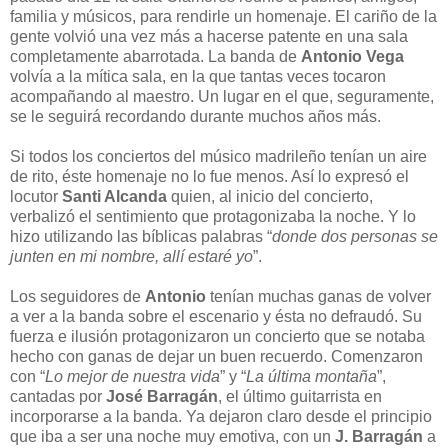
familia y músicos, para rendirle un homenaje. El cariño de la
gente volvió una vez más a hacerse patente en una sala
completamente abarrotada. La banda de
Antonio Vega
volvía a la mítica sala, en la que tantas veces tocaron
acompañando al maestro. Un lugar en el que, seguramente,
se le seguirá recordando durante muchos años más.
Si todos los conciertos del músico madrileño tenían un aire
de rito, éste homenaje no lo fue menos. Así lo expresó el
locutor
Santi Alcanda
quien, al inicio del concierto,
verbalizó el sentimiento que protagonizaba la noche. Y lo
hizo utilizando las bíblicas palabras “
donde dos personas se
junten en mi nombre, allí estaré yo
”.
Los seguidores de
Antonio
tenían muchas ganas de volver
a ver a la banda sobre el escenario y ésta no defraudó. Su
fuerza e ilusión protagonizaron un concierto que se notaba
hecho con ganas de dejar un buen recuerdo. Comenzaron
con “
Lo mejor de nuestra vida
” y “
La última montaña
”,
cantadas por
José Barragán
, el último guitarrista en
incorporarse a la banda. Ya dejaron claro desde el principio
que iba a ser una noche muy emotiva, con un
J. Barragán
a