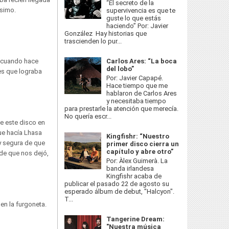
“El secreto de la
simo.
supervivencia es que te
guste lo que estás
haciendo” Por: Javier
González Hay historias que
trascienden lo pur...
e cuando hace
Carlos Ares: “La boca
del lobo”
es que lograba
Por: Javier Capapé.
Hace tiempo que me
hablaron de Carlos Ares
y necesitaba tiempo
para prestarle la atención que merecía.
No quería escr...
de este disco en
ue hacía Lhasa
Kingfishr: “Nuestro
y segura de que
primer disco cierra un
capítulo y abre otro”
nde que nos dejó,
Por: Àlex Guimerà. La
banda irlandesa
Kingfishr acaba de
publicar el pasado 22 de agosto su
esperado álbum de debut, "Halcyon".
T...
en la furgoneta.
Tangerine Dream:
"Nuestra música