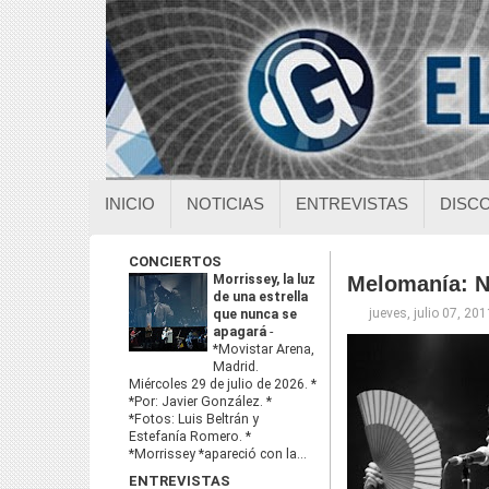
INICIO
NOTICIAS
ENTREVISTAS
DISC
CONCIERTOS
Morrissey, la luz
Melomanía: N
de una estrella
jueves, julio 07, 201
que nunca se
apagará
-
*Movistar Arena,
Madrid.
Miércoles 29 de julio de 2026. *
*Por: Javier González. *
*Fotos: Luis Beltrán y
Estefanía Romero. *
*Morrissey *apareció con la...
ENTREVISTAS