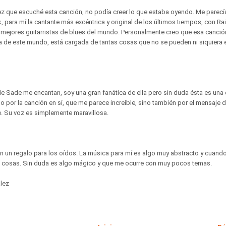
ez que escuché esta canción, no podía creer lo que estaba oyendo. Me parecí
k, para mí la cantante más excéntrica y original de los últimos tiempos, con 
 mejores guitarristas de blues del mundo. Personalmente creo que esa canció
de este mundo, está cargada de tantas cosas que no se pueden ni siquiera e
e Sade me encantan, soy una gran fanática de ella pero sin duda ésta es una
 por la canción en sí, que me parece increíble, sino también por el mensaje 
 Su voz es simplemente maravillosa.
n un regalo para los oídos. La música para mí es algo muy abstracto y cuand
 cosas. Sin duda es algo mágico y que me ocurre con muy pocos temas.
ález