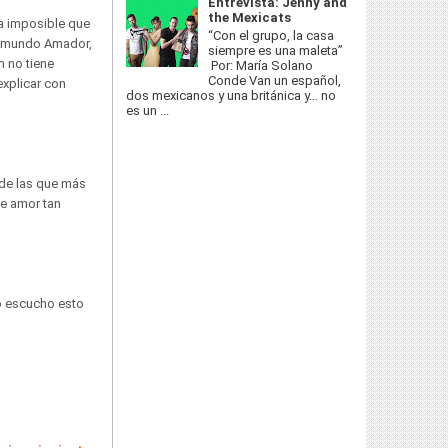
Entrevista: Jenny and
the Mexicats
a imposible que
“Con el grupo, la casa
Raimundo Amador,
siempre es una maleta”
n no tiene
Por: María Solano
Conde Van un español,
xplicar con
dos mexicanos y una británica y… no
es un ...
 de las que más
de amor tan
o escucho esto