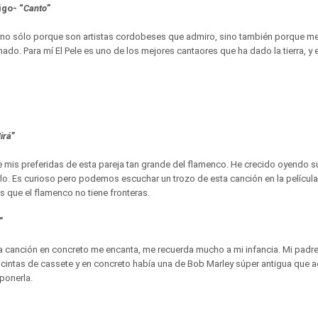
igo- “
Canto
”
 no sólo porque son artistas cordobeses que admiro, sino también porque m
do. Para mí El Pele es uno de los mejores cantaores que ha dado la tierra, y 
irá
”
e mis preferidas de esta pareja tan grande del flamenco. He crecido oyendo s
o. Es curioso pero podemos escuchar un trozo de esta canción en la película K
es que el flamenco no tiene fronteras.
”
a canción en concreto me encanta, me recuerda mucho a mi infancia. Mi padre
 cintas de cassete y en concreto había una de Bob Marley súper antigua que 
ponerla.