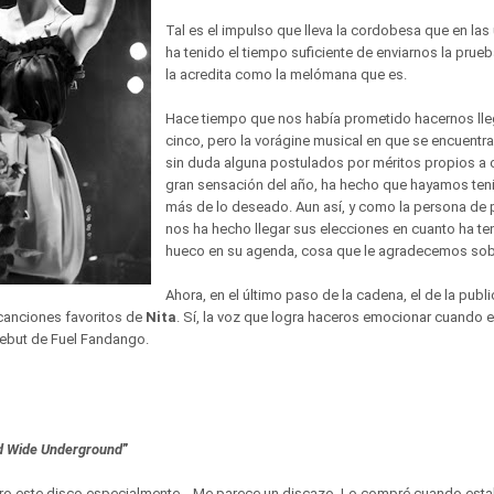
Tal es el impulso que lleva la cordobesa que en la
ha tenido el tiempo suficiente de enviarnos la prue
la acredita como la melómana que es.
Hace tiempo que nos había prometido hacernos lleg
cinco, pero la vorágine musical en que se encuentr
sin duda alguna postulados por méritos propios a c
gran sensación del año, ha hecho que hayamos ten
más de lo deseado. Aun así, y como la persona de 
nos ha hecho llegar sus elecciones en cuanto ha t
hueco en su agenda, cosa que le agradecemos so
Ahora, en el último paso de la cadena, el de la pub
 canciones favoritos de
Nita
. Sí, la voz que logra haceros emocionar cuando 
debut de Fuel Fandango.
d Wide Underground
”
ro este disco especialmente… Me parece un discazo. Lo compré cuando estab