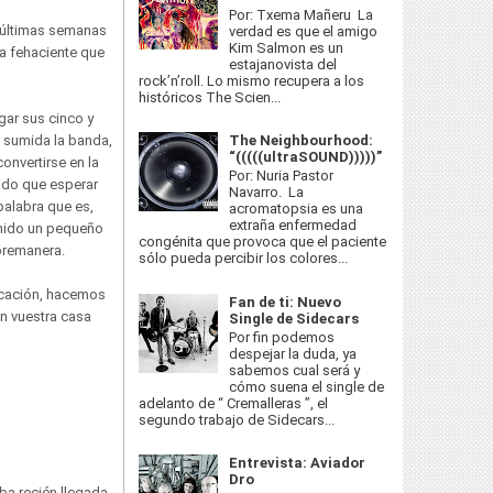
Por: Txema Mañeru La
s últimas semanas
verdad es que el amigo
Kim Salmon es un
ba fehaciente que
estajanovista del
rock’n’roll. Lo mismo recupera a los
históricos The Scien...
ar sus cinco y
The Neighbourhood:
a sumida la banda,
“(((((ultraSOUND)))))”
onvertirse en la
Por: Nuria Pastor
ido que esperar
Navarro. La
palabra que es,
acromatopsia es una
extraña enfermedad
enido un pequeño
congénita que provoca que el paciente
bremanera.
sólo pueda percibir los colores...
licación, hacemos
Fan de ti: Nuevo
en vuestra casa
Single de Sidecars
Por fin podemos
despejar la duda, ya
sabemos cual será y
cómo suena el single de
adelanto de “ Cremalleras ”, el
segundo trabajo de Sidecars...
Entrevista: Aviador
Dro
a recién llegada