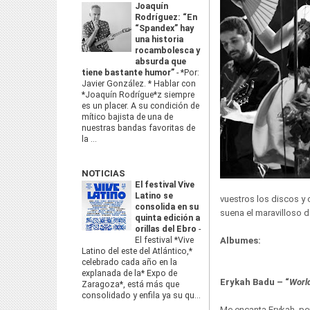
Joaquín
Rodríguez: “En
“Spandex” hay
una historia
rocambolesca y
absurda que
tiene bastante humor”
-
*Por:
Javier González. * Hablar con
*Joaquín Rodrígue*z siempre
es un placer. A su condición de
mítico bajista de una de
nuestras bandas favoritas de
la ...
NOTICIAS
El festival Vive
Latino se
vuestros los discos y
consolida en su
suena el maravilloso 
quinta edición a
orillas del Ebro
-
El festival *Vive
Albumes:
Latino del este del Atlántico,*
celebrado cada año en la
explanada de la* Expo de
Erykah Badu – “
Worl
Zaragoza*, está más que
consolidado y enfila ya su qu...
Me encanta Erykah, pe