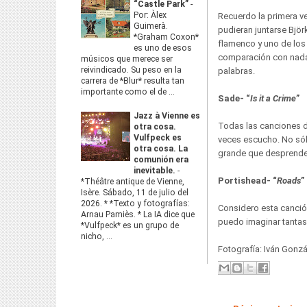
“Castle Park”
-
Por: Àlex
Recuerdo la primera v
Guimerà.
pudieran juntarse Björ
*Graham Coxon*
flamenco y uno de los
es uno de esos
comparación con nada 
músicos que merece ser
reivindicado. Su peso en la
palabras.
carrera de *Blur* resulta tan
importante como el de ...
Sade- “
Is it a Crime
”
Jazz à Vienne es
Todas las canciones d
otra cosa.
Vulfpeck es
veces escucho. No sólo
otra cosa. La
grande que desprende.
comunión era
inevitable.
-
Portishead- “
Roads
”
*Théâtre antique de Vienne,
Isère. Sábado, 11 de julio del
2026. * *Texto y fotografías:
Considero esta canció
Arnau Pamiès. * La IA dice que
puedo imaginar tantas
*Vulfpeck* es un grupo de
nicho, ...
Fotografía: Iván Gonz