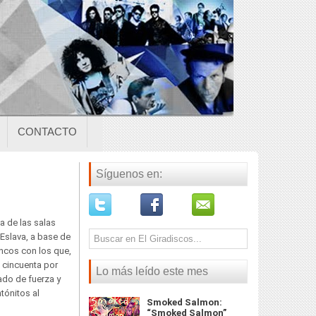
CONTACTO
Síguenos en:
a de las salas
Eslava, a base de
ncos con los que,
ro cincuenta por
Lo más leído este mes
ado de fuerza y
tónitos al
Smoked Salmon:
“Smoked Salmon”