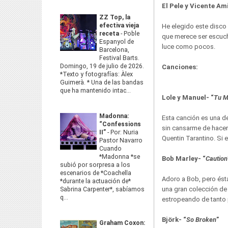
El Pele y Vicente Am
ZZ Top, la
efectiva vieja
He elegido este disco
receta
-
Poble
que merece ser escucha
Espanyol de
luce como pocos.
Barcelona,
Festival Barts.
Domingo, 19 de julio de 2026.
Canciones:
*Texto y fotografías: Àlex
Guimerà. * Una de las bandas
que ha mantenido intac...
Lole y Manuel- “
Tu M
Madonna:
Esta canción es una d
“Confessions
sin cansarme de hacerl
II”
-
Por: Nuria
Quentin Tarantino. Si 
Pastor Navarro
Cuando
*Madonna *se
Bob Marley- “
Caution
subió por sorpresa a los
escenarios de *Coachella
Adoro a Bob, pero ést
*durante la actuación de*
una gran colección de
Sabrina Carpenter*, sabíamos
q...
estropeando de tanto 
Björk- “
So Broken
”
Graham Coxon: