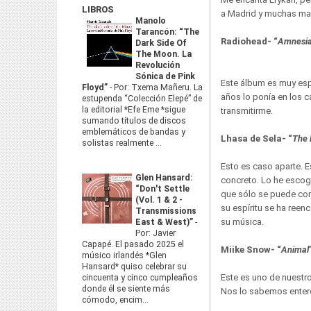
LIBROS
a Madrid y muchas ma
Manolo
Tarancón: “The
Radiohead- “
Amnesi
Dark Side Of
The Moon. La
Revolución
Sónica de Pink
Este álbum es muy es
Floyd”
-
Por: Txema Mañeru. La
años lo ponía en los 
estupenda “Colección Elepé” de
la editorial *Efe Eme *sigue
transmitirme.
sumando títulos de discos
emblemáticos de bandas y
Lhasa de Sela- “
The 
solistas realmente ...
Esto es caso aparte. E
Glen Hansard:
concreto. Lo he escog
“Don't Settle
que sólo se puede com
(Vol. 1 & 2 -
su espíritu se ha reen
Transmissions
su música.
East & West)”
-
Por: Javier
Capapé. El pasado 2025 el
Miike Snow- “
Animal
músico irlandés *Glen
Hansard* quiso celebrar su
Este es uno de nuestr
cincuenta y cinco cumpleaños
donde él se siente más
Nos lo sabemos enter
cómodo, encim...