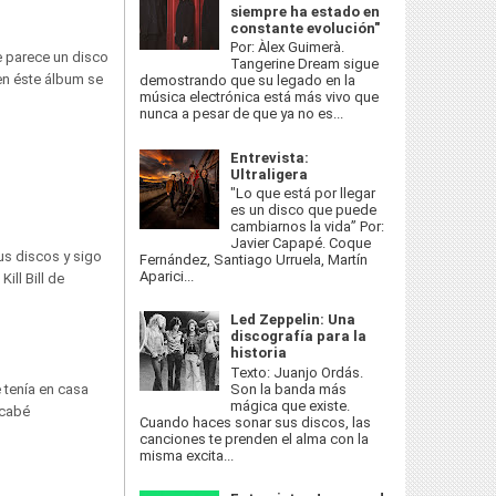
siempre ha estado en
constante evolución"
Por: Àlex Guimerà.
e parece un disco
Tangerine Dream sigue
en éste álbum se
demostrando que su legado en la
música electrónica está más vivo que
nunca a pesar de que ya no es...
Entrevista:
Ultraligera
"Lo que está por llegar
es un disco que puede
cambiarnos la vida” Por:
Javier Capapé. Coque
us discos y sigo
Fernández, Santiago Urruela, Martín
Aparici...
ill Bill de
Led Zeppelin: Una
discografía para la
historia
Texto: Juanjo Ordás.
Son la banda más
 tenía en casa
mágica que existe.
acabé
Cuando haces sonar sus discos, las
canciones te prenden el alma con la
misma excita...