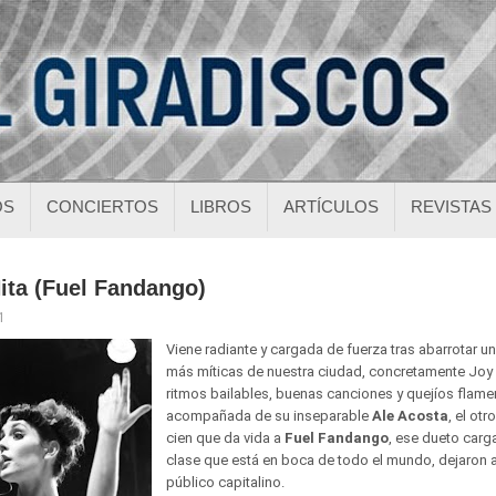
OS
CONCIERTOS
LIBROS
ARTÍCULOS
REVISTAS
ita (Fuel Fandango)
1
Viene radiante y cargada de fuerza tras abarrotar un
más míticas de nuestra ciudad, concretamente Joy 
ritmos bailables, buenas canciones y quejíos flame
acompañada de su inseparable
Ale Acosta
, el ot
cien que da vida a
Fuel Fandango
, ese dueto carg
clase que está en boca de todo el mundo, dejaron a
público capitalino.