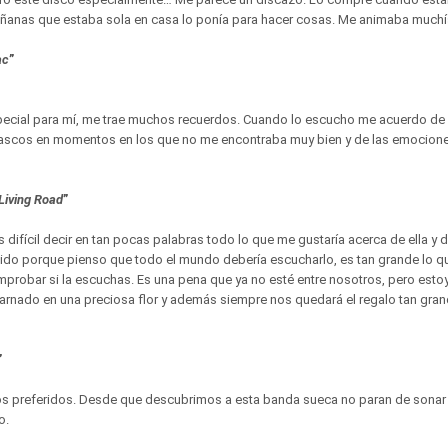
ñanas que estaba sola en casa lo ponía para hacer cosas. Me animaba muchí
ac
”
pecial para mí, me trae muchos recuerdos. Cuando lo escucho me acuerdo d
cascos en momentos en los que no me encontraba muy bien y de las emocion
Living Road
”
s difícil decir en tan pocas palabras todo lo que me gustaría acerca de ella y 
ido porque pienso que todo el mundo debería escucharlo, es tan grande lo q
probar si la escuchas. Es una pena que ya no esté entre nosotros, pero esto
carnado en una preciosa flor y además siempre nos quedará el regalo tan gra
”
os preferidos. Desde que descubrimos a esta banda sueca no paran de sonar 
o.