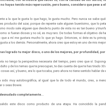
 no hayas tenido más repercusión, pero bueno, considero que pese a el
nte a la que le gusta lo que hago, le gusta mucho. Pero nunca se sabe qué
 es producto del azar, porque de repente sale alguien buenísimo, que lo pet
smo modo sale alguien que desde tu punto de vista no es tan bueno y triunfa 
como si fueran dioses y no sé, es muy raro. De todas formas el objetivo de h
 que a mí me gustara mucho lo que yo hago. Entonces, si éste es tu principa
e gusta a los demás. Personalmente, ahora creo que estoy en uno de mis mej
has logrado tu mejor disco, o uno de los mejores, por profundidad, por
vía no tengo la perspectiva necesaria del tiempo, pero creo que sí. Supon
dulto y de los temas que te preocupan, te das cuenta de que te has tirado 3
cosas así, y bueno, era lo que tocaba, pero ahora no tiene sentido hablar de
 sido muy autobiográfica, al igual que la de todo el mundo, creo, a me
ar o seas Bowie.
s desnudado completamente...
salido este disco como producto de una etapa. Ha coincidido la pand