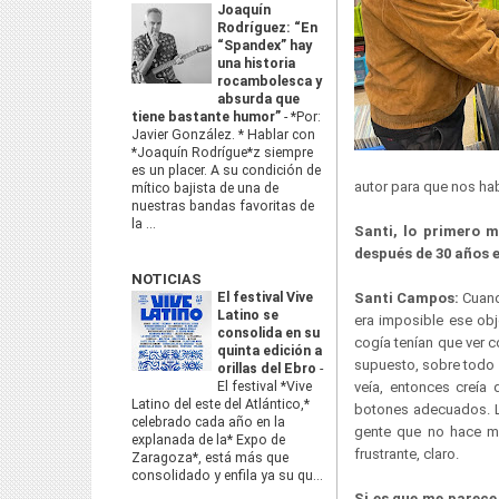
Joaquín
Rodríguez: “En
“Spandex” hay
una historia
rocambolesca y
absurda que
tiene bastante humor”
-
*Por:
Javier González. * Hablar con
*Joaquín Rodrígue*z siempre
es un placer. A su condición de
autor para que nos habe
mítico bajista de una de
nuestras bandas favoritas de
la ...
Santi, lo primero m
después de 30 años e
NOTICIAS
El festival Vive
Santi Campos:
Cuand
Latino se
era imposible ese obje
consolida en su
cogía tenían que ver c
quinta edición a
supuesto, sobre todo 
orillas del Ebro
-
El festival *Vive
veía, entonces creía 
Latino del este del Atlántico,*
botones adecuados. L
celebrado cada año en la
gente que no hace mú
explanada de la* Expo de
frustrante, claro.
Zaragoza*, está más que
consolidado y enfila ya su qu...
Si es que me parece 