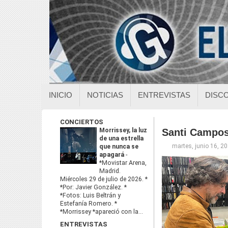
INICIO
NOTICIAS
ENTREVISTAS
DISC
CONCIERTOS
Morrissey, la luz
Santi Campos:
de una estrella
martes, junio 16, 2
que nunca se
apagará
-
*Movistar Arena,
Madrid.
Miércoles 29 de julio de 2026. *
*Por: Javier González. *
*Fotos: Luis Beltrán y
Estefanía Romero. *
*Morrissey *apareció con la...
ENTREVISTAS