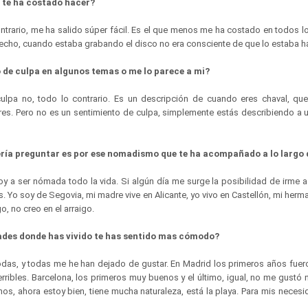
s te ha costado hacer?
ontrario, me ha salido súper fácil. Es el que menos me ha costado en todos l
echo, cuando estaba grabando el disco no era consciente de que lo estaba 
 de culpa en algunos temas o me lo parece a mi?
ulpa no, todo lo contrario. Es un descripción de cuando eres chaval, que
es. Pero no es un sentimiento de culpa, simplemente estás describiendo a 
ería preguntar es por ese nomadismo que te ha acompañado a lo largo 
oy a ser nómada todo la vida. Si algún día me surge la posibilidad de irme a 
. Yo soy de Segovia, mi madre vive en Alicante, yo vivo en Castellón, mi herman
o, no creo en el arraigo.
dades donde has vivido te has sentido mas cómodo?
odas, y todas me he han dejado de gustar. En Madrid los primeros años fuero
erribles. Barcelona, los primeros muy buenos y el último, igual, no me gustó 
os, ahora estoy bien, tiene mucha naturaleza, está la playa. Para mis neces