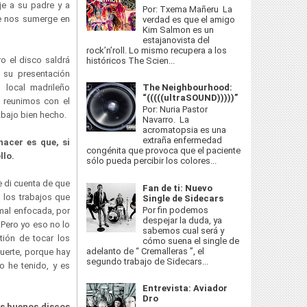
je a su padre y a
Por: Txema Mañeru La
ue nos sumerge en
verdad es que el amigo
Kim Salmon es un
estajanovista del
rock’n’roll. Lo mismo recupera a los
ro el disco saldrá
históricos The Scien...
 su presentación
The Neighbourhood:
n local madrileño
“(((((ultraSOUND)))))”
 reunimos con el
Por: Nuria Pastor
rabajo bien hecho.
Navarro. La
acromatopsia es una
extraña enfermedad
acer es que, si
congénita que provoca que el paciente
llo.
sólo pueda percibir los colores...
e di cuenta de que
Fan de ti: Nuevo
s los trabajos que
Single de Sidecars
Por fin podemos
 mal enfocada, por
despejar la duda, ya
Pero yo eso no lo
sabemos cual será y
tión de tocar los
cómo suena el single de
adelanto de “ Cremalleras ”, el
uerte, porque hay
segundo trabajo de Sidecars...
o he tenido, y es
Entrevista: Aviador
Dro
os buenos discos