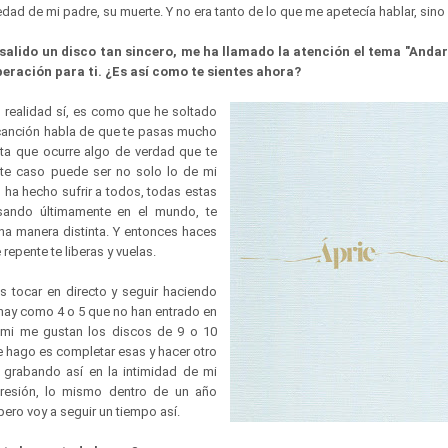
dad de mi padre, su muerte. Y no era tanto de lo que me apetecía hablar, sino
 salido un disco tan sincero, me ha llamado la atención el tema "Andar
beración para ti. ¿Es así como te sientes ahora?
n realidad sí, es como que he soltado
 canción habla de que te pasas mucho
sta que ocurre algo de verdad que te
este caso puede ser no solo lo de mi
 ha hecho sufrir a todos, todas estas
ando últimamente en el mundo, te
una manera distinta. Y entonces haces
 repente te liberas y vuelas.
s tocar en directo y seguir haciendo
hay como 4 o 5 que no han entrado en
 mi me gustan los discos de 9 o 10
e hago es completar esas y hacer otro
grabando así en la intimidad de mi
esión, lo mismo dentro de un año
pero voy a seguir un tiempo así.