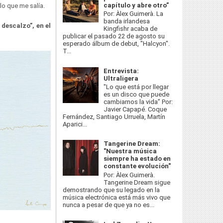
capítulo y abre otro”
 lo que me salía.
Por: Àlex Guimerà. La
banda irlandesa
 descalzo”, en el
Kingfishr acaba de
publicar el pasado 22 de agosto su
esperado álbum de debut, "Halcyon".
T...
Entrevista:
Ultraligera
"Lo que está por llegar
es un disco que puede
cambiarnos la vida” Por:
Javier Capapé. Coque
Fernández, Santiago Urruela, Martín
Aparici...
Tangerine Dream:
"Nuestra música
siempre ha estado en
constante evolución"
Por: Àlex Guimerà.
Tangerine Dream sigue
demostrando que su legado en la
música electrónica está más vivo que
nunca a pesar de que ya no es...