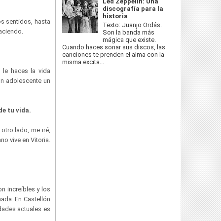
Led Zeppelin: Una
discografía para la
historia
os sentidos, hasta
Texto: Juanjo Ordás.
haciendo.
Son la banda más
mágica que existe.
Cuando haces sonar sus discos, las
canciones te prenden el alma con la
misma excita...
 le haces la vida
un adolescente un
de tu vida.
otro lado, me iré,
o vive en Vitoria.
n increíbles y los
nada. En Castellón
idades actuales es