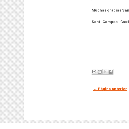
Muchas gracias Sant
Santi Campos:
Graci
← Página anterior