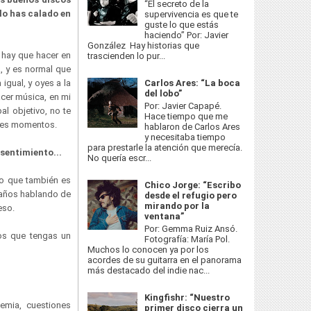
“El secreto de la
lo has calado en
supervivencia es que te
guste lo que estás
haciendo” Por: Javier
González Hay historias que
 hay que hacer en
trascienden lo pur...
a, y es normal que
igual, y oyes a la
Carlos Ares: “La boca
del lobo”
acer música, en mi
Por: Javier Capapé.
l objetivo, no te
Hace tiempo que me
ores momentos.
hablaron de Carlos Ares
y necesitaba tiempo
para prestarle la atención que merecía.
 sentimiento...
No quería escr...
go que también es
Chico Jorge: “Escribo
0 años hablando de
desde el refugio pero
mirando por la
 eso.
ventana”
Por: Gemma Ruiz Ansó.
nos que tengas un
Fotografía: María Pol.
Muchos lo conocen ya por los
acordes de su guitarra en el panorama
más destacado del indie nac...
Kingfishr: “Nuestro
emia, cuestiones
primer disco cierra un