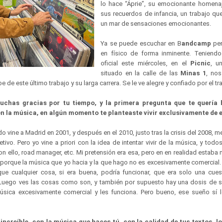
lo hace “Áprie”, su emocionante homena
sus recuerdos de infancia, un trabajo q
un mar de sensaciones emocionantes.
Ya se puede escuchar en B
andcamp
pe
en físico de forma inminente. Teniendo
oficial este miércoles, en el
Picnic
, u
situado en la calle de las
Minas 1
, nos
 de este último trabajo y su larga carrera. Se le ve alegre y confiado por el t
uchas gracias por tu tiempo, y la primera pregunta que te quería h
n la música, en algún momento te planteaste vivir exclusivamente de e
o vine a Madrid en 2001, y después en el 2010, justo tras la crisis del 2008, m
tivo. Pero yo vine a priori con la idea de intentar vivir de la música, y todo
on ello, road manager, etc. Mi pretensión era esa, pero en en realidad estaba
porque la música que yo hacia y la que hago no es excesivamente comercial. 
que cualquier cosa, si era buena, podría funcionar, que era solo una cues
uego ves las cosas como son, y también por supuesto hay una dosis de s
sica excesivamente comercial y les funciona. Pero bueno, ese sueño sí l
increíble, con la música que haces tú, con la calidad de tus textos, l