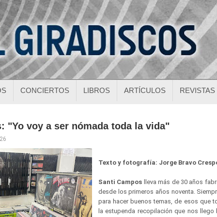
OS
CONCIERTOS
LIBROS
ARTÍCULOS
REVISTAS
 "Yo voy a ser nómada toda la vida"
026
Texto y fotografía: Jorge Bravo Crespo
Santi Campos
lleva más de 30 años fab
desde los primeros años noventa. Siempr
para hacer buenos temas, de esos que toc
la estupenda recopilación que nos llego