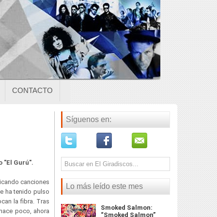
CONTACTO
Síguenos en:
 "El Gurú".
ricando canciones
Lo más leído este mes
e ha tenido pulso
an la fibra. Tras
Smoked Salmon:
 hace poco, ahora
“Smoked Salmon”