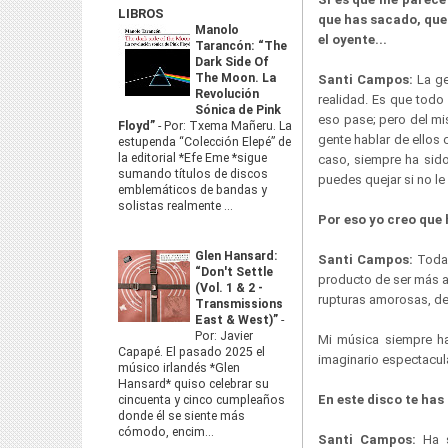
LIBROS
que has sacado, que
Manolo
el oyente...
Tarancón: “The
Dark Side Of
The Moon. La
Santi Campos:
La ge
Revolución
realidad. Es que todo
Sónica de Pink
eso pase; pero del mi
Floyd”
-
Por: Txema Mañeru. La
gente hablar de ellos 
estupenda “Colección Elepé” de
la editorial *Efe Eme *sigue
caso, siempre ha sido
sumando títulos de discos
puedes quejar si no l
emblemáticos de bandas y
solistas realmente ...
Por eso yo creo que 
Glen Hansard:
Santi Campos:
Toda
“Don't Settle
producto de ser más a
(Vol. 1 & 2 -
rupturas amorosas, de 
Transmissions
East & West)”
-
Por: Javier
Mi música siempre ha
Capapé. El pasado 2025 el
imaginario espectacul
músico irlandés *Glen
Hansard* quiso celebrar su
En este disco te ha
cincuenta y cinco cumpleaños
donde él se siente más
cómodo, encim...
Santi Campos:
Ha 