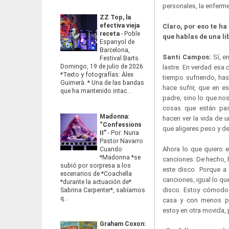
personales, la enferme
ZZ Top, la
efectiva vieja
Claro, por eso te ha
receta
-
Poble
que hablas de una li
Espanyol de
Barcelona,
Santi Campos:
Sí, e
Festival Barts.
Domingo, 19 de julio de 2026.
lastre. En verdad esa
*Texto y fotografías: Àlex
tiempo sufriendo, ha
Guimerà. * Una de las bandas
hace sufrir, que en 
que ha mantenido intac...
padre, sino lo que nos
cosas que están pas
Madonna:
hacen ver la vida de 
“Confessions
que aligeres peso y de
II”
-
Por: Nuria
Pastor Navarro
Ahora lo que quiero e
Cuando
*Madonna *se
canciones. De hecho, 
subió por sorpresa a los
este disco. Porque a
escenarios de *Coachella
canciones, igual lo qu
*durante la actuación de*
disco. Estoy cómodo 
Sabrina Carpenter*, sabíamos
q...
casa y con menos pr
estoy en otra movida, 
Graham Coxon: