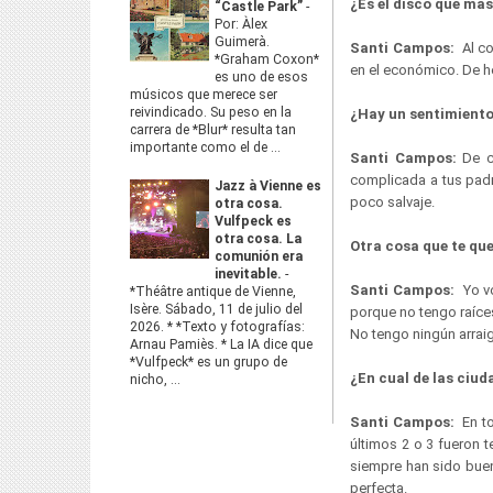
¿Es el disco que má
“Castle Park”
-
Por: Àlex
Guimerà.
Santi Campos:
Al c
*Graham Coxon*
en el económico. De h
es uno de esos
músicos que merece ser
reivindicado. Su peso en la
¿Hay un sentimiento
carrera de *Blur* resulta tan
importante como el de ...
Santi Campos:
De c
complicada a tus padr
Jazz à Vienne es
poco salvaje.
otra cosa.
Vulfpeck es
otra cosa. La
Otra cosa que te qu
comunión era
inevitable.
-
Santi Campos:
Yo v
*Théâtre antique de Vienne,
Isère. Sábado, 11 de julio del
porque no tengo raíces
2026. * *Texto y fotografías:
No tengo ningún arraig
Arnau Pamiès. * La IA dice que
*Vulfpeck* es un grupo de
¿En cual de las ciu
nicho, ...
Santi Campos:
En t
últimos 2 o 3 fueron t
siempre han sido buen
perfecta.