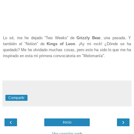
Lo sé, me he dejado “Two Weeks” de
Grizzly Bear
, una pasada. Y
también el “Notion” de
Kings of Leon
. ¡Ay mi rock! ¿Dónde se ha
quedado? Me he olvidado muchas cosas, pero esto ha sido lo que me ha
inspirado en esta mi primera convocatoria en "Melomanía".
Compartir
‹
›
Inicio
Ver versión web