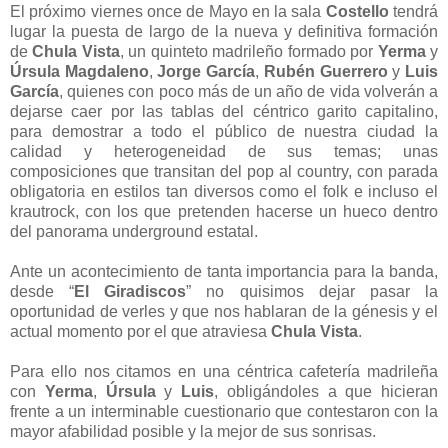
El próximo viernes once de Mayo en la sala
Costello
tendrá
lugar la puesta de largo de la nueva y definitiva formación
de
Chula Vista
, un quinteto madrileño formado por
Yerma
y
Úrsula Magdaleno
,
Jorge García
,
Rubén Guerrero
y
Luis
García
, quienes con poco más de un año de vida volverán a
dejarse caer por las tablas del céntrico garito capitalino,
para demostrar a todo el público de nuestra ciudad la
calidad y heterogeneidad de sus temas; unas
composiciones que transitan del pop al country, con parada
obligatoria en estilos tan diversos como el folk e incluso el
krautrock, con los que pretenden hacerse un hueco dentro
del panorama underground estatal.
Ante un acontecimiento de tanta importancia para la banda,
desde “
El Giradiscos
” no quisimos dejar pasar la
oportunidad de verles y que nos hablaran de la génesis y el
actual momento por el que atraviesa
Chula Vista
.
Para ello nos citamos en una céntrica cafetería madrileña
con
Yerma
,
Úrsula
y
Luis
, obligándoles a que hicieran
frente a un interminable cuestionario que contestaron con la
mayor afabilidad posible y la mejor de sus sonrisas.