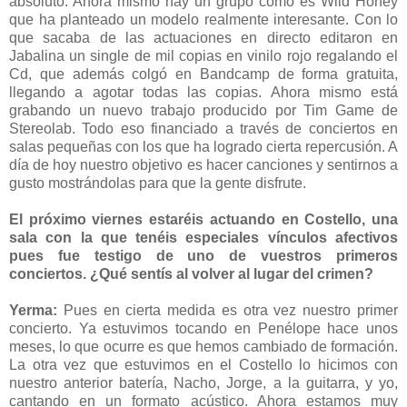
absoluto. Ahora mismo hay un grupo como es Wild Honey
que ha planteado un modelo realmente interesante. Con lo
que sacaba de las actuaciones en directo editaron en
Jabalina un single de mil copias en vinilo rojo regalando el
Cd, que además colgó en Bandcamp de forma gratuita,
llegando a agotar todas las copias. Ahora mismo está
grabando un nuevo trabajo producido por Tim Game de
Stereolab. Todo eso financiado a través de conciertos en
salas pequeñas con los que ha logrado cierta repercusión. A
día de hoy nuestro objetivo es hacer canciones y sentirnos a
gusto mostrándolas para que la gente disfrute.
El próximo viernes estaréis actuando en Costello, una
sala con la que tenéis especiales vínculos afectivos
pues fue testigo de uno de vuestros primeros
conciertos. ¿Qué sentís al volver al lugar del crimen?
Yerma:
Pues en cierta medida es otra vez nuestro primer
concierto. Ya estuvimos tocando en Penélope hace unos
meses, lo que ocurre es que hemos cambiado de formación.
La otra vez que estuvimos en el Costello lo hicimos con
nuestro anterior batería, Nacho, Jorge, a la guitarra, y yo,
cantando en un formato acústico. Ahora estamos muy