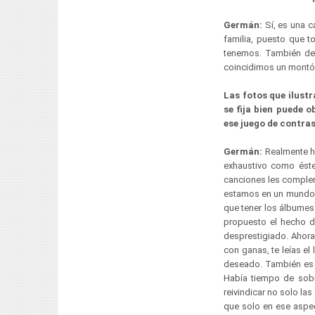
Germán:
Sí, es una c
familia, puesto que t
tenemos. También de 
coincidimos un montó
Las fotos que ilustr
se fija bien puede 
ese juego de contra
Germán:
Realmente ha
exhaustivo como éste
canciones les complem
estamos en un mundo t
que tener los álbume
propuesto el hecho d
desprestigiado. Ahora
con ganas, te leías el
deseado. También es c
Había tiempo de sobr
reivindicar no solo la
que solo en ese aspe