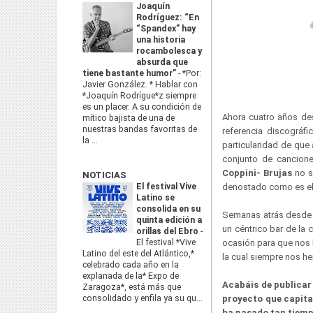
Joaquín
Rodríguez: “En
“Spandex” hay
una historia
rocambolesca y
absurda que
tiene bastante humor”
-
*Por:
Javier González. * Hablar con
*Joaquín Rodrígue*z siempre
es un placer. A su condición de
Ahora cuatro años des
mítico bajista de una de
nuestras bandas favoritas de
referencia discográf
la ...
particularidad de que
conjunto de cancione
Coppini- Brujas
no so
NOTICIAS
El festival Vive
denostado como es el
Latino se
consolida en su
Semanas atrás desde
quinta edición a
un céntrico bar de la
orillas del Ebro
-
El festival *Vive
ocasión para que nos 
Latino del este del Atlántico,*
la cual siempre nos 
celebrado cada año en la
explanada de la* Expo de
Acabáis de publicar
Zaragoza*, está más que
consolidado y enfila ya su qu...
proyecto que capita
ha pasado tan tiemp