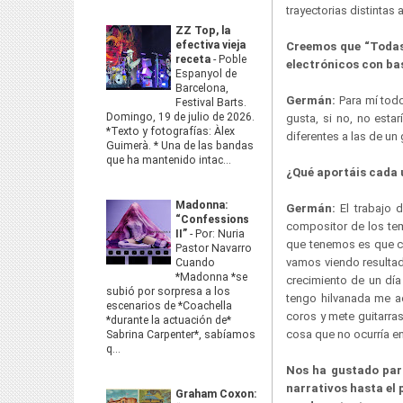
trayectorias distintas 
ZZ Top, la
efectiva vieja
Creemos que “Todas
receta
-
Poble
electrónicos con ba
Espanyol de
Barcelona,
Germán:
Para mí tod
Festival Barts.
Domingo, 19 de julio de 2026.
gusta, si no, no est
*Texto y fotografías: Àlex
diferentes a las de un 
Guimerà. * Una de las bandas
que ha mantenido intac...
¿Qué aportáis cada 
Madonna:
Germán:
El trabajo d
“Confessions
compositor de los tem
II”
-
Por: Nuria
que tenemos es que co
Pastor Navarro
vamos viendo resultad
Cuando
*Madonna *se
crecimiento de un día
subió por sorpresa a los
tengo hilvanada me ac
escenarios de *Coachella
coros y mete guitarra
*durante la actuación de*
cosa que no ocurría e
Sabrina Carpenter*, sabíamos
q...
Nos ha gustado par
narrativos hasta el
Graham Coxon: