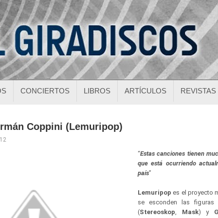
OS
CONCIERTOS
LIBROS
ARTÍCULOS
REVISTAS
ermán Coppini (Lemuripop)
012
“
Estas canciones tienen muc
que está ocurriendo actua
país
”
Lemuripop
es el proyecto m
se esconden las figura
(
Stereoskop
,
Mask
) y
G