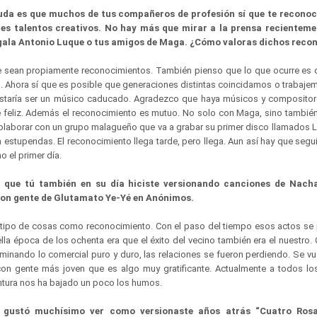
duda es que muchos de tus compañeros de profesión sí que te recono
s talentos creativos. No hay más que mirar a la prensa recientemen
gala Antonio Luque o tus amigos de Maga. ¿Cómo valoras dichos rec
 sean propiamente reconocimientos. También pienso que lo que ocurre es 
ad. Ahora sí que es posible que generaciones distintas coincidamos o trabaje
taría ser un músico caducado. Agradezco que haya músicos y compositor
e feliz. Además el reconocimiento es mutuo. No solo con Maga, sino tambi
colaborar con un grupo malagueño que va a grabar su primer disco llamados L
estupendas. El reconocimiento llega tarde, pero llega. Aun así hay que segu
o el primer día.
 que tú también en su día hiciste versionando canciones de Nach
con gente de Glutamato Ye-Yé en Anónimos.
 tipo de cosas como reconocimiento. Con el paso del tiempo esos actos se 
ella época de los ochenta era que el éxito del vecino también era el nuestro
ominando lo comercial puro y duro, las relaciones se fueron perdiendo. Se vu
on gente más joven que es algo muy gratificante. Actualmente a todos l
ntura nos ha bajado un poco los humos.
 gustó muchísimo ver como versionaste años atrás “Cuatro Rosa