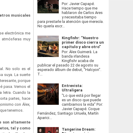
Por: Javier Capapé.
Hace tiempo que me
hablaron de Carlos Ares
etros musicales
y necesitaba tiempo
para prestarle la atención que merecía.
No quería escr...
se electrónica me
Kingfishr: “Nuestro
ea atmósferas muy
primer disco cierra un
capítulo y abre otro”
Por: Àlex Guimerà. La
banda irlandesa
Kingfishr acaba de
publicar el pasado 22 de agosto su
al. No solo es el
esperado álbum de debut, "Halcyon".
T...
a suya. La suerte
teresante, porque
Entrevista:
ué pasa. Vemos el
Ultraligera
 letra. Cuando la
"Lo que está por llegar
orta partes, hace
es un disco que puede
cambiarnos la vida” Por:
agonismo con Álex,
Javier Capapé. Coque
s que tenemos.
Fernández, Santiago Urruela, Martín
Aparici...
e son altamente
etos, tal y como
Tangerine Dream: