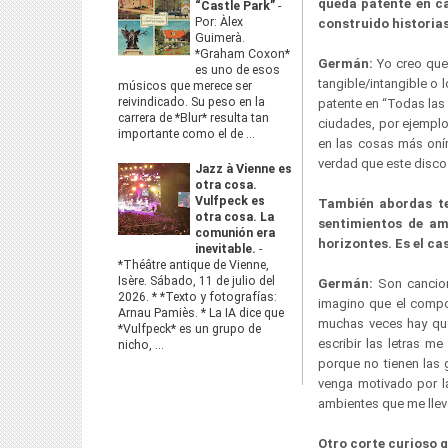
queda patente en ca
“Castle Park”
-
Por: Àlex
construido historia
Guimerà.
*Graham Coxon*
Germán:
Yo creo que l
es uno de esos
tangible/intangible o 
músicos que merece ser
reivindicado. Su peso en la
patente en “Todas las
carrera de *Blur* resulta tan
ciudades, por ejemplo
importante como el de ...
en las cosas más onír
verdad que este disco 
Jazz à Vienne es
otra cosa.
Vulfpeck es
También abordas te
otra cosa. La
sentimientos de am
comunión era
horizontes. Es el ca
inevitable.
-
*Théâtre antique de Vienne,
Isère. Sábado, 11 de julio del
Germán:
Son cancion
2026. * *Texto y fotografías:
imagino que el compos
Arnau Pamiès. * La IA dice que
muchas veces hay que 
*Vulfpeck* es un grupo de
escribir las letras m
nicho, ...
porque no tienen las 
venga motivado por la
ambientes que me lleve
Otro corte curioso 