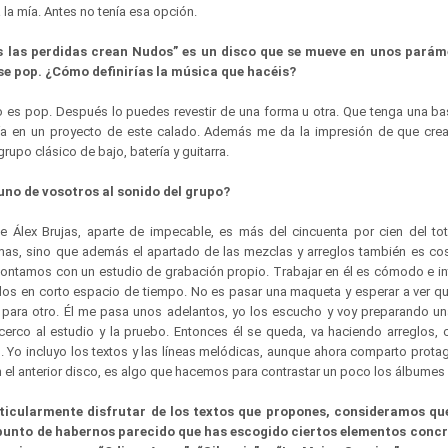
a la mía. Antes no tenía esa opción.
 las perdidas crean Nudos” es un disco que se mueve en unos parám
se pop. ¿Cómo definirías la música que hacéis?
o es pop. Después lo puedes revestir de una forma u otra. Que tenga una ba
aría en un proyecto de este calado. Además me da la impresión de que cr
grupo clásico de bajo, batería y guitarra.
uno de vosotros al sonido del grupo?
e Álex Brujas, aparte de impecable, es más del cincuenta por cien del tot
as, sino que además el apartado de las mezclas y arreglos también es cos
ntamos con un estudio de grabación propio. Trabajar en él es cómodo e in
os en corto espacio de tiempo. No es pasar una maqueta y esperar a ver q
 para otro. Él me pasa unos adelantos, yo los escucho y voy preparando una
erco al estudio y la pruebo. Entonces él se queda, va haciendo arreglos, c
s. Yo incluyo los textos y las líneas melódicas, aunque ahora comparto prot
n el anterior disco, es algo que hacemos para contrastar un poco los álbume
ticularmente disfrutar de los textos que propones, consideramos qu
 punto de habernos parecido que has escogido ciertos elementos concr