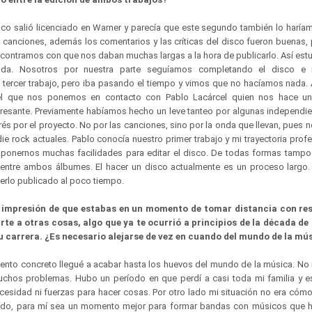
sco salió licenciado en Warner y parecía que este segundo también lo haríam
s canciones, además los comentarios y las críticas del disco fueron buenas,
ontramos con que nos daban muchas largas a la hora de publicarlo. Así es
ada. Nosotros por nuestra parte seguíamos completando el disco e i
ercer trabajo, pero iba pasando el tiempo y vimos que no hacíamos nada. As
l que nos ponemos en contacto con Pablo Lacárcel quien nos hace un
resante. Previamente habíamos hecho un leve tanteo por algunas independi
rés por el proyecto. No por las canciones, sino por la onda que llevan, pue
e rock actuales. Pablo conocía nuestro primer trabajo y mi trayectoria profe
 ponernos muchas facilidades para editar el disco. De todas formas tamp
entre ambos álbumes. El hacer un disco actualmente es un proceso largo. 
nerlo publicado al poco tiempo.
a impresión de que estabas en un momento de tomar distancia con re
te a otras cosas, algo que ya te ocurrió a principios de la década de 
 carrera. ¿Es necesario alejarse de vez en cuando del mundo de la mú
to concreto llegué a acabar hasta los huevos del mundo de la música. No
chos problemas. Hubo un período en que perdí a casi toda mi familia y e
ecesidad ni fuerzas para hacer cosas. Por otro lado mi situación no era cóm
ndo, para mí sea un momento mejor para formar bandas con músicos que h