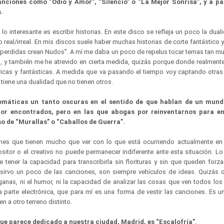
nciones como “Odio y Amor”, “Silencio” o “La Mejor Sonrisa”, y a par
s.
o interesante es escribir historias. En este disco se refleja un poco la duali
lo real/irreal. En mis discos suele haber muchas historias de corte fantástico 
 perdidas crean Nudos”. A mí me daba un poco de repelus tocar temas tan 
, y también me he atrevido en cierta medida, quizás porque donde realmente 
icas y fantásticas. A medida que va pasando el tiempo voy captando otras
tiene una dualidad que no tienen otros.
máticas un tanto oscuras en el sentido de que hablan de un mundo
or encontrados, pero en las que abogas por reinventarnos para e
so de “Murallas” o “Caballos de Guerra”.
es que tienen mucho que ver con lo que está ocurriendo actualmente en 
itor o el creativo no puede permanecer indiferente ante esta situación. L
tener la capacidad para transcribirla sin florituras y sin que queden forza
e sirvo un poco de las canciones, son siempre vehículos de ideas. Quizás 
ganas, ni el humor, ni la capacidad de analizar las cosas que ven todos los
 parte electrónica, que para mí es una forma de vestir las canciones. Es u
n a otro terreno distinto.
que parece dedicado a nuestra ciudad, Madrid, es “Escalofría”.