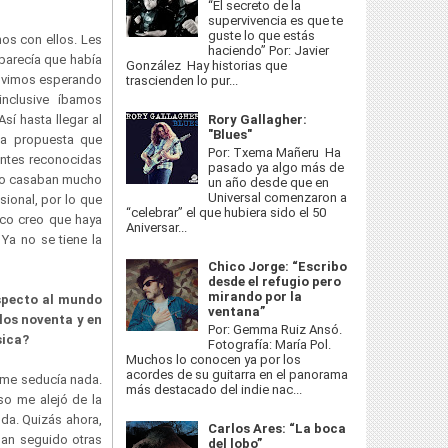
“El secreto de la
supervivencia es que te
guste lo que estás
os con ellos. Les
haciendo” Por: Javier
 parecía que había
González Hay historias que
tuvimos esperando
trascienden lo pur...
nclusive íbamos
í hasta llegar al
Rory Gallagher:
"Blues"
a propuesta que
Por: Txema Mañeru Ha
entes reconocidas
pasado ya algo más de
s no casaban mucho
un año desde que en
Universal comenzaron a
sional, por lo que
“celebrar” el que hubiera sido el 50
oco creo que haya
Aniversar...
Ya no se tiene la
Chico Jorge: “Escribo
desde el refugio pero
mirando por la
specto al mundo
ventana”
los noventa y en
Por: Gemma Ruiz Ansó.
sica?
Fotografía: María Pol.
Muchos lo conocen ya por los
acordes de su guitarra en el panorama
 me seducía nada.
más destacado del indie nac...
so me alejó de la
oda. Quizás ahora,
Carlos Ares: “La boca
an seguido otras
del lobo”