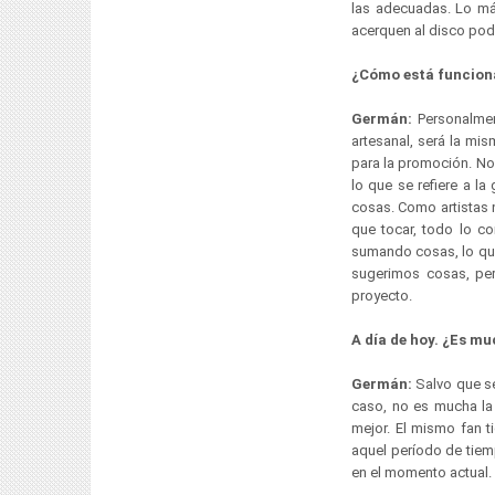
las adecuadas. Lo más
acerquen al disco pod
¿Cómo está funciona
Germán:
Personalmen
artesanal, será la mi
para la promoción. No
lo que se refiere a l
cosas. Como artistas 
que tocar, todo lo c
sumando cosas, lo que
sugerimos cosas, per
proyecto.
A día de hoy. ¿Es mu
Germán:
Salvo que se
caso, no es mucha la 
mejor. El mismo fan t
aquel período de tiem
en el momento actual