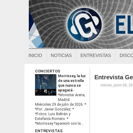
INICIO
NOTICIAS
ENTREVISTAS
DISC
CONCIERTOS
Morrissey, la luz
Entrevista G
de una estrella
viernes, junio 08, 2
que nunca se
apagará
-
*Movistar Arena,
Madrid.
Miércoles 29 de julio de 2026. *
*Por: Javier González. *
*Fotos: Luis Beltrán y
Estefanía Romero. *
*Morrissey *apareció con la...
ENTREVISTAS