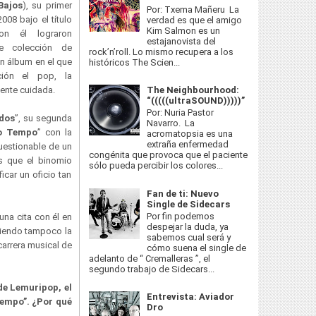
Bajos
), su primer
Por: Txema Mañeru La
2008 bajo el título
verdad es que el amigo
Kim Salmon es un
on él lograron
estajanovista del
te colección de
rock’n’roll. Lo mismo recupera a los
un álbum en el que
históricos The Scien...
ción el pop, la
The Neighbourhood:
lmente cuidada.
“(((((ultraSOUND)))))”
Por: Nuria Pastor
dos
”, su segunda
Navarro. La
o Tempo
” con la
acromatopsia es una
extraña enfermedad
uestionable de un
congénita que provoca que el paciente
as que el binomio
sólo pueda percibir los colores...
car un oficio tan
Fan de ti: Nuevo
Single de Sidecars
Por fin podemos
una cita con él en
despejar la duda, ya
diendo tampoco la
sabemos cual será y
carrera musical de
cómo suena el single de
adelanto de “ Cremalleras ”, el
segundo trabajo de Sidecars...
de Lemuripop, el
Entrevista: Aviador
Tempo”. ¿Por qué
Dro