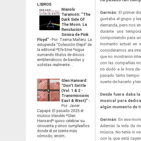
LIBROS
Manolo
Germán:
El primer di
Tarancón: “The
gustaba el grupo y la
Dark Side Of
The Moon. La
demanda, pero nos enc
Revolución
durante una tempor
Sónica de Pink
componiendo para un t
Floyd”
-
Por: Txema Mañeru. La
momento actual en e
estupenda “Colección Elepé” de
la editorial *Efe Eme *sigue
consideramos era inte
sumando títulos de discos
que no mostraron inte
emblemáticos de bandas y
con las compañías indi
solistas realmente ...
no dudó a la hora de
pasado tanto tiempo 
Glen Hansard:
suerte de hacerlo y te
“Don't Settle
(Vol. 1 & 2 -
Desde fuera daba l
Transmissions
musical para dedicar
East & West)”
-
Por: Javier
algún momento de tu
Capapé. El pasado 2025 el
músico irlandés *Glen
Germán:
En ese momen
Hansard* quiso celebrar su
Además la vida da mu
cincuenta y cinco cumpleaños
donde él se siente más
música. No tenía ni n
cómodo, encim...
con la que está caye