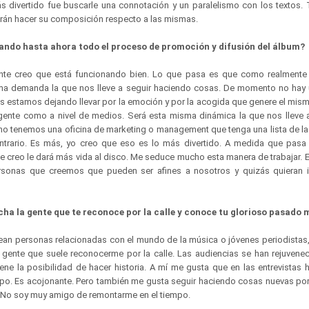
 divertido fue buscarle una connotación y un paralelismo con los textos.
rán hacer su composición respecto a las mismas.
ndo hasta ahora todo el proceso de promoción y difusión del álbum?
te creo que está funcionando bien. Lo que pasa es que como realmente
sma demanda la que nos lleve a seguir haciendo cosas. De momento no hay 
s estamos dejando llevar por la emoción y por la acogida que genere el mism
a gente como a nivel de medios. Será esta misma dinámica la que nos lleve 
no tenemos una oficina de marketing o management que tenga una lista de la
ontrario. Es más, yo creo que eso es lo más divertido. A medida que pas
 creo le dará más vida al disco. Me seduce mucho esta manera de trabajar.
sonas que creemos que pueden ser afines a nosotros y quizás quieran in
cha la gente que te reconoce por la calle y conoce tu glorioso pasado
an personas relacionadas con el mundo de la música o jóvenes periodistas
gente que suele reconocerme por la calle. Las audiencias se han rejuvene
iene la posibilidad de hacer historia. A mí me gusta que en las entrevistas 
po. Es acojonante. Pero también me gusta seguir haciendo cosas nuevas po
. No soy muy amigo de remontarme en el tiempo.