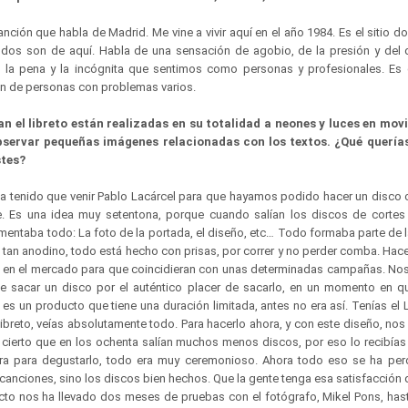
anción que habla de Madrid. Me vine a vivir aquí en el año 1984. Es el sitio 
odos son de aquí. Habla de una sensación de agobio, de la presión y del 
la pena y la incógnita que sentimos como personas y profesionales. Es
n de personas con problemas varios.
an el libreto están realizadas en su totalidad a neones y luces en mov
observar pequeñas imágenes relacionadas con los textos. ¿Qué quería
stes?
 tenido que venir Pablo Lacárcel para que hayamos podido hacer un disco c
. Es una idea muy setentona, porque cuando salían los discos de cortes
entaba todo: La foto de la portada, el diseño, etc… Todo formaba parte de l
an anodino, todo está hecho con prisas, por correr y no perder comba. Hac
s en el mercado para que coincidieran con unas determinadas campañas. N
e sacar un disco por el auténtico placer de sacarlo, en un momento en q
 es un producto que tiene una duración limitada, antes no era así. Tenías el
 libreto, veías absolutamente todo. Para hacerlo ahora, y con este diseño, nos
ierto que en los ochenta salían muchos menos discos, por eso lo recibías
a para degustarlo, todo era muy ceremonioso. Ahora todo eso se ha per
s canciones, sino los discos bien hechos. Que la gente tenga esa satisfacción 
cto nos ha llevado dos meses de pruebas con el fotógrafo, Mikel Pons, ha