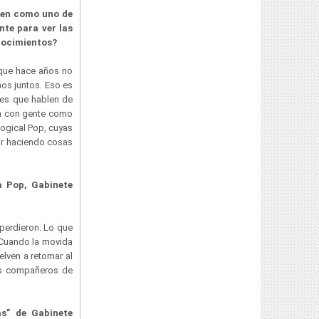
cen como uno de
te para ver las
onocimientos?
que hace años no
mos juntos. Eso es
es que hablen de
én con gente como
ogical Pop, cuyas
ir haciendo cosas
a Pop, Gabinete
perdieron. Lo que
. Cuando la movida
elven a retomar al
os compañeros de
s” de Gabinete