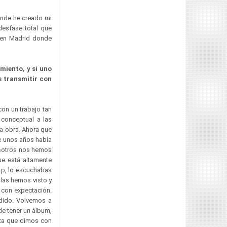
donde he creado mi
desfase total que
 en Madrid donde
imiento, y si uno
s transmitir con
on un trabajo tan
 conceptual a las
a obra. Ahora que
e unos años había
osotros nos hemos
ue está altamente
 Lp, lo escuchabas
 las hemos visto y
 con expectación.
dido. Volvemos a
de tener un álbum,
sta que dimos con