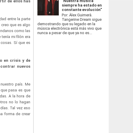
"Nuestra música
tir de ellos has
siempre ha estado en
constante evolución"
Por: Àlex Guimerà.
dad entre la parte
Tangerine Dream sigue
demostrando que su legado en la
y creo que es algo
música electrónica está más vivo que
mundanos como las
nunca a pesar de que ya no es...
tenía mi filón era
 cosas. Sí que es
 en crisis y de
ncontrar nuevos
nuestro país. Me
o que pasa es que
das. A la hora de
otros no lo hagan
 días. Tal vez eso
na forma de crear