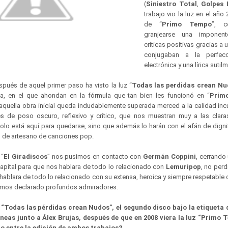
(
Siniestro Total
,
Golpes 
trabajo vio la luz en el año 
de “
Primo Tempo
”, c
granjearse una imponen
críticas positivas gracias a 
conjugaban a la perfec
electrónica y una lírica suti
pués de aquel primer paso ha visto la luz “
Todas las perdidas crean Nu
ica, en el que ahondan en la fórmula que tan bien les funcionó en “
Prim
 aquella obra inicial queda indudablemente superada merced a la calidad inc
s de poso oscuro, reflexivo y crítico, que nos muestran muy a las clar
lo está aquí para quedarse, sino que además lo harán con el afán de dignifi
 de artesano de canciones pop.
 “
El Giradiscos
” nos pusimos en contacto con
Germán Coppini
, cerrando 
 capital para que nos hablara de todo lo relacionado con
Lemuripop
, no per
hablara de todo lo relacionado con su extensa, heroica y siempre respetable 
hemos declarado profundos admiradores.
 “Todas las pérdidas crean Nudos”, el segundo disco bajo la etiqueta 
neas junto a Álex Brujas, después de que en 2008 viera la luz “Primo 
o entre la edición de ambos trabajos?