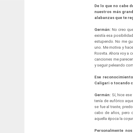
De lo que no cabe 
nuestros más grande
alabanzas que te re
Germán:
No creo que
existía esa posibilid
estupendo. No me gus
uno. Me motiva y hac
Rosvita. Ahora voy a 
canciones me parecen 
y seguir peleando com
Ese reconocimiento
Caligari o tocando 
Germán:
Sí, hice ese
tenía de eufórico aqu
se fue al traste, pred
cabo de años, pero c
aquella época la coyu
Personalmente nos