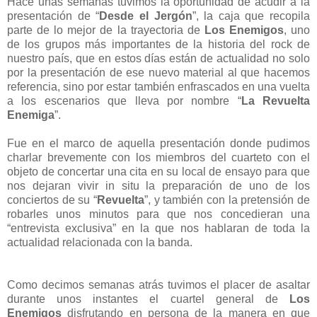
Hace unas semanas tuvimos la oportunidad de acudir a la
prese
ntación de “
Desde el Jergón
”, la caja que recopila
parte de lo mejor de la trayectoria de
Los Enemigos
, uno
de los grupos más importantes de la historia del rock de
nuestro país, que en estos días están de actualidad no solo
por la presentación de ese nuevo material al que hacemos
referencia, sino por estar también enfrascados en una vuelta
a los escenarios que lleva por nombre “
La Revuelta
Enemiga
”.
Fue en el marco de aquella presentación donde pudimos
charlar brevemente con los miembros del cuarteto con el
objeto de concertar una cita en su local de ensayo para que
nos dejaran vivir in situ la preparación de uno de los
conciertos de su “
Revuelta
”, y también con la pretensión de
robarles unos minutos para que nos concedieran una
“entrevista exclusiva” en la que nos hablaran de toda la
actualidad relacionada con la banda.
Como decimos semanas atrás tuvimos el placer de asaltar
durante unos instantes el cuartel general de
Los
Enemigos
disfrutando en persona de la manera en que