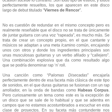
ocasión sucede lo contrario. Son todo tipo de estilos, y todos
perfectamente resueltos, los que aparecen en este disco
largo de debut titulado “
Viernes de Rencor
”.
No es cuestión de redundar en el mismo concepto pero es
realmente reseñable que el disco no se trata de únicamente
de juntar guitarra con una voz “rapeada”, es mucho más. Se
trata de crear un concepto propio, en el que cantante y
músicos se adaptan a una meta /camino común, encajando
unos con otros y donde los ingredientes principales son
unas musculosas guitarras y un verbo afilado y “callejero”.
Una combinación explosiva que da como resultado algo
que se podría denominar rap ‘n’ roll.
Una canción como “
Palomas Disecadas
” encajaría
perfectamente dentro de esa faceta más clásica de este tipo
de sonidos, en el que duras guitarras se fusionan con un rap
arrollador, en la onda de bandas como
Habeas Corpus
.
Pero curiosamente un tema como este es la excepción de
un disco que se sale de lo habitual y que se adentra en
campos que no estamos acostumbrados a escuchar en esta
clase de proyectos. En su faceta más contundente nos