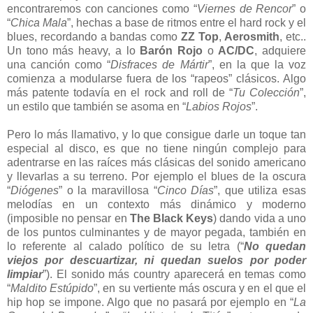
encontraremos con canciones como “
Viernes de Rencor
” o
“
Chica Mala
”, hechas a base de ritmos entre el hard rock y el
blues, recordando a bandas como
ZZ Top
,
Aerosmith
, etc..
Un tono más heavy, a lo
Barón Rojo
o
AC/DC
, adquiere
una canción como “
Disfraces de Mártir
”, en la que la voz
comienza a modularse fuera de los “rapeos” clásicos. Algo
más patente todavía en el rock and roll de “
Tu Colección
”,
un estilo que también se asoma en “
Labios Rojos
”.
Pero lo más llamativo, y lo que consigue darle un toque tan
especial al disco, es que no tiene ningún complejo para
adentrarse en las raíces más clásicas del sonido americano
y llevarlas a su terreno. Por ejemplo el blues de la oscura
“
Diógenes
” o la maravillosa “
Cinco Días
”, que utiliza esas
melodías en un contexto más dinámico y moderno
(imposible no pensar en
The Black Keys
) dando vida a uno
de los puntos culminantes y de mayor pegada, también en
lo referente al calado político de su letra (“
No quedan
viejos por descuartizar, ni quedan suelos por poder
limpiar
”). El sonido más country aparecerá en temas como
“
Maldito Estúpido
”, en su vertiente más oscura y en el que el
hip hop se impone. Algo que no pasará por ejemplo en “
La