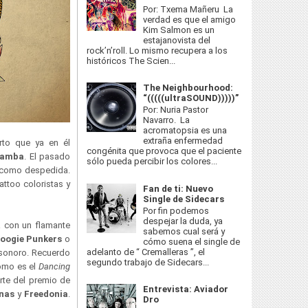
Por: Txema Mañeru La
verdad es que el amigo
Kim Salmon es un
estajanovista del
rock’n’roll. Lo mismo recupera a los
históricos The Scien...
The Neighbourhood:
“(((((ultraSOUND)))))”
Por: Nuria Pastor
Navarro. La
acromatopsia es una
extraña enfermedad
erto que ya en él
congénita que provoca que el paciente
amba
. El pasado
sólo pueda percibir los colores...
lo como despedida.
attoo coloristas y
Fan de ti: Nuevo
Single de Sidecars
Por fin podemos
despejar la duda, ya
a con un flamante
sabemos cual será y
oogie Punkers
o
cómo suena el single de
adelanto de “ Cremalleras ”, el
 sonoro. Recuerdo
segundo trabajo de Sidecars...
como es el
Dancing
rte del premio de
Entrevista: Aviador
nas
y
Freedonia
.
Dro