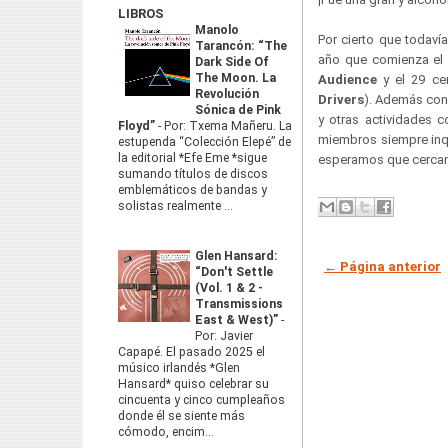
LIBROS
Manolo
Por cierto que todaví
Tarancón: “The
año que comienza el
Dark Side Of
The Moon. La
Audience
y el 29 ce
Revolución
Drivers
). Además con
Sónica de Pink
y otras actividades 
Floyd”
-
Por: Txema Mañeru. La
miembros siempre in
estupenda “Colección Elepé” de
la editorial *Efe Eme *sigue
esperamos que cerca
sumando títulos de discos
emblemáticos de bandas y
solistas realmente ...
Glen Hansard:
← Página anterior
“Don't Settle
(Vol. 1 & 2 -
Transmissions
East & West)”
-
Por: Javier
Capapé. El pasado 2025 el
músico irlandés *Glen
Hansard* quiso celebrar su
cincuenta y cinco cumpleaños
donde él se siente más
cómodo, encim...