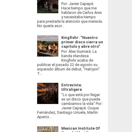
Por: Javier Capapé.
Hace tiempo que me
hablaron de Carlos Ares
y necesitaba tiempo
para prestarle la atención que merecía.
No quería escr...
Kingfishr: “Nuestro
primer disco cierra un
capítulo y abre otro”
Por: Àlex Guimerà. La
banda irlandesa
Kingfishr acaba de
publicar el pasado 22 de agosto su
esperado álbum de debut, "Halcyon".
T...
Entrevista:
Ultraligera
"Lo que está por llegar
es un disco que puede
cambiarnos la vida” Por:
Javier Capapé. Coque
Fernández, Santiago Urruela, Martín
Aparici...
Mexican Institute Of