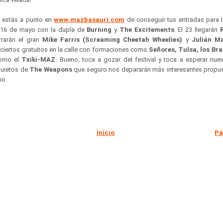
a estás a punto en
www.mazbasauri.com
de conseguir tus entradas para l
 16 de mayo con la dupla de
Burning
y
The Excitements
. El 23 llegarán
rrarán el gran
Mike Farris (Screaming Cheetah Wheelies)
y
Julián M
ciertos gratuitos en la calle con formaciones como
Señores, Tulsa, los Bra
como el
Txiki-MAZ
. Bueno, toca a gozar del festival y toca a esperar nu
quietos de
The Weapons
que seguro nos depararán más interesantes propue
no.
Inicio
Pá