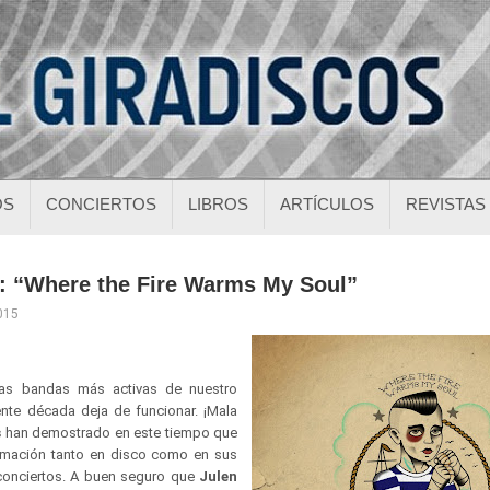
OS
CONCIERTOS
LIBROS
ARTÍCULOS
REVISTAS
 “Where the Fire Warms My Soul”
015
as bandas más activas de nuestro
nte década deja de funcionar. ¡Mala
s
han demostrado en este tiempo que
ormación tanto en disco como en sus
 conciertos. A buen seguro que
Julen