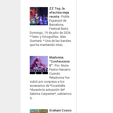
ZZ Top, la
efectiva vieja
receta
-
Poble
Espanyol de
Barcelona,
Festival Barts.
Domingo, 19 de julio de 2026.
*Texto y fotografías: Àlex
Guimerà. * Una de las bandas
que ha mantenido intac...
Madonna:
“Confessions
II”
-
Por: Nuria
Pastor Navarro
Cuando
*Madonna *se
subió por sorpresa a los
escenarios de *Coachella
*durante la actuación de*
Sabrina Carpenter*, sabíamos
q...
Graham Coxon: