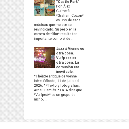
“Castle Park”
-
Por: Àlex
Guimerà.
*Graham Coxon*
es uno de esos
músicos que merece ser
reivindicado. Su peso en la
carrera de *Blur* resulta tan
importante como el de ...
Jazz à Vienne es
otra cosa.
Vulfpeck es
otra cosa. La
comunión era
inevitable.
-
*Théâtre antique de Vienne,
Isère. Sábado, 11 de julio del
2026. * *Texto y fotografías:
Arnau Pamiès. * La IA dice que
*Vulfpeck* es un grupo de
nicho, ...