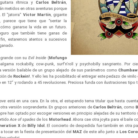
guitarra rítmica y
Carlos Beltrán
,
irán metidos en otras aventuras porque
. El "jatorra"
Víctor Martín
, gigante
 parece que tiene que “sentar la
cómo ganarse la vida en un futuro.
guro que también tiene ganas de
 fin, estaremos atentos a sucesivos
 ganado.
 grande con su
Evil Inside
(
Mofungo
lgama rockabilly, cow-punk, surf’n’roll y psychobilly sangriento. Por ci
a versión bailable de un grupo alejado de sus parámetros como
Chumbaw
ción de
Rockein!
. Y ello les ha posibilitado el entregar este pedazo de vini
o en 12” y rodando a 45 revoluciones. Preciosa funda con ilustraciones tipo t
ove
está en una cara. En la otra, el estupendo tema titular que hasta cuent
, otra versión sorprendente. En grupos anteriores de
Carlos Beltrán
, como
B
pre han optado por escoger versiones en principio alejadas de su territorio
ertido
Ace of spades
de los
Motorhead
. Ahora cae otra joyita para el baile 
neration X
de
Billy Idol
. El concierto de despedida fue también en otra pa
 a tocar en la fiesta de presentación del
MAZ
de este año junto a
Los Coro
lica velada!