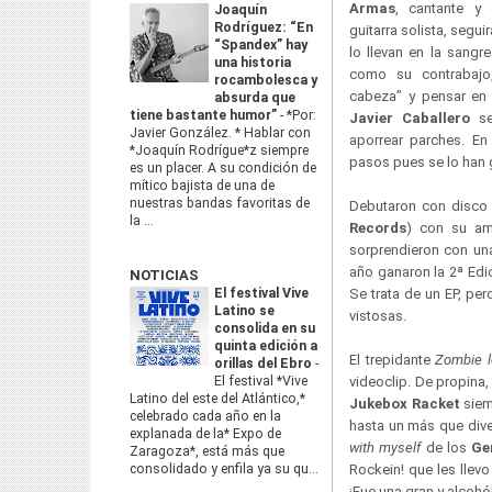
Armas
, cantante y 
Joaquín
Rodríguez: “En
guitarra solista, segu
“Spandex” hay
lo llevan en la sangre
una historia
como su contrabajo,
rocambolesca y
cabeza” y pensar en 
absurda que
tiene bastante humor”
-
*Por:
Javier Caballero
se
Javier González. * Hablar con
aporrear parches. En
*Joaquín Rodrígue*z siempre
pasos pues se lo han
es un placer. A su condición de
mítico bajista de una de
nuestras bandas favoritas de
Debutaron con disco
la ...
Records
) con su ama
sorprendieron con un
año ganaron la 2ª Edi
NOTICIAS
El festival Vive
Se trata de un EP, per
Latino se
vistosas.
consolida en su
quinta edición a
El trepidante
Zombie l
orillas del Ebro
-
El festival *Vive
videoclip. De propina
Latino del este del Atlántico,*
Jukebox Racket
siem
celebrado cada año en la
hasta un más que div
explanada de la* Expo de
with myself
de los
Ge
Zaragoza*, está más que
consolidado y enfila ya su qu...
Rockein! que les llevo
¡Fue una gran y alcohó