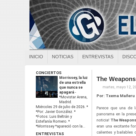
INICIO
NOTICIAS
ENTREVISTAS
DISC
CONCIERTOS
Morrissey, la luz
The Weapons:
de una estrella
martes, mayo 12, 2
que nunca se
apagará
-
Por: Txema Mañeru
*Movistar Arena,
Madrid.
Miércoles 29 de julio de 2026. *
Parece que una de l
*Por: Javier González. *
panorama en la prese
*Fotos: Luis Beltrán y
noticia!
The Weapon
Estefanía Romero. *
eran una excitante f
*Morrissey *apareció con la...
calientes y bailables
ENTREVISTAS