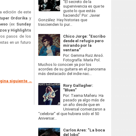
“El secreto de la
supervivencia es que te
guste lo que estás
a edición de este
haciendo” Por: Javier
Ruper Ordorika
y
González Hay historias que
aeso
(ex
Sunday
trascienden lo pur...
zos y Highlights
evos pasos de los
Chico Jorge: “Escribo
desde el refugio pero
stas en un futuro
mirando por la
ventana”
Por: Gemma Ruiz Ansó.
Fotografía: María Pol.
Muchos lo conocen ya por los
acordes de su guitarra en el panorama
más destacado del indie nac...
gina siguiente →
Rory Gallagher:
"Blues"
Por: Txema Mañeru Ha
pasado ya algo más de
un año desde que en
Universal comenzaron a
“celebrar” el que hubiera sido el 50
Aniversar...
Carlos Ares: “La boca
del lobo”