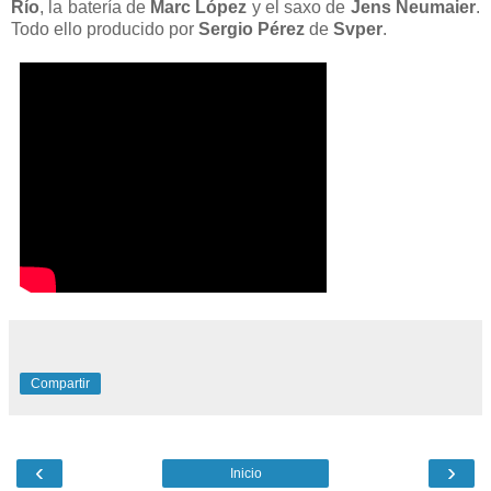
Río
, la batería de
Marc López
y el saxo de
Jens Neumaier
.
Todo ello producido por
Sergio Pérez
de
Svper
.
Compartir
‹
›
Inicio