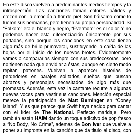
En este disco vuelven a predominar los medios tiempos y la
introspección. Las canciones toman colores pálidos y
crecen con la emoción a flor de piel. Son bálsamo como lo
fueron sus hermanas, pero tienen su propia personalidad. Si
“Folkore” era el blanco y negro, “Evermore” es el color. Y no
podemos hacer esta diferenciación únicamente por sus
portadas, sino porque las canciones en este caso tienen
algo más de brillo primaveral, sustituyendo la caída de las
hojas por el inicio de los nuevos brotes. Evidentemente
vamos a compararlas siempre con sus predecesoras, pero
no tienen nada que envidiar a éstas, aunque en cierto modo
repitan patrones. Vuelven a aparecer historias de
perdedores en parajes solitarios, sueños que buscan
abrazos y personajes necesitados de algo más que
promesas. Además, esta vez la cantante recurre a algunas
nuevas voces para vestir sus canciones. Mención especial
merece la participación de
Matt Berninger
en “Coney
Island”. Y es que parece que Swift haya nacido para cantar
con el líder de
The National.
Perfecto maridaje. Pero
también están
HAIM
dando un toque adictivo de pop fresco
a “No Body, No Crime”, además de
Bon Iver
que vuelve a
poner su impronta en la canción que da título al disco, con