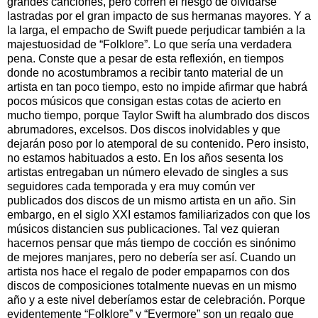
grandes canciones, pero corren el riesgo de olvidarse
lastradas por el gran impacto de sus hermanas mayores. Y a
la larga, el empacho de Swift puede perjudicar también a la
majestuosidad de “Folklore”. Lo que sería una verdadera
pena. Conste que a pesar de esta reflexión, en tiempos
donde no acostumbramos a recibir tanto material de un
artista en tan poco tiempo, esto no impide afirmar que habrá
pocos músicos que consigan estas cotas de acierto en
mucho tiempo, porque Taylor Swift ha alumbrado dos discos
abrumadores, excelsos. Dos discos inolvidables y que
dejarán poso por lo atemporal de su contenido. Pero insisto,
no estamos habituados a esto. En los años sesenta los
artistas entregaban un número elevado de singles a sus
seguidores cada temporada y era muy común ver
publicados dos discos de un mismo artista en un año. Sin
embargo, en el siglo XXI estamos familiarizados con que los
músicos distancien sus publicaciones. Tal vez quieran
hacernos pensar que más tiempo de cocción es sinónimo
de mejores manjares, pero no debería ser así. Cuando un
artista nos hace el regalo de poder empaparnos con dos
discos de composiciones totalmente nuevas en un mismo
año y a este nivel deberíamos estar de celebración. Porque
evidentemente “Folklore” y “Evermore” son un regalo que