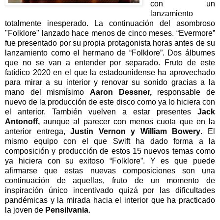
con un
lanzamiento
totalmente inesperado. La continuación del asombroso
"Folklore" lanzado hace menos de cinco meses. “Evermore”
fue presentado por su propia protagonista horas antes de su
lanzamiento como el hermano de “Folklore”. Dos álbumes
que no se van a entender por separado. Fruto de este
fatídico 2020 en el que la estadounidense ha aprovechado
para mirar a su interior y renovar su sonido gracias a la
mano del mismísimo
Aaron Dessner,
responsable de
nuevo de la producción de este disco como ya lo hiciera con
el anterior. También vuelven a estar presentes
Jack
Antonoff,
aunque al parecer con menos cuota que en la
anterior entrega,
Justin Vernon y William Bowery
. El
mismo equipo con el que Swift ha dado forma a la
composición y producción de estos 15 nuevos temas como
ya hiciera con su exitoso “Folklore”. Y es que puede
afirmarse que estas nuevas composiciones son una
continuación de aquellas, fruto de un momento de
inspiración único incentivado quizá por las dificultades
pandémicas y la mirada hacia el interior que ha practicado
la joven de
Pensilvania
.