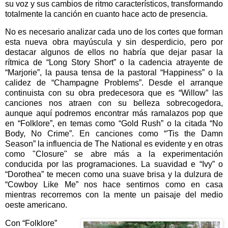
su voz y sus cambios de ritmo característicos, transformando
totalmente la canción en cuanto hace acto de presencia.
No es necesario analizar cada uno de los cortes que forman
esta nueva obra mayúscula y sin desperdicio, pero por
destacar algunos de ellos no habría que dejar pasar la
rítmica de “Long Story Short” o la cadencia atrayente de
“Marjorie”, la pausa tensa de la pastoral “Happiness” o la
calidez de “Champagne Problems”. Desde el arranque
continuista con su obra predecesora que es “Willow” las
canciones nos atraen con su belleza sobrecogedora,
aunque aquí podremos encontrar más ramalazos pop que
en “Folklore”, en temas como “Gold Rush” o la citada “No
Body, No Crime”. En canciones como “'Tis the Damn
Season” la influencia de The National es evidente y en otras
como "Closure" se abre más a la experimentación
conducida por las programaciones. La suavidad e “Ivy” o
“Dorothea” te mecen como una suave brisa y la dulzura de
“Cowboy Like Me” nos hace sentirnos como en casa
mientras recorremos con la mente un paisaje del medio
oeste americano.
Con “Folklore”