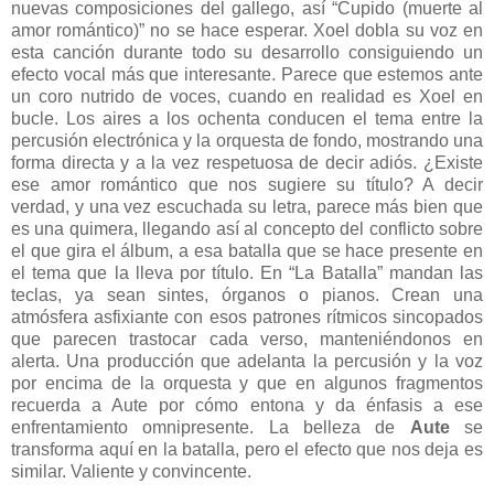
nuevas composiciones del gallego, así “Cupido (muerte al
amor romántico)” no se hace esperar. Xoel dobla su voz en
esta canción durante todo su desarrollo consiguiendo un
efecto vocal más que interesante. Parece que estemos ante
un coro nutrido de voces, cuando en realidad es Xoel en
bucle. Los aires a los ochenta conducen el tema entre la
percusión electrónica y la orquesta de fondo, mostrando una
forma directa y a la vez respetuosa de decir adiós. ¿Existe
ese amor romántico que nos sugiere su título? A decir
verdad, y una vez escuchada su letra, parece más bien que
es una quimera, llegando así al concepto del conflicto sobre
el que gira el álbum, a esa batalla que se hace presente en
el tema que la lleva por título. En “La Batalla” mandan las
teclas, ya sean sintes, órganos o pianos. Crean una
atmósfera asfixiante con esos patrones rítmicos sincopados
que parecen trastocar cada verso, manteniéndonos en
alerta. Una producción que adelanta la percusión y la voz
por encima de la orquesta y que en algunos fragmentos
recuerda a Aute por cómo entona y da énfasis a ese
enfrentamiento omnipresente. La belleza de
Aute
se
transforma aquí en la batalla, pero el efecto que nos deja es
similar. Valiente y convincente.