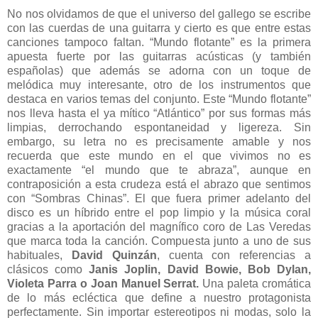
No nos olvidamos de que el universo del gallego se escribe
con las cuerdas de una guitarra y cierto es que entre estas
canciones tampoco faltan. “Mundo flotante” es la primera
apuesta fuerte por las guitarras acústicas (y también
españolas) que además se adorna con un toque de
melódica muy interesante, otro de los instrumentos que
destaca en varios temas del conjunto. Este “Mundo flotante”
nos lleva hasta el ya mítico “Atlántico” por sus formas más
limpias, derrochando espontaneidad y ligereza. Sin
embargo, su letra no es precisamente amable y nos
recuerda que este mundo en el que vivimos no es
exactamente “el mundo que te abraza”, aunque en
contraposición a esta crudeza está el abrazo que sentimos
con “Sombras Chinas”. El que fuera primer adelanto del
disco es un híbrido entre el pop limpio y la música coral
gracias a la aportación del magnífico coro de Las Veredas
que marca toda la canción. Compuesta junto a uno de sus
habituales,
David Quinzán
, cuenta con referencias a
clásicos como
Janis Joplin, David Bowie, Bob Dylan,
Violeta Parra o Joan Manuel Serrat.
Una paleta cromática
de lo más ecléctica que define a nuestro protagonista
perfectamente. Sin importar estereotipos ni modas, solo la