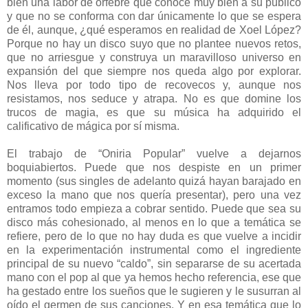
bien una labor de orfebre que conoce muy bien a su público
y que no se conforma con dar únicamente lo que se espera
de él, aunque, ¿qué esperamos en realidad de Xoel López?
Porque no hay un disco suyo que no plantee nuevos retos,
que no arriesgue y construya un maravilloso universo en
expansión del que siempre nos queda algo por explorar.
Nos lleva por todo tipo de recovecos y, aunque nos
resistamos, nos seduce y atrapa. No es que domine los
trucos de magia, es que su música ha adquirido el
calificativo de mágica por sí misma.
El trabajo de “Oniria Popular” vuelve a dejarnos
boquiabiertos. Puede que nos despiste en un primer
momento (sus singles de adelanto quizá hayan barajado en
exceso la mano que nos quería presentar), pero una vez
entramos todo empieza a cobrar sentido. Puede que sea su
disco más cohesionado, al menos en lo que a temática se
refiere, pero de lo que no hay duda es que vuelve a incidir
en la experimentación instrumental como el ingrediente
principal de su nuevo “caldo”, sin separarse de su acertada
mano con el pop al que ya hemos hecho referencia, ese que
ha gestado entre los sueños que le sugieren y le susurran al
oído el germen de sus canciones. Y en esa temática que lo