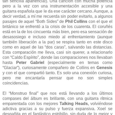
tan sencilla apariencia!). Una canción con mucha potencia
pero a la vez con una instrumentación accesible y una
guitarra española que le da ese carácter cercano. Aunque, a
decir verdad, a mí me recuerda sin poder evitarlo, a algunos
pasajes de aquel “Both Sides” de
Phil Collins
con el que el
británico se enfrentó a la crisis de los cuarenta. El coruñés
está en la de los cincuenta más bien, pero esa sensación de
desasosiego e incluso miedo al enfrentamiento (aunque
también liberación a la par) se respira tanto en este disco
como en aquel de las “dos caras”, salvando las distancias.
Esta comparación me lleva, casi sin querer, a relacionarlo
con “Caldo Espírito”, donde las comparaciones nos llevaban
hasta
Peter Gabriel
(especialmente en temas como
“Glaciar”), curiosamente compañero de Collins en
Genesis
y con el que compartió tanto. Es solo una conexión curiosa,
pero me encantaría pensar que no son simples
coincidencias.
El “Monstruo final” que nos está llevando a los últimos
compases del álbum es brillante, con una guitarra rítmica
emparentada con los mejores
Talking Heads,
volviéndose
adictiva gracias a su pulso y fuerza expansiva. Xoel se
desgañita en el fantástico estribillo, sin duda de lo mejor y