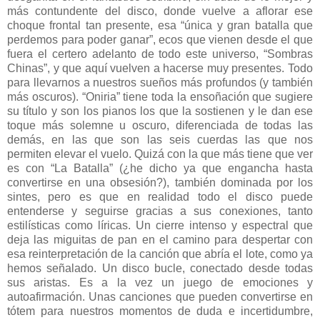
más contundente del disco, donde vuelve a aflorar ese
choque frontal tan presente, esa “única y gran batalla que
perdemos para poder ganar”, ecos que vienen desde el que
fuera el certero adelanto de todo este universo, “Sombras
Chinas”, y que aquí vuelven a hacerse muy presentes. Todo
para llevarnos a nuestros sueños más profundos (y también
más oscuros). “Oniria” tiene toda la ensoñación que sugiere
su título y son los pianos los que la sostienen y le dan ese
toque más solemne u oscuro, diferenciada de todas las
demás, en las que son las seis cuerdas las que nos
permiten elevar el vuelo. Quizá con la que más tiene que ver
es con “La Batalla” (¿he dicho ya que engancha hasta
convertirse en una obsesión?), también dominada por los
sintes, pero es que en realidad todo el disco puede
entenderse y seguirse gracias a sus conexiones, tanto
estilísticas como líricas. Un cierre intenso y espectral que
deja las miguitas de pan en el camino para despertar con
esa reinterpretación de la canción que abría el lote, como ya
hemos señalado. Un disco bucle, conectado desde todas
sus aristas. Es a la vez un juego de emociones y
autoafirmación. Unas canciones que pueden convertirse en
tótem para nuestros momentos de duda e incertidumbre,