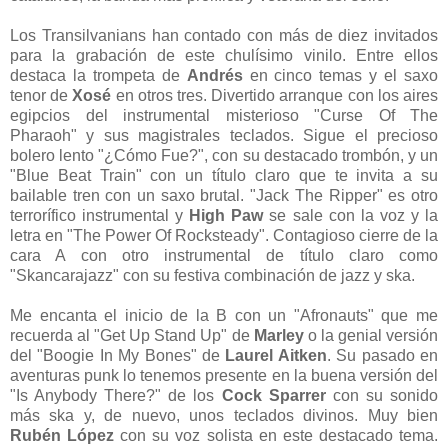
Los Transilvanians han contado con más de diez invitados
para la grabación de este chulísimo vinilo. Entre ellos
destaca la trompeta de
Andrés
en cinco temas y el saxo
tenor de
Xosé
en otros tres. Divertido arranque con los aires
egipcios del instrumental misterioso "Curse Of The
Pharaoh" y sus magistrales teclados. Sigue el precioso
bolero lento "¿Cómo Fue?", con su destacado trombón, y un
"Blue Beat Train" con un título claro que te invita a su
bailable tren con un saxo brutal. "Jack The Ripper" es otro
terrorífico instrumental y
High Paw
se sale con la voz y la
letra en "The Power Of Rocksteady". Contagioso cierre de la
cara A con otro instrumental de título claro como
"Skancarajazz" con su festiva combinación de jazz y ska.
Me encanta el inicio de la B con un "Afronauts" que me
recuerda al "Get Up Stand Up" de
Marley
o la genial versión
del "Boogie In My Bones" de
Laurel Aitken
. Su pasado en
aventuras punk lo tenemos presente en la buena versión del
"Is Anybody There?" de los
Cock Sparrer
con su sonido
más ska y, de nuevo, unos teclados divinos. Muy bien
Rubén López
con su voz solista en este destacado tema.