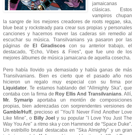
jamaicanas
clásicas. Estos
vampiros chupan
la sangre de los mejores creadores de roots reggae, ska,
blue beat y rocksteady para crear sus propias y personales
canciones y hacernos mover las caderas sin remedio al
escuchar su música. Transilvanians ya pasaron por las
páginas de
El Giradiscos
con su anterior trabajo, el
destacado, “Echo, Vibes & Fires”, que fue uno de los
mejores álbumes de música jamaicana de aquella cosecha.
Pero había llovido ya demasiado y había ganas de más
Transilvanians. Bien es cierto que el pasado año nos
hicieron un regalo muy especial con su firma por
Liquidator
. Te estamos hablando del “Allmighty Ska”, que
contaba con la firma de
Roy Ellis And Transilvanians
. Allí,
Mr. Symarip
aportaba un montón de composiciones
propias, bien aderezadas con sorprendentes versiones de
Gamble/Huff
, precioso el "You’ll Never Find Another Love
Like Mine", o
Billy Joel
y su popular "I Love You Just The
Way You Are" a ritmo ska y con Hammond de “Space Duke”.
Un estribillo brutal destacaba en "Ska Almighty" y un gran