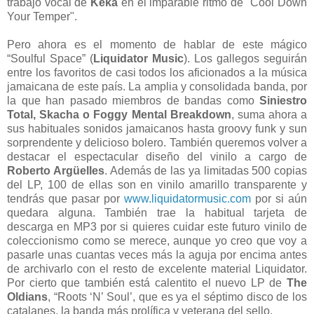
trabajo vocal de
Keka
en el imparable ritmo de "Cool Down
Your Temper".
Pero ahora es el momento de hablar de este mágico
“Soulful Space” (
Liquidator Music
). Los gallegos seguirán
entre los favoritos de casi todos los aficionados a la música
jamaicana de este país. La amplia y consolidada banda, por
la que han pasado miembros de bandas como
Siniestro
Total, Skacha o Foggy Mental Breakdown
, suma ahora a
sus habituales sonidos jamaicanos hasta groovy funk y sun
sorprendente y delicioso bolero. También queremos volver a
destacar el espectacular diseño del vinilo a cargo de
Roberto Argüelles
. Además de las ya limitadas 500 copias
del LP, 100 de ellas son en vinilo amarillo transparente y
tendrás que pasar por
www.liquidatormusic.com
por si aún
quedara alguna. También trae la habitual tarjeta de
descarga en MP3 por si quieres cuidar este futuro vinilo de
coleccionismo como se merece, aunque yo creo que voy a
pasarle unas cuantas veces más la aguja por encima antes
de archivarlo con el resto de excelente material Liquidator.
Por cierto que también está calentito el nuevo LP de
The
Oldians
, “Roots ‘N’ Soul’, que es ya el séptimo disco de los
catalanes, la banda más prolífica y veterana del sello.