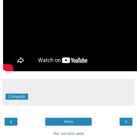
Compartir
‹
›
Inicio
Ver versión web