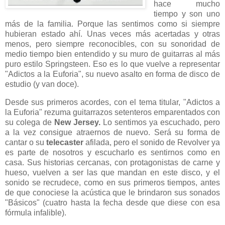
hace mucho
tiempo y son uno
más de la familia. Porque las sentimos como si siempre
hubieran estado ahí. Unas veces más acertadas y otras
menos, pero siempre reconocibles, con su sonoridad de
medio tiempo bien entendido y su muro de guitarras al más
puro estilo Springsteen. Eso es lo que vuelve a representar
"Adictos a la Euforia", su nuevo asalto en forma de disco de
estudio (y van doce).
Desde sus primeros acordes, con el tema titular, "Adictos a
la Euforia" rezuma guitarrazos setenteros emparentados con
su colega de
New Jersey.
Lo sentimos ya escuchado, pero
a la vez consigue atraernos de nuevo. Será su forma de
cantar o su
telecaster
afilada, pero el sonido de Revolver ya
es parte de nosotros y escucharlo es sentirnos como en
casa. Sus historias cercanas, con protagonistas de carne y
hueso, vuelven a ser las que mandan en este disco, y el
sonido se recrudece, como en sus primeros tiempos, antes
de que conociese la acústica que le brindaron sus sonados
"Básicos" (cuatro hasta la fecha desde que diese con esa
fórmula infalible).