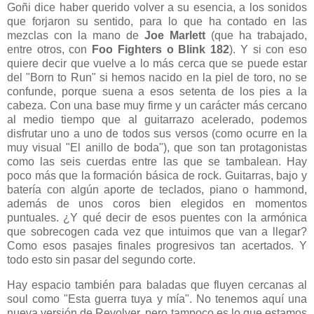
Goñi dice haber querido volver a su esencia, a los sonidos
que forjaron su sentido, para lo que ha contado en las
mezclas con la mano de
Joe Marlett
(que ha trabajado,
entre otros, con
Foo Fighters o Blink 182
). Y si con eso
quiere decir que vuelve a lo más cerca que se puede estar
del "Born to Run" si hemos nacido en la piel de toro, no se
confunde, porque suena a esos setenta de los pies a la
cabeza. Con una base muy firme y un carácter más cercano
al medio tiempo que al guitarrazo acelerado, podemos
disfrutar uno a uno de todos sus versos (como ocurre en la
muy visual "El anillo de boda"), que son tan protagonistas
como las seis cuerdas entre las que se tambalean. Hay
poco más que la formación básica de rock. Guitarras, bajo y
batería con algún aporte de teclados, piano o hammond,
además de unos coros bien elegidos en momentos
puntuales. ¿Y qué decir de esos puentes con la armónica
que sobrecogen cada vez que intuimos que van a llegar?
Como esos pasajes finales progresivos tan acertados. Y
todo esto sin pasar del segundo corte.
Hay espacio también para baladas que fluyen cercanas al
soul como "Esta guerra tuya y mía". No tenemos aquí una
nueva versión de Revolver, pero tampoco es lo que estamos