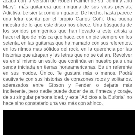
acaba con la versión de Robert Palmer de su "Johnny and
Mary", más guitarrera que ninguna de sus vidas previas.
Adictiva. Le sienta como un guante. De hecho, hasta parece
una letra escrita por el propio Carlos Goñi. Una buena
muestra de lo que este disco nos ofrece. Una búsqueda de
los sonidos primigenios que han llevado a este artista a
hacer el tipo de música que hace, con un pie siempre en los
setenta, en las guitarras que ha mamado con sus referentes,
en los ritmos más sólidos del rock, en la querencia por las
historias que atrapan y las letras que no se callan. Revolver
es en sí mismo un estilo que continúa en nuestro país una
senda iniciada en tierras norteamericanas. Es un referente
en sus modos. Único. Te gustará más o menos. Podrá
cautivarte con sus historias de corazones rotos y solitarios,
aderezados entre Gibson y Fender, o dejarte más
indiferente, pero nadie puede dudar de su firmeza y coraje,
de su singular personalidad, y este "Adictos a la Euforia" no
hace sino constatarlo una vez más con ahínco.