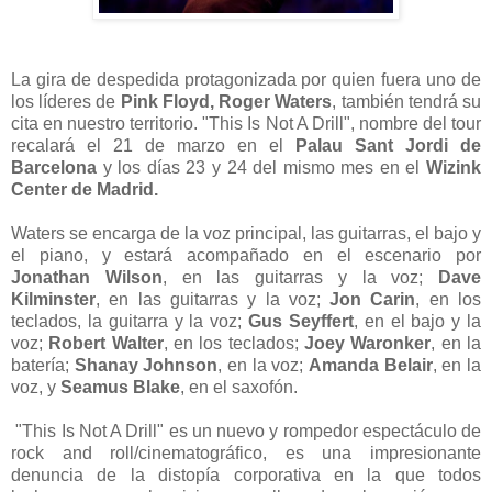
La gira de despedida protagonizada por quien fuera uno de
los líderes de
Pink Floyd, Roger Waters
, también tendrá su
cita en nuestro territorio. "This Is Not A Drill", nombre del tour
recalará el 21 de marzo en el
Palau Sant Jordi de
Barcelona
y los días 23 y 24 del mismo mes en el
Wizink
Center de Madrid.
Waters se encarga de la voz principal, las guitarras, el bajo y
el piano, y estará acompañado en el escenario por
Jonathan Wilson
, en las guitarras y la voz;
Dave
Kilminster
, en las guitarras y la voz;
Jon Carin
, en los
teclados, la guitarra y la voz;
Gus Seyffert
, en el bajo y la
voz;
Robert Walter
, en los teclados;
Joey Waronker
, en la
batería;
Shanay Johnson
, en la voz;
Amanda Belair
, en la
voz, y
Seamus Blake
, en el saxofón.
"This Is Not A Drill" es un nuevo y rompedor espectáculo de
rock and roll/cinematográfico, es una impresionante
denuncia de la distopía corporativa en la que todos