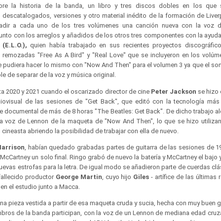
bre la historia de la banda, un libro y tres discos dobles en los que
 descatalogados, versiones y otro material inédito de la formación de Liver
dir a cada uno de los tres volúmenes una canción nueva con la voz 
unto con los arreglos y añadidos de los otros tres componentes con la ayuda
 (E.L.O.),
quien había trabajado en sus recientes proyectos discográficos
 remozadas "Free As A Bird" y "Real Love" que se incluyeron en los volúm
se pudiera hacer lo mismo con "Now And Then" para el volumen 3 ya que el so
e de separar de la voz y música original.
ta 2020 y 2021 cuando el oscarizado director de cine
Peter Jackson
se hizo 
diovisual de las sesiones de "Get Back", que editó con la tecnología m
le documental de más de 8 horas "The Beatles: Get Back". De dicho trabajo al
 la voz de Lennon de la maqueta de "Now And Then", lo que se hizo utilizand
el cineasta abriendo la posibilidad de trabajar con ella de nuevo.
Harrison
, habían quedado grabadas partes de guitarra de las sesiones de 19
cCartney un solo final. Ringo grabó de nuevo la batería y McCartney el bajo 
vas estrofas para la letra. De igual modo se añadieron parte de cuerdas clás
fallecido productor
George Martin
, cuyo hijo
Giles
- artífice de las últimas
 en el estudio junto a Macca.
 una pieza vestida a partir de esa maqueta cruda y sucia, hecha con muy buen g
mbros de la banda participan, con la voz de un Lennon de mediana edad cruz