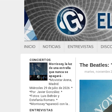
INICIO
NOTICIAS
ENTREVISTAS
DISC
CONCIERTOS
Morrissey, la luz
The Beatles:
de una estrella
martes, noviembre 
que nunca se
apagará
-
*Movistar Arena,
Madrid.
Miércoles 29 de julio de 2026. *
*Por: Javier González. *
*Fotos: Luis Beltrán y
Estefanía Romero. *
*Morrissey *apareció con la...
ENTREVISTAS