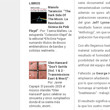
serie documental so
LIBROS
Manolo
remasterizaban cortes
Tarancón: “The
además se quiso aña
Dark Side Of
grabaciones caseras j
The Moon. La
del gran
Jeff Lynne
Revolución
Sónica de Pink
resultado fueron unas
Floyd”
-
Por: Txema Mañeru. La
"Anthology", sin que 
estupenda “Colección Elepé” de
grabación fue imposibl
la editorial *Efe Eme *sigue
sumando títulos de discos
Con ello llegamos has
emblemáticos de bandas y
material sobrante au
solistas realmente ...
resultado el formidab
posibilidad de aislar
Glen Hansard:
artificial del equipo d
“Don't Settle
(Vol. 1 & 2 -
Fallecido ya
George 
Transmissions
emplearon añadiendo M
East & West)”
-
Por: Javier
por lo que compuso nue
Capapé. El pasado 2025 el
homenaje al también 
músico irlandés *Glen
"beatleianas" - trabajó
Hansard* quiso celebrar su
cincuenta y cinco cumpleaños
El resultado significa
donde él se siente más
la que los cuatro mie
cómodo, encim...