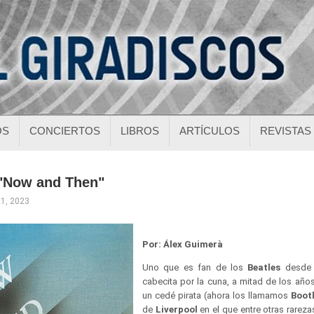
OS
CONCIERTOS
LIBROS
ARTÍCULOS
REVISTAS
 "Now and Then"
21, 2023
Por: Álex Guimerà
Uno que es fan de los
Beatles
desde 
cabecita por la cuna, a mitad de los añ
un cedé pirata (ahora los llamamos
Boot
de
Liverpool
en el que entre otras rarez