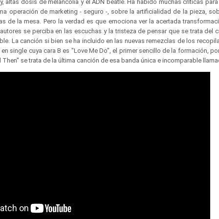
, altas dosis de melancolía y el ADN beatle. Ha habido muchas críticas para
ima operación de marketing - seguro -, sobre la artificialidad de la pieza, so
as de la mesa. Pero la verdad es que emociona ver la acertada transformaci
 autores se perciba en las escuchas y la tristeza de pensar que se trata del c
ible. La canción si bien se ha incluido en las nuevas remezclas de los recopila
en single cuya cara B es "Love Me Do", el primer sencillo de la formación, po
 Then" se trata de la última canción de esa banda única e incomparable llama