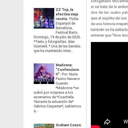
octogenario McCartney
si se trata de la enés
ZZ Top, la
dos de las cuatro pat
efectiva vieja
que el espíritu de sus
receta
-
Poble
Espanyol de
de una historia irrepet
Barcelona,
también se ha editado 
Festival Barts.
entrever que "Now And
Domingo, 19 de julio de 2026.
*Texto y fotografías: Àlex
Guimerà. * Una de las bandas
que ha mantenido intac...
Madonna:
“Confessions
II”
-
Por: Nuria
Pastor Navarro
Cuando
*Madonna *se
subió por sorpresa a los
escenarios de *Coachella
*durante la actuación de*
Sabrina Carpenter*, sabíamos
q...
Graham Coxon: