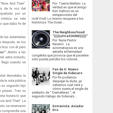
Por: Txema Mañeru La
 "Now And Then".
verdad es que el amigo
a de la voz del
Kim Salmon es un
ompañado por un
estajanovista del
rock’n’roll. Lo mismo recupera a los
mística se veía
históricos The Scien...
ido que daba fe de
The Neighbourhood:
“(((((ultraSOUND)))))”
e las estanterías
Por: Nuria Pastor
s después, en los
Navarro. La
 hizo con él pero
acromatopsia es una
extraña enfermedad
ur"
. Atento a las
congénita que provoca que el paciente
al extra incluido,
sólo pueda percibir los colores...
a llegó cuando se
Fan de ti: Nuevo
Single de Sidecars
tal desvelaba la
Por fin podemos
de la vida pública
despejar la duda, ya
sabemos cual será y
e su segundo hijo
cómo suena el single de
 piezas. Tras su
adelanto de “ Cremalleras ”, el
sta hiciera lo que
segundo trabajo de Sidecars...
"Now And Then".
La
sto se reservaron
Entrevista: Aviador
Dro
que comprendía una