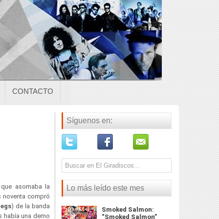
CONTACTO
Síguenos en:
que asomaba la
Lo más leído este mes
os noventa compró
legs
) de la banda
Smoked Salmon:
as había una demo
“Smoked Salmon”