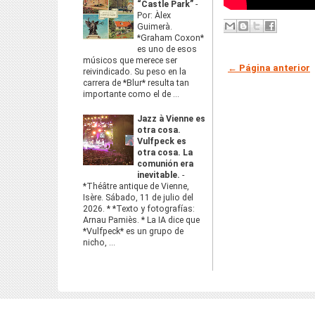
“Castle Park”
-
Por: Àlex
Guimerà.
*Graham Coxon*
es uno de esos
músicos que merece ser
← Página anterior
reivindicado. Su peso en la
carrera de *Blur* resulta tan
importante como el de ...
Jazz à Vienne es
otra cosa.
Vulfpeck es
otra cosa. La
comunión era
inevitable.
-
*Théâtre antique de Vienne,
Isère. Sábado, 11 de julio del
2026. * *Texto y fotografías:
Arnau Pamiès. * La IA dice que
*Vulfpeck* es un grupo de
nicho, ...