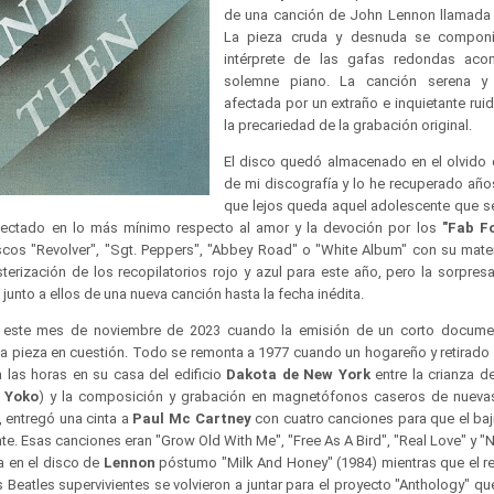
de una canción de John Lennon llamada
La pieza cruda y desnuda se componí
intérprete de las gafas redondas ac
solemne piano. La canción serena y 
afectada por un extraño e inquietante ru
la precariedad de la grabación original.
El disco quedó almacenado en el olvido d
de mi discografía y lo he recuperado año
que lejos queda aquel adolescente que se
fectado en lo más mínimo respecto al amor y la devoción por los
"Fab Fo
scos "Revolver", "Sgt. Peppers", "Abbey Road" o "White Album" con su materi
erización de los recopilatorios rojo y azul para este año, pero la sorpres
 junto a ellos de una nueva canción hasta la fecha inédita.
a este mes de noviembre de 2023 cuando la emisión de un corto documen
eva pieza en cuestión. Todo se remonta a 1977 cuando un hogareño y retirado 
las horas en su casa del edificio
Dakota de New York
entre la crianza d
s
Yoko
) y la composición y grabación en magnetófonos caseros de nuevas
 entregó una cinta a
Paul Mc Cartney
con cuatro canciones para que el baji
nte.
Esas canciones eran "Grow Old With Me", "Free As A Bird", "Real Love" y 
a en el disco de
Lennon
póstumo "Milk And Honey" (1984) mientras que el re
 Beatles supervivientes se volvieron a juntar para el proyecto "Anthology" 