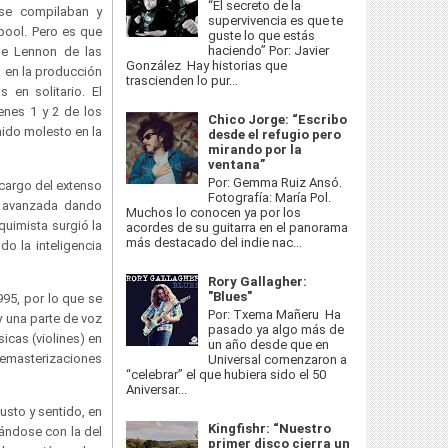
“El secreto de la
 se compilaban y
supervivencia es que te
pool. Pero es que
guste lo que estás
haciendo” Por: Javier
de Lennon de las
González Hay historias que
 en la producción
trascienden lo pur...
 en solitario. El
enes 1 y 2 de los
Chico Jorge: “Escribo
nido molesto en la
desde el refugio pero
mirando por la
ventana”
Por: Gemma Ruiz Ansó.
cargo del extenso
Fotografía: María Pol.
ás avanzada dando
Muchos lo conocen ya por los
quimista surgió la
acordes de su guitarra en el panorama
más destacado del indie nac...
o la inteligencia
Rory Gallagher:
"Blues"
95, por lo que se
Por: Txema Mañeru Ha
y una parte de voz
pasado ya algo más de
icas (violines) en
un año desde que en
 remasterizaciones
Universal comenzaron a
“celebrar” el que hubiera sido el 50
Aniversar...
usto y sentido, en
Kingfishr: “Nuestro
ándose con la del
primer disco cierra un