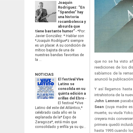
Joaquín
Rodríguez: “En
“Spandex” hay
una historia
rocambolesca y
absurda que
tiene bastante humor”
-
*Por:
Javier González. * Hablar con
*Joaquín Rodrígue*z siempre
es un placer. A su condición de
mítico bajista de una de
nuestras bandas favoritas de
la ...
que no se ha visto a
reediciones de los di
sabíamos de la remast
NOTICIAS
anunció la publicación
El festival Vive
Latino se
consolida en su
Y así llegamos hast
quinta edición a
intrahistoria de la nu
orillas del Ebro
-
John Lennon
pasaba 
El festival *Vive
Sean
(cuya madre e
Latino del este del Atlántico,*
celebrado cada año en la
muerte, su viuda Yoko,
explanada de la* Expo de
creyera más convenie
Zaragoza*, está más que
primera quedó incluid
consolidado y enfila ya su qu...
hasta 1995 cuando los