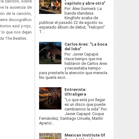
 la canción, sobre
capítulo y abre otro”
bre la ausencia de
Por: Àlex Guimerà. La
banda irlandesa
ón de la canción,
Kingfishr acaba de
ierre discográfico
publicar el pasado 22 de agosto su
torios azul y rojo,
esperado álbum de debut, "Halcyon".
T...
r lo que nos dejan
da The Beatles.
Carlos Ares: “La boca
del lobo”
Por: Javier Capapé.
Hace tiempo que me
hablaron de Carlos Ares
y necesitaba tiempo
para prestarle la atención que merecía.
No quería escr...
Entrevista:
Ultraligera
"Lo que está por llegar
es un disco que puede
cambiarnos la vida” Por:
Javier Capapé. Coque
Fernández, Santiago Urruela, Martín
Aparici...
Mexican Institute Of