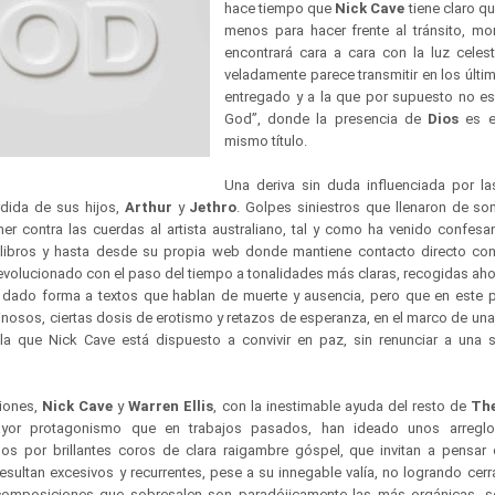
hace tiempo que
Nick Cave
tiene claro q
menos para hacer frente al tránsito, m
encontrará cara a cara con la luz celest
veladamente parece transmitir en los últ
entregado y a la que por supuesto no es
God”, donde la presencia de
Dios
es e
mismo título.
Una deriva sin duda influenciada por la
rdida de sus hijos,
Arthur
y
Jethro
. Golpes siniestros que llenaron de so
er contra las cuerdas al artista australiano, tal y como ha venido confesa
s, libros y hasta desde su propia web donde mantiene contacto directo co
volucionado con el paso del tiempo a tonalidades más claras, recogidas ahor
 dado forma a textos que hablan de muerte y ausencia, pero que en este
inosos, ciertas dosis de erotismo y retazos de esperanza, en el marco de un
 la que Nick Cave está dispuesto a convivir en paz, sin renunciar a una s
ciones,
Nick Cave
y
Warren Ellis
, con la inestimable ayuda del resto de
The
yor protagonismo que en trabajos pasados, han ideado unos arreglo
os por brillantes coros de clara raigambre góspel, que invitan a pensa
sultan excesivos y recurrentes, pese a su innegable valía, no logrando cerra
composiciones que sobresalen son paradójicamente las más orgánicas, se