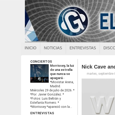
INICIO
NOTICIAS
ENTREVISTAS
DISC
CONCIERTOS
Morrissey, la luz
Nick Cave an
de una estrella
martes, septiembre 
que nunca se
apagará
-
*Movistar Arena,
Madrid.
Miércoles 29 de julio de 2026. *
*Por: Javier González. *
*Fotos: Luis Beltrán y
Estefanía Romero. *
*Morrissey *apareció con la...
ENTREVISTAS