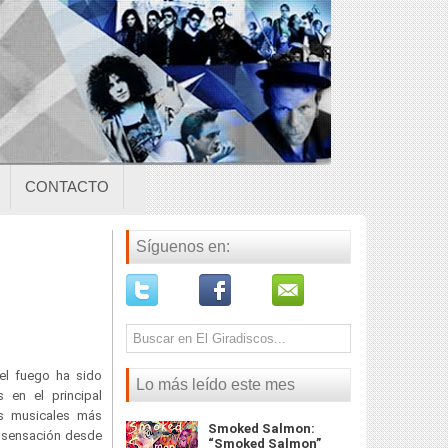
CONTACTO
Síguenos en:
el fuego ha sido
Lo más leído este mes
 en el principal
as musicales más
Smoked Salmon:
a sensación desde
“Smoked Salmon”