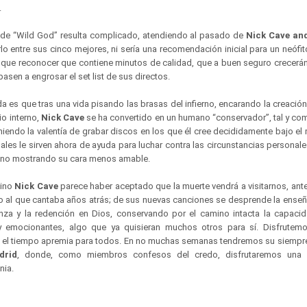
.
n de “Wild God” resulta complicado, atendiendo al pasado de
Nick Cave an
 entre sus cinco mejores, ni sería una recomendación inicial para un neófito
y que reconocer que contiene minutos de calidad, que a buen seguro crecer
asen a engrosar el set list de sus directos.
a es que tras una vida pisando las brasas del infierno, encarando la creaci
o interno,
Nick Cave
se ha convertido en un humano “conservador”, tal y co
niendo la valentía de grabar discos en los que él cree decididamente bajo el
cuales le sirven ahora de ayuda para luchar contra las circunstancias personal
vino mostrando su cara menos amable.
mino
Nick Cave
parece haber aceptado que la muerte vendrá a visitarnos, ant
ino al que cantaba años atrás; de sus nuevas canciones se desprende la ense
nza y la redención en Dios, conservando por el camino intacta la capaci
 emocionantes, algo que ya quisieran muchos otros para sí. Disfrutemo
el tiempo apremia para todos. En no muchas semanas tendremos su siempre 
drid
, donde, como miembros confesos del credo, disfrutaremos una
nia.