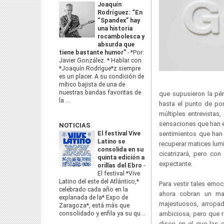
Joaquín
Rodríguez: “En
“Spandex” hay
una historia
rocambolesca y
absurda que
tiene bastante humor”
-
*Por:
Javier González. * Hablar con
*Joaquín Rodrígue*z siempre
es un placer. A su condición de
mítico bajista de una de
nuestras bandas favoritas de
que supusieron la pé
la ...
hasta el punto de pon
múltiples entrevista
sensaciones que han e
NOTICIAS
El festival Vive
sentimientos que han
Latino se
recuperar matices lum
consolida en su
cicatrizará, pero con
quinta edición a
expectante.
orillas del Ebro
-
El festival *Vive
Latino del este del Atlántico,*
Para vestir tales emo
celebrado cada año en la
ahora cobran un ma
explanada de la* Expo de
majestuosos, arropad
Zaragoza*, está más que
consolidado y enfila ya su qu...
ambiciosa, pero que re
disco en el que las 