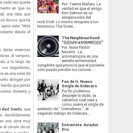
ue cada vez queda
Por: Txema Mañeru La
omento en que se
verdad es que el amigo
Kim Salmon es un
ial, una idea que
estajanovista del
imos discos que ha
rock’n’roll. Lo mismo recupera a los
 ajeno este “Wild
históricos The Scien...
vidente desde el
The Neighbourhood:
“(((((ultraSOUND)))))”
Por: Nuria Pastor
s duras vivencias
Navarro. La
mbras al vampiro,
acromatopsia es una
extraña enfermedad
ndo a lo largo de
congénita que provoca que el paciente
n sus seguidores,
sólo pueda percibir los colores...
a en una serie de
 punto abogan por
Fan de ti: Nuevo
a herida que jamás
Single de Sidecars
Por fin podemos
onrisa doliente y
despejar la duda, ya
sabemos cual será y
cómo suena el single de
adelanto de “ Cremalleras ”, el
 Bad Seeds
, que
segundo trabajo de Sidecars...
s decididamente
r en una obra muy
Entrevista: Aviador
r el círculo de un
Dro
ncillas y crudas,