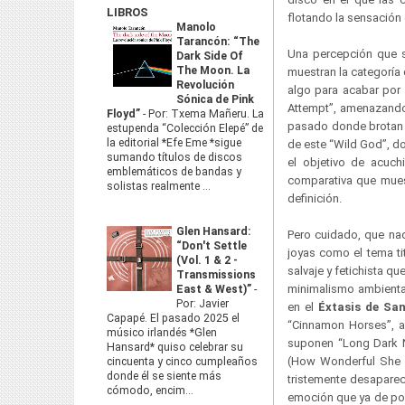
LIBROS
flotando la sensación
Manolo
Tarancón: “The
Una percepción que s
Dark Side Of
The Moon. La
muestran la categoría
Revolución
algo para acabar por
Sónica de Pink
Attempt”, amenazando 
Floyd”
-
Por: Txema Mañeru. La
pasado donde brotan á
estupenda “Colección Elepé” de
la editorial *Efe Eme *sigue
de este “Wild God”, do
sumando títulos de discos
el objetivo de acuch
emblemáticos de bandas y
comparativa que muest
solistas realmente ...
definición.
Glen Hansard:
Pero cuidado, que na
“Don't Settle
joyas como el tema ti
(Vol. 1 & 2 -
salvaje y fetichista q
Transmissions
minimalismo ambiental
East & West)”
-
Por: Javier
en el
Éxtasis de Sa
Capapé. El pasado 2025 el
“Cinnamon Horses”, an
músico irlandés *Glen
suponen “Long Dark Ni
Hansard* quiso celebrar su
(How Wonderful She Is
cincuenta y cinco cumpleaños
donde él se siente más
tristemente desapare
cómodo, encim...
emoción que ya de por 