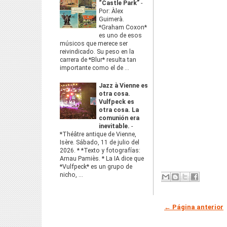
“Castle Park”
-
Por: Àlex
Guimerà.
*Graham Coxon*
es uno de esos
músicos que merece ser
reivindicado. Su peso en la
carrera de *Blur* resulta tan
importante como el de ...
Jazz à Vienne es
otra cosa.
Vulfpeck es
otra cosa. La
comunión era
inevitable.
-
*Théâtre antique de Vienne,
Isère. Sábado, 11 de julio del
2026. * *Texto y fotografías:
Arnau Pamiès. * La IA dice que
*Vulfpeck* es un grupo de
nicho, ...
← Página anterior