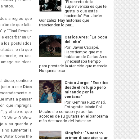
“El secreto de la
 a ratos.
supervivencia es que te
guste lo que estás
haciendo” Por: Javier
dos arreglos que
González Hay historias que
ción de que falta
trascienden lo pur...
” y “Final Rescue
le escarbar en un
Carlos Ares: “La boca
del lobo”
 a los postulados
Por: Javier Capapé.
citadas, en la que
Hace tiempo que me
enamente, en una
hablaron de Carlos Ares
y necesitaba tiempo
n amago sin plena
para prestarle la atención que merecía.
No quería escr...
l disco, contiene
Chico Jorge: “Escribo
s junto a ese
Dios
desde el refugio pero
mirando por la
descaradamente, el
ventana”
e invita a pensar
Por: Gemma Ruiz Ansó.
ción que impregna
Fotografía: María Pol.
Muchos lo conocen ya por los
, y el cierre que
acordes de su guitarra en el panorama
ito “O Wow O Wow
más destacado del indie nac...
je a su querida y
 sino aumentar la
Kingfishr: “Nuestro
he Water Cover the
primer disco cierra un