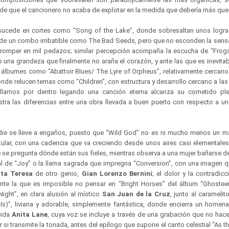
 de que el cancionero no acaba de explotar en la medida que debería más que
ucede en cortes como “Song of the Lake”, donde sobresaltan unos logra
 de un combo imbatible como The Bad Seeds, pero que no esconden la sensa
 romper en mil pedazos; similar percepción acompaña la escucha de “Frogs
una grandeza que finalmente no araña el corazón, y ante las que es inevitab
lbumes como “Abattoir Blues/ The Lyre of Orpheus”, relativamente cercano
nde relucen temas como “Children”, con estructura y desarrollo cercano a las 
illarnos por dentro legando una canción eterna alcanza su cometido pl
ra las diferencias entre una obra llevada a buen puerto con respecto a u
die se lleve a engaños, puesto que “Wild God” no es ni mucho menos un ma
tular, con una cadencia que va creciendo desde unos aires casi elementale
ue se pregunta dónde están sus fieles, mientras observa a una mujer bañarse 
 de “Joy” o la llama sagrada que impregna “Conversion”, con una imagen qu
nta Teresa
de otro genio,
Gian Lorenzo Bernini
; el dolor y la contradic
te la que es imposible no pensar en “Bright Horses” del álbum “Ghosteen”
ght”, en clara alusión al místico
San Juan de la Cruz
, junto al caramel
)”, liviana y adorable, simplemente fantástica, donde encierra un homena
cida
Anita Lane
, cuya voz se incluye a través de una grabación que no hace
si transmite la tonada, antes del epílogo que supone el canto celestial “As t