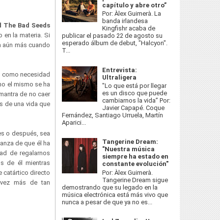
capítulo y abre otro”
Por: Àlex Guimerà. La
banda irlandesa
d The Bad Seeds
Kingfishr acaba de
 en la materia. Si
publicar el pasado 22 de agosto su
esperado álbum de debut, "Halcyon".
án aún más cuando
T...
Entrevista:
ón como necesidad
Ultraligera
mo el mismo se ha
"Lo que está por llegar
es un disco que puede
 mantra de no caer
cambiarnos la vida” Por:
es de una vida que
Javier Capapé. Coque
Fernández, Santiago Urruela, Martín
Aparici...
es o después, sea
Tangerine Dream:
ñanza de que él ha
"Nuestra música
dad de regalarnos
siempre ha estado en
s de él mientras
constante evolución"
Por: Àlex Guimerà.
catártico directo
Tangerine Dream sigue
 vez más de tan
demostrando que su legado en la
música electrónica está más vivo que
nunca a pesar de que ya no es...