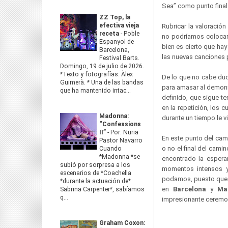
Sea” como punto final
ZZ Top, la
efectiva vieja
Rubricar la valoració
receta
-
Poble
no podríamos colocarlo
Espanyol de
bien es cierto que ha
Barcelona,
las nuevas canciones p
Festival Barts.
Domingo, 19 de julio de 2026.
*Texto y fotografías: Àlex
De lo que no cabe dud
Guimerà. * Una de las bandas
para amasar al demoni
que ha mantenido intac...
definido, que sigue te
en la repetición, los 
Madonna:
durante un tiempo le 
“Confessions
II”
-
Por: Nuria
En este punto del ca
Pastor Navarro
o no el final del cam
Cuando
*Madonna *se
encontrado la espera
subió por sorpresa a los
momentos intensos y
escenarios de *Coachella
podamos, puesto que 
*durante la actuación de*
en
Barcelona
y
Ma
Sabrina Carpenter*, sabíamos
q...
impresionante ceremo
Graham Coxon: