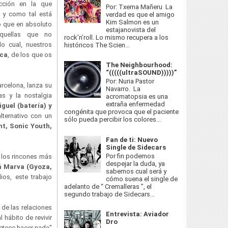
cción en la que
Por: Txema Mañeru La
 y como tal está
verdad es que el amigo
Kim Salmon es un
lo que en absoluto
estajanovista del
aquellas que no
rock’n’roll. Lo mismo recupera a los
o cual, nuestros
históricos The Scien...
ica
, de los que os
The Neighbourhood:
“(((((ultraSOUND)))))”
Por: Nuria Pastor
rcelona, lanza su
Navarro. La
as y la nostalgia
acromatopsia es una
extraña enfermedad
iguel (batería) y
congénita que provoca que el paciente
ternativo con un
sólo pueda percibir los colores...
t, Sonic Youth,
Fan de ti: Nuevo
Single de Sidecars
Por fin podemos
 los rincones más
despejar la duda, ya
á Marva (Gyoza,
sabemos cual será y
ios, este trabajo
cómo suena el single de
adelanto de “ Cremalleras ”, el
segundo trabajo de Sidecars...
 de las relaciones
Entrevista: Aviador
 hábito de revivir
Dro
etece hacer nada"