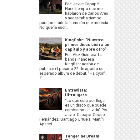
Por: Javier Capapé.
Hace tiempo que me
hablaron de Carlos Ares
y necesitaba tiempo
para prestarle la atención que merecía.
No quería escr...
Kingfishr: “Nuestro
primer disco cierra un
capítulo y abre otro”
Por: Àlex Guimerà. La
banda irlandesa
Kingfishr acaba de
publicar el pasado 22 de agosto su
esperado álbum de debut, "Halcyon".
T...
Entrevista:
Ultraligera
"Lo que está por llegar
es un disco que puede
cambiarnos la vida” Por:
Javier Capapé. Coque
Fernández, Santiago Urruela, Martín
Aparici...
Tangerine Dream: