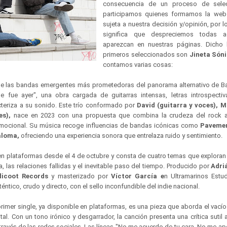
consecuencia de un proceso de sele
participamos quienes formamos la web
sujeta a nuestra decisión y/opinión, por 
significa que despreciemos todas 
aparezcan en nuestras páginas. Dicho l
primeros seleccionados son
Jineta Són
contamos varias cosas:
e las bandas emergentes más prometedoras del panorama alternativo de Ba
e fue ayer", una obra cargada de guitarras intensas, letras introspectiv
teriza a su sonido. Este trío conformado por
David (guitarra y voces), M
es),
nace en 2023 con una propuesta que combina la crudeza del rock al
ocional. Su música recoge influencias de bandas icónicas como
Pavemen
aloma,
ofreciendo una experiencia sonora que entrelaza ruido y sentimiento.
 en plataformas desde el 4 de octubre y consta de cuatro temas que exploran
 las relaciones fallidas y el inevitable paso del tiempo. Producido por
Adri
dicoot Records
y masterizado por
Víctor García e
n Ultramarinos Estud
ntico, crudo y directo, con el sello inconfundible del indie nacional.
primer single, ya disponible en plataformas, es una pieza que aborda el vacío
tal. Con un tono irónico y desgarrador, la canción presenta una crítica sutil al
avés de las redes sociales. Las líneas "No me acuerdo de tu cara. No me ap