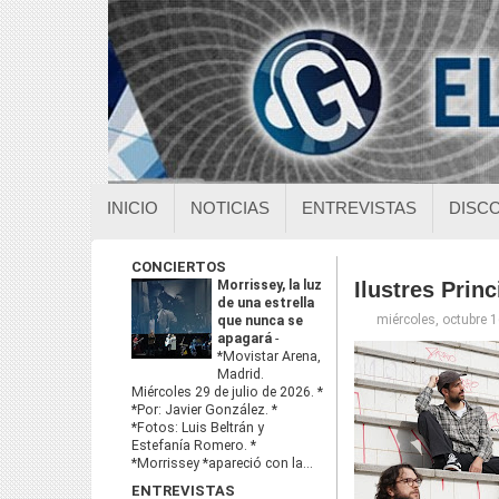
INICIO
NOTICIAS
ENTREVISTAS
DISC
CONCIERTOS
Morrissey, la luz
Ilustres Prin
de una estrella
miércoles, octubre 
que nunca se
apagará
-
*Movistar Arena,
Madrid.
Miércoles 29 de julio de 2026. *
*Por: Javier González. *
*Fotos: Luis Beltrán y
Estefanía Romero. *
*Morrissey *apareció con la...
ENTREVISTAS