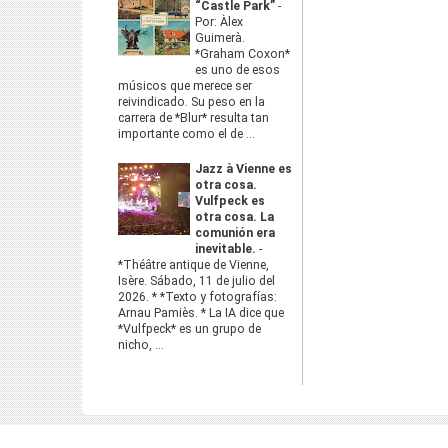
“Castle Park”
-
Por: Àlex
Guimerà.
*Graham Coxon*
es uno de esos
músicos que merece ser
reivindicado. Su peso en la
carrera de *Blur* resulta tan
importante como el de ...
Jazz à Vienne es
otra cosa.
Vulfpeck es
otra cosa. La
comunión era
inevitable.
-
*Théâtre antique de Vienne,
Isère. Sábado, 11 de julio del
2026. * *Texto y fotografías:
Arnau Pamiès. * La IA dice que
*Vulfpeck* es un grupo de
nicho, ...