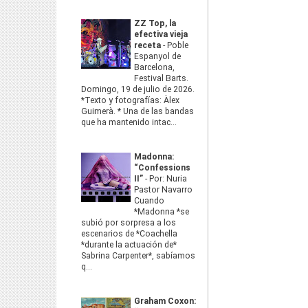
ZZ Top, la
efectiva vieja
receta
-
Poble
Espanyol de
Barcelona,
Festival Barts.
Domingo, 19 de julio de 2026.
*Texto y fotografías: Àlex
Guimerà. * Una de las bandas
que ha mantenido intac...
Madonna:
“Confessions
II”
-
Por: Nuria
Pastor Navarro
Cuando
*Madonna *se
subió por sorpresa a los
escenarios de *Coachella
*durante la actuación de*
Sabrina Carpenter*, sabíamos
q...
Graham Coxon: