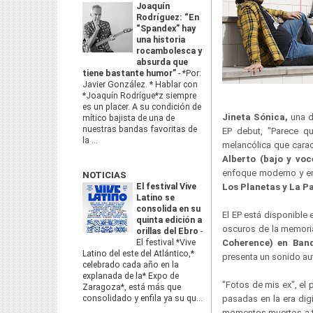
Joaquín
Rodríguez: “En
“Spandex” hay
una historia
rocambolesca y
absurda que
tiene bastante humor”
-
*Por:
Javier González. * Hablar con
*Joaquín Rodrígue*z siempre
es un placer. A su condición de
Jineta Sónica,
una d
mítico bajista de una de
nuestras bandas favoritas de
EP debut, "Parece qu
la ...
melancólica que carac
Alberto (bajo y voc
enfoque moderno y em
NOTICIAS
El festival Vive
Los Planetas y La P
Latino se
consolida en su
El EP está disponible
quinta edición a
oscuros de la memoria,
orillas del Ebro
-
El festival *Vive
Coherence) en Ban
Latino del este del Atlántico,*
presenta un sonido auté
celebrado cada año en la
explanada de la* Expo de
"Fotos de mis ex", el 
Zaragoza*, está más que
consolidado y enfila ya su qu...
pasadas en la era digi
momentos muertos a tr