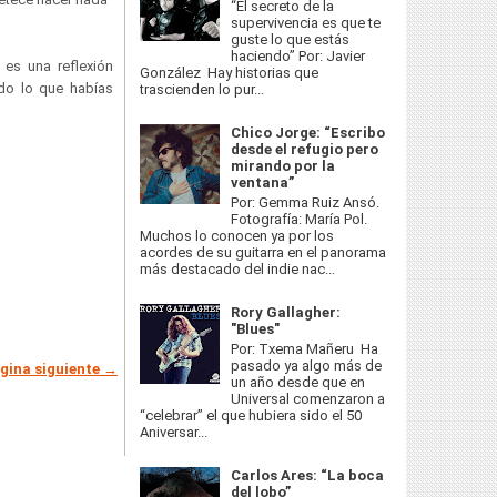
“El secreto de la
supervivencia es que te
guste lo que estás
haciendo” Por: Javier
 es una reflexión
González Hay historias que
do lo que habías
trascienden lo pur...
Chico Jorge: “Escribo
desde el refugio pero
mirando por la
ventana”
Por: Gemma Ruiz Ansó.
Fotografía: María Pol.
Muchos lo conocen ya por los
acordes de su guitarra en el panorama
más destacado del indie nac...
Rory Gallagher:
"Blues"
Por: Txema Mañeru Ha
pasado ya algo más de
gina siguiente →
un año desde que en
Universal comenzaron a
“celebrar” el que hubiera sido el 50
Aniversar...
Carlos Ares: “La boca
del lobo”