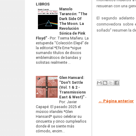
LIBROS
resuenan con una gener
Manolo
Tarancón: “The
El segundo adelanto 
Dark Side Of
The Moon. La
conmovedora sobre el
Revolución
soñado" resumen la des
Sónica de Pink
Floyd”
-
Por: Txema Mañeru. La
estupenda “Colección Elepé” de
la editorial *Efe Eme *sigue
sumando títulos de discos
emblemáticos de bandas y
solistas realmente ...
Glen Hansard:
“Don't Settle
(Vol. 1 & 2 -
Transmissions
East & West)”
-
← Página anterior
Por: Javier
Capapé. El pasado 2025 el
músico irlandés *Glen
Hansard* quiso celebrar su
cincuenta y cinco cumpleaños
donde él se siente más
cómodo, encim...