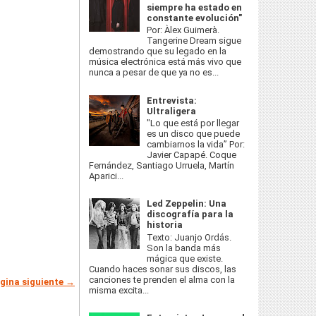
siempre ha estado en
constante evolución"
Por: Àlex Guimerà.
Tangerine Dream sigue
demostrando que su legado en la
música electrónica está más vivo que
nunca a pesar de que ya no es...
Entrevista:
Ultraligera
"Lo que está por llegar
es un disco que puede
cambiarnos la vida” Por:
Javier Capapé. Coque
Fernández, Santiago Urruela, Martín
Aparici...
Led Zeppelin: Una
discografía para la
historia
Texto: Juanjo Ordás.
Son la banda más
mágica que existe.
Cuando haces sonar sus discos, las
canciones te prenden el alma con la
gina siguiente →
misma excita...