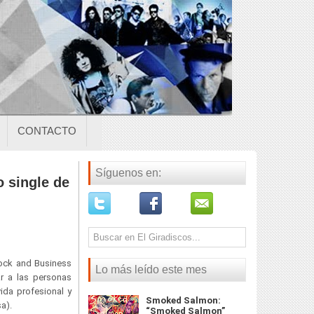
CONTACTO
Síguenos en:
 single de
ock and Business
Lo más leído este mes
ar a las personas
da profesional y
Smoked Salmon:
sa).
“Smoked Salmon”