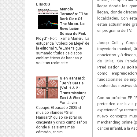
LIBROS
llegar donde los gr
Manolo
llegan, donde ofrece
Tarancón: “The
localidades. Con esta
Dark Side Of
The Moon. La
están actualmente gr
Revolución
un programa de TV.
Sónica de Pink
Floyd”
-
Por: Txema Mañeru. La
Josep Coll y Coque
estupenda “Colección Elepé” de
la editorial *Efe Eme *sigue
trayectoria musical, 
sumando títulos de discos
conciertos y 8 discos
emblemáticos de bandas y
de Otilia, Sin Pape
solistas realmente ...
Predicador JJ Bolt
como emprendedore
Glen Hansard:
fundacionales de imp
“Don't Settle
contenidos nocivos de 
(Vol. 1 & 2 -
Transmissions
Con su próximo EP "R
East & West)”
-
Por: Javier
pretenden dar luz a 
Capapé. El pasado 2025 el
experience" ya recorre
músico irlandés *Glen
nuevo concepto music
Hansard* quiso celebrar su
merchanding online (p
cincuenta y cinco cumpleaños
donde él se siente más
cáncer infantil, a la 
cómodo, encim...