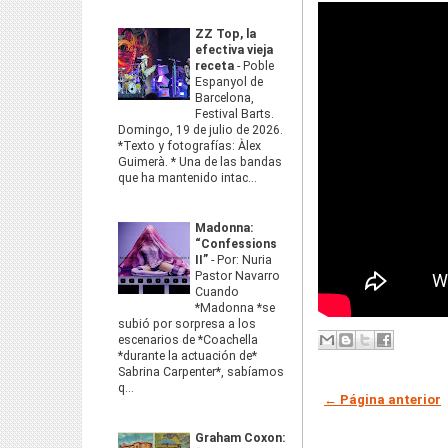
ZZ Top, la
efectiva vieja
receta
-
Poble
Espanyol de
Barcelona,
Festival Barts.
Domingo, 19 de julio de 2026.
*Texto y fotografías: Àlex
Guimerà. * Una de las bandas
que ha mantenido intac...
Madonna:
“Confessions
II”
-
Por: Nuria
Pastor Navarro
Cuando
*Madonna *se
subió por sorpresa a los
escenarios de *Coachella
*durante la actuación de*
Sabrina Carpenter*, sabíamos
q...
← Página anterior
Graham Coxon: