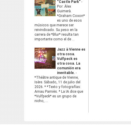
“Castle Park”
-
Por: Àlex
Guimerà.
*Graham Coxon*
es uno de esos
músicos que merece ser
reivindicado. Su peso en la
carrera de *Blur* resulta tan
importante como el de ...
Jazz à Vienne es
otra cosa.
Vulfpeck es
otra cosa. La
comunión era
inevitable.
-
*Théâtre antique de Vienne,
Isère. Sábado, 11 de julio del
2026. * *Texto y fotografías:
Arnau Pamiès. * La IA dice que
*Vulfpeck* es un grupo de
nicho, ...