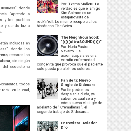
Por: Txema Mañeru La
Business" donde
verdad es que el amigo
Kim Salmon es un
ncia "Aprende a
estajanovista del
es y los pueblos
rock’n’roll. Lo mismo recupera a los
to y dando luz a
históricos The Scien...
s.
The Neighbourhood:
“(((((ultraSOUND)))))”
stán incluidas en
Por: Nuria Pastor
ness" donde los
Navarro. La
reno
, recorren los
acromatopsia es una
extraña enfermedad
alona
, sin ningún
congénita que provoca que el paciente
o del ecosistema
sólo pueda percibir los colores...
Fan de ti: Nuevo
ocimientos, todos
Single de Sidecars
Por fin podemos
rock, en la cual,
despejar la duda, ya
sabemos cual será y
cómo suena el single de
adelanto de “ Cremalleras ”, el
segundo trabajo de Sidecars...
Entrevista: Aviador
Dro