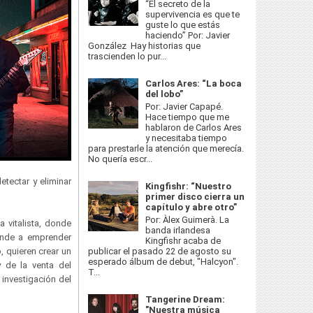
“El secreto de la
supervivencia es que te
guste lo que estás
haciendo” Por: Javier
González Hay historias que
trascienden lo pur...
Carlos Ares: “La boca
del lobo”
Por: Javier Capapé.
Hace tiempo que me
hablaron de Carlos Ares
y necesitaba tiempo
para prestarle la atención que merecía.
No quería escr...
etectar y eliminar
Kingfishr: “Nuestro
primer disco cierra un
capítulo y abre otro”
Por: Àlex Guimerà. La
 vitalista, donde
banda irlandesa
ende a emprender
Kingfishr acaba de
publicar el pasado 22 de agosto su
, quieren crear un
esperado álbum de debut, "Halcyon".
y de la venta del
T...
investigación del
Tangerine Dream:
"Nuestra música