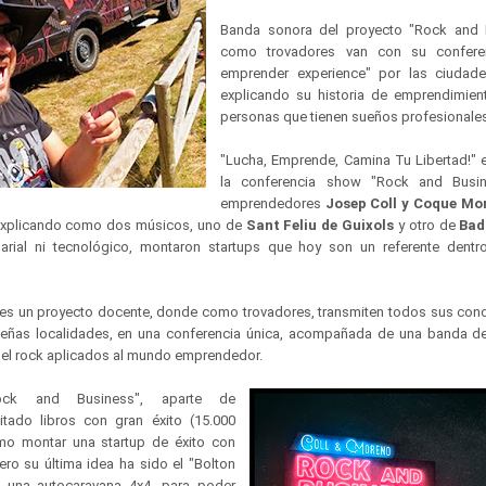
Banda sonora del proyecto "Rock and 
como trovadores van con su confere
emprender experience" por las ciudad
explicando su historia de emprendimien
personas que tienen sueños profesionale
"Lucha, Emprende, Camina Tu Libertad!" e
la conferencia show "Rock and Busi
emprendedores
Josep Coll y Coque Mo
explicando como dos músicos, uno de
Sant Feliu de Guixols
y otro de
Bad
rial ni tecnológico, montaron startups que hoy son un referente dentr
 es un proyecto docente, donde como trovadores, transmiten todos sus con
ueñas localidades, en una conferencia única, acompañada de una banda de 
 del rock aplicados al mundo emprendedor.
ock and Business", aparte de
itado libros con gran éxito (15.000
mo montar una startup de éxito con
pero su última idea ha sido el "Bolton
o una autocaravana 4x4, para poder