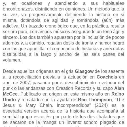
y, en ocasiones y atendiendo a sus habituales
encontronazos, disintiendo en opiniones. Un método que, a
su vez, va progresivamente definiendo la historia en sí
misma, dotándola de agilidad y tornándola (aún) más
adictiva. Un trazado cronológico que, en la práctica, resulta
ser oro puro, con ambos músicos asegurando un tono ágil y
sincero. Los dos también apuestan por la inclusión de pocos
adornos y, a cambio, regalan dosis de ironía y humor negro
con las que apuntillar el compendio de historias y anécdotas
distribuidas a la largo y ancho de las seis partes del
volumen.
Desde aquellos orígenes en el gris
Glasgow
de los sesenta
a la reconciliación previa a la actuación en
Coachela
en
abril de 2007, pasando por el descubrimiento revelador del
punk o las andanzas con Creation Records y su capo
Alan
McGee
. Publicado en origen en este mismo año en
Reino
Unido
y rematado con la ayuda de
Ben Thompson
, “The
Jesus & Mary Chain. Incomprendidos” (2024) es la
esperada versión acerca de la historia que acompaña al
seminal grupo escocés, por parte de los dos chalados que
se sacaron de la manga un invento sonoro plagado de