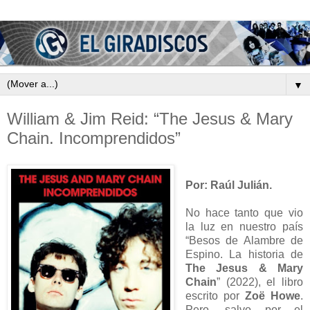
▼
William & Jim Reid: “The Jesus & Mary
Chain. Incomprendidos”
Por: Raúl Julián.
No hace tanto que vio
la luz en nuestro país
“Besos de Alambre de
Espino. La historia de
The Jesus & Mary
Chain
” (2022), el libro
escrito por
Zoë Howe
.
Pero, salvo por el