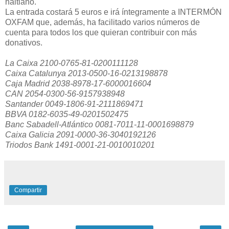
haitiano.
La entrada costará 5 euros e irá íntegramente a INTERMÓN
OXFAM que, además, ha facilitado varios números de
cuenta para todos los que quieran contribuir con más
donativos.
La Caixa 2100-0765-81-0200111128
Caixa Catalunya 2013-0500-16-0213198878
Caja Madrid 2038-8978-17-6000016604
CAN 2054-0300-56-9157938948
Santander 0049-1806-91-2111869471
BBVA 0182-6035-49-0201502475
Banc Sabadell-Atlántico 0081-7011-11-0001698879
Caixa Galicia 2091-0000-36-3040192126
Triodos Bank 1491-0001-21-0010010201
Compartir