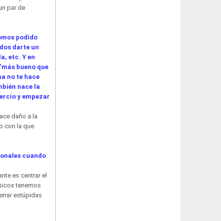
un par de
emos podido
ados darte un
a, etc. Y en
 “más bueno que
a no te hace
mbién nace la
tercio y empezar
ace daño a la
jo con la que
cionales cuando
nte es centrar el
músicos tenemos
errar estúpidas