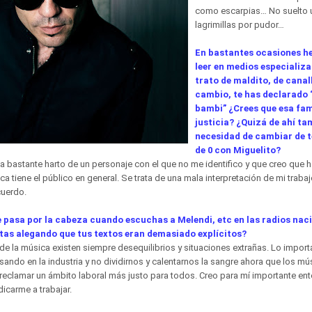
como escarpias… No suelto 
lagrimillas por pudor…
En bastantes ocasiones h
leer en medios especializ
trato de maldito, de canall
cambio, te has declarado
bambi” ¿Crees que esa fam
justicia? ¿Quizá de ahí ta
necesidad de cambiar de 
de 0 con Miguelito?
 bastante harto de un personaje con el que no me identifico y que creo que h
a tiene el público en general. Se trata de una mala interpretación de mi traba
cuerdo.
te pasa por la cabeza cuando escuchas a Melendi, etc en las radios na
rtas alegando que tus textos eran demasiado explícitos?
e la música existen siempre desequilibrios y situaciones extrañas. Lo importa
ando en la industria y no dividirnos y calentarnos la sangre ahora que los 
reclamar un ámbito laboral más justo para todos. Creo para mí importante ent
icarme a trabajar.