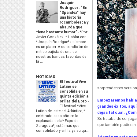
Joaquín
Rodríguez: “En
“Spandex” hay
una historia
rocambolesca y
absurda que
tiene bastante humor”
-
*Por:
Javier González. * Hablar con
*Joaquín Rodrígue*z siempre
es un placer. A su condición de
mítico bajista de una de
nuestras bandas favoritas de
la ...
NOTICIAS
El festival Vive
Latino se
sorprendentes versione
consolida en su
quinta edición a
Empezaremos habland
orillas del Ebro
-
El festival *Vive
grandes éxitos, aquí
Latino del este del Atlántico,*
dejas tal cual, ¿Cóm
celebrado cada año en la
Se trataba de conjugar
explanada de la* Expo de
que también pudieran 
Zaragoza*, está más que
consolidado y enfila ya su qu...
Además en esta ocas