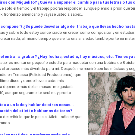
iros con Miguelito? ¿Qué va a suponer el cambio para tus letras o tus
e sólo el tiempo y el trabajo podrán responder, aunque pienso a priori que te
folk fronterizo americano y váyase usted a saber…
componer? ¿Se puede desvelar algo del trabajo que llevas hecho hast
sas y sobre todo estoy concentrado en crecer como compositor y en estudiar:
retar nada, al mismo tiempo que siento una ansiedad terrible por tener mater
el entrar a grabar? ¿Hay fechas, estudio, hay músicos, etc. Tienes ya
hacer es montar un pequeño estudio para maquetar con una bobina de 8 pista
s el proceso más divertido para mí. Después me reuniré con los
músicos y se
dio en Terrassa (Felicidad Producciones), que
ltimo disco y donde llevo a cabo mis
ha depende más de las musas: me gustaría
010, aunque seguramente será muy pronto…
ica a un lado y hablar de otras cosas...
ación del atleti o hablamos de toros?
 describir lo que le pasa al Atleti… sólo sé que
rando.
er los partidos, o prefieres verlo más