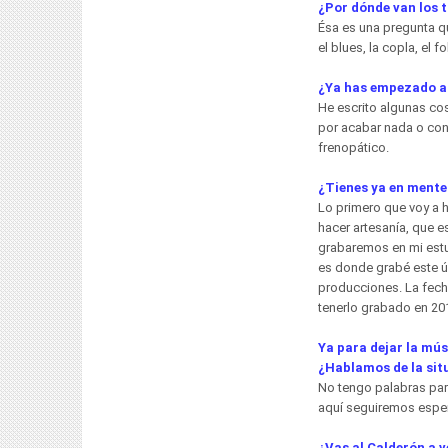
¿Por dónde van los t
Ésa es una pregunta qu
el blues, la copla, el 
¿Ya has empezado a 
He escrito algunas co
por acabar nada o conc
frenopático.
¿Tienes ya en mente 
Lo primero que voy a 
hacer artesanía, que e
grabaremos en mi estu
es donde grabé este ú
producciones. La fec
tenerlo grabado en 2
Ya para dejar la mús
¿Hablamos de la situ
No tengo palabras para
aquí seguiremos espe
¿Vas al Calderón a v