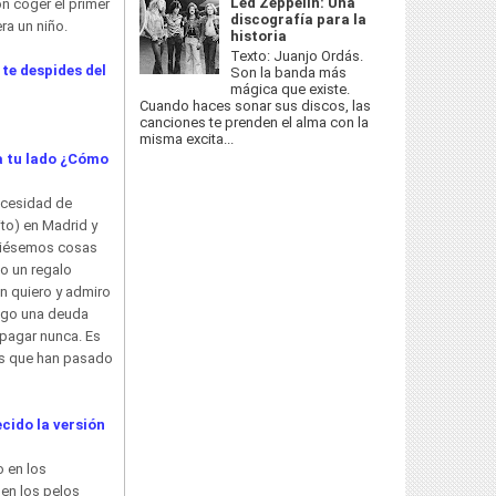
Led Zeppelin: Una
on coger el primer
discografía para la
ra un niño.
historia
Texto: Juanjo Ordás.
 te despides del
Son la banda más
mágica que existe.
Cuando haces sonar sus discos, las
canciones te prenden el alma con la
misma excita...
 a tu lado ¿Cómo
ecesidad de
to) en Madrid y
iciésemos cosas
o un regalo
en quiero y admiro
igo una deuda
 pagar nunca. Es
as que han pasado
ecido la versión
 en los
en los pelos