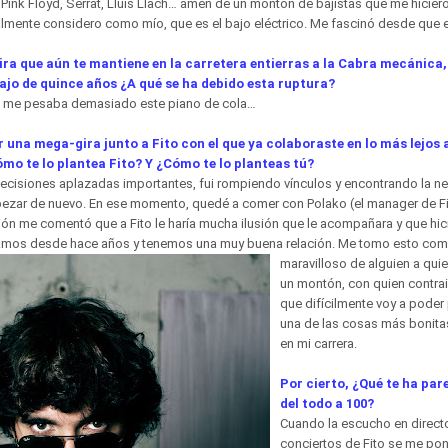
 Pink Floyd, Serrat, Lluis Llach… amén de un montón de bajistas que me hicier
almente considero como mío, que es el bajo eléctrico. Me fascinó desde que e
gira que aún te mantiene en la carretera entierras a la Cabra mecánica,
bajo de quince años ¿A qué se ha debido esta ruptura?
: me pesaba demasiado este pian
o de cola…
una mega-gira junto a Fito con el que ya colaboraste en lo más lejos
mo te lo plantea Fito? Y ¿Cómo te lo planteas tú?
 decisiones aplazadas importantes, fui rompiendo vínculos y encontrando la n
ezar de nuevo. En ese momento, quedé a comer con Polako (el manager de Fi
ión me comentó que a Fito le haría mucha ilusión que le acompañara y que h
íamos desde hace años y tenemos una muy buena rel
ación. Me tomo esto com
maravilloso de alguien a qui
un montón, con quien contra
que difícilmente voy a poder
una de las cosas más bonit
en mi carrera.
Por cierto, ¿Qué te ha par
del todo a 100?
Cuando la escucho en directo
conciertos de Fito se me pon