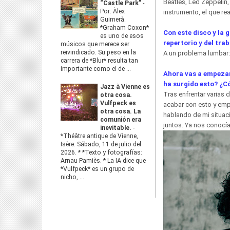
Beatles, Led Zeppelin,
“Castle Park”
-
Por: Àlex
instrumento, el que re
Guimerà.
*Graham Coxon*
Con este disco y la 
es uno de esos
repertorio y del tra
músicos que merece ser
reivindicado. Su peso en la
A un problema lumbar
carrera de *Blur* resulta tan
importante como el de ...
Ahora vas a empezar 
ha surgido esto? ¿Có
Jazz à Vienne es
Tras enfrentar varias
otra cosa.
Vulfpeck es
acabar con esto y emp
otra cosa. La
hablando de mi situac
comunión era
juntos. Ya nos conoc
inevitable.
-
*Théâtre antique de Vienne,
Isère. Sábado, 11 de julio del
2026. * *Texto y fotografías:
Arnau Pamiès. * La IA dice que
*Vulfpeck* es un grupo de
nicho, ...