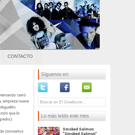
CONTACTO
Síguenos en:
Hernando cerró
a, empieza nueva
Miguelito
ción que le
Lo más leído este mes
pedro).
Smoked Salmon:
 de conciertos
“Smoked Salmon”