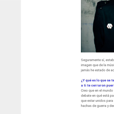
Seguramente sí, estaba
imagen que de la músic
jamás he estado de a
¿Y qué es lo que se 
a ti te cerraron pue
Creo que en el mundo d
debate en qué está pas
que estar unidos para 
hachas de guerra y ded