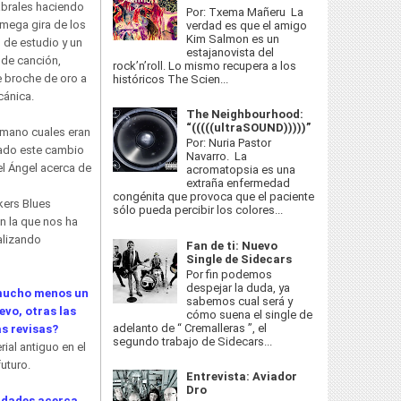
abrales haciendo
Por: Txema Mañeru La
 mega gira de los
verdad es que el amigo
Kim Salmon es un
s de estudio y un
estajanovista del
e de canción,
rock’n’roll. Lo mismo recupera a los
e broche de oro a
históricos The Scien...
cánica.
The Neighbourhood:
“(((((ultraSOUND)))))”
 mano cuales eran
Por: Nuria Pastor
vado este cambio
Navarro. La
l Ángel acerca de
acromatopsia es una
extraña enfermedad
congénita que provoca que el paciente
ers Blues
sólo pueda percibir los colores...
n la que nos ha
alizando
Fan de ti: Nuevo
Single de Sidecars
Por fin podemos
despejar la duda, ya
 mucho menos un
sabemos cual será y
evo, otras las
cómo suena el single de
adelanto de “ Cremalleras ”, el
as revisas?
segundo trabajo de Sidecars...
ial antiguo en el
uturo.
Entrevista: Aviador
Dro
ridades acerca