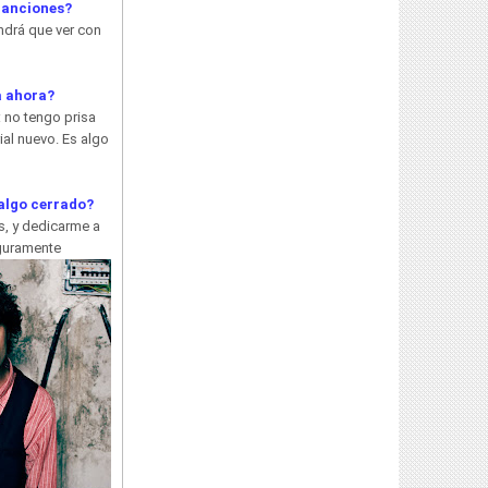
 canciones?
ndrá que ver con
a ahora?
 no tengo prisa
ial nuevo. Es algo
 algo cerrado?
s, y dedicarme a
guramente