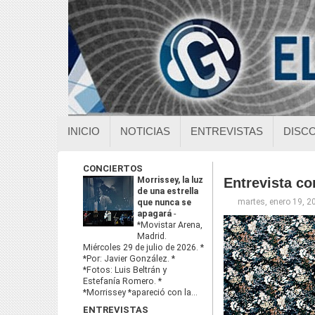
INICIO
NOTICIAS
ENTREVISTAS
DISC
CONCIERTOS
Morrissey, la luz
Entrevista co
de una estrella
martes, enero 19, 2
que nunca se
apagará
-
*Movistar Arena,
Madrid.
Miércoles 29 de julio de 2026. *
*Por: Javier González. *
*Fotos: Luis Beltrán y
Estefanía Romero. *
*Morrissey *apareció con la...
ENTREVISTAS