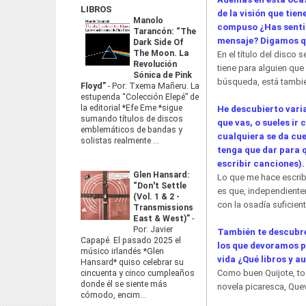
LIBROS
de la visión que tie
Manolo
compuso ¿Has sentid
Tarancón: “The
mensaje? Digamos qu
Dark Side Of
The Moon. La
En el título del disco
Revolución
tiene para alguien que
Sónica de Pink
búsqueda, está también
Floyd”
-
Por: Txema Mañeru. La
estupenda “Colección Elepé” de
la editorial *Efe Eme *sigue
He descubierto vari
sumando títulos de discos
que vas, o sueles ir
emblemáticos de bandas y
cualquiera se da cue
solistas realmente ...
tenga que dar para q
escribir canciones).
Glen Hansard:
Lo que me hace escrib
“Don't Settle
es que, independientem
(Vol. 1 & 2 -
con la osadía suficien
Transmissions
East & West)”
-
Por: Javier
También te descubre
Capapé. El pasado 2025 el
los que devoramos p
músico irlandés *Glen
vida ¿Qué libros y a
Hansard* quiso celebrar su
Como buen Quijote, tod
cincuenta y cinco cumpleaños
donde él se siente más
novela picaresca, Que
cómodo, encim...