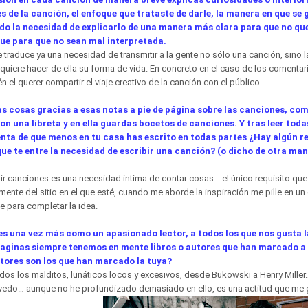
nes de la canción, el enfoque que trataste de darle, la manera en que se 
o la necesidad de explicarlo de una manera más clara para que no qu
e para que no sean mal interpretada.
 se traduce ya una necesidad de transmitir a la gente no sólo una canción, sino 
 quiere hacer de ella su forma de vida. En concreto en el caso de los comentar
 el querer compartir el viaje creativo de la canción con el público.
as cosas gracias a esas notas a pie de página sobre las canciones, co
 con una libreta y en ella guardas bocetos de canciones. Y tras leer toda
nta de que menos en tu casa has escrito en todas partes ¿Hay algún re
ue te entre la necesidad de escribir una canción? (o dicho de otra ma
ir canciones es una necesidad íntima de contar cosas… el único requisito que
ente del sitio en el que esté, cuando me aborde la inspiración me pille en u
te para completar la idea.
s una vez más como un apasionado lector, a todos los que nos gusta la
aginas siempre tenemos en mente libros o autores que han marcado a
utores son los que han marcado la tuya?
os los malditos, lunáticos locos y excesivos, desde Bukowski a Henry Miller… 
vedo… aunque no he profundizado demasiado en ello, es una actitud que me 