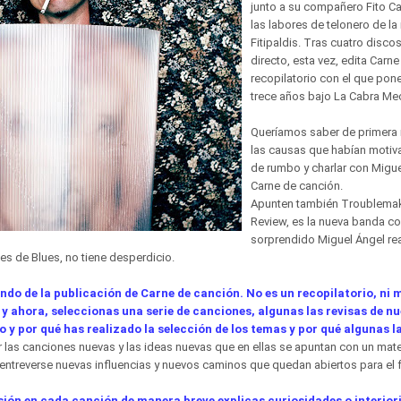
junto a su compañero Fito C
las labores de telonero de la
Fitipaldis. Tras cuatro disco
directo, esta vez, edita Carn
recopilatorio con el que pon
trece años bajo La Cabra Me
Queríamos saber de primera
las causas que habían moti
de rumbo y charlar con Migue
Carne de canción.
Apunten también
Troublemak
Review, es la nueva banda co
sorprendido Miguel Ángel re
s de Blues, no tiene desperdicio.
o de la publicación de Carne de canción. No es un recopilatorio, ni
 y ahora, seleccionas una serie de canciones, algunas las revisas de nu
o y por qué has realizado la selección de los temas y por qué algunas l
 las canciones nuevas y las ideas nuevas que en ellas se apuntan con un mater
entreverse nuevas influencias y nuevos caminos que quedan abiertos para el f
ión en cada canción de manera breve explicas curiosidades o interio