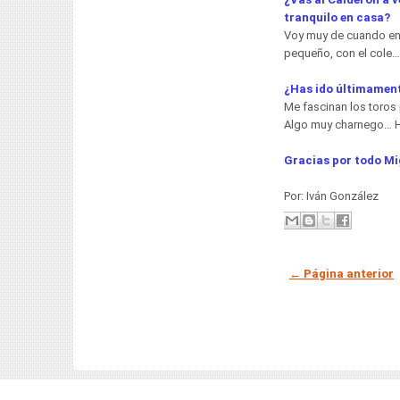
tranquilo en casa?
Voy muy de cuando en
pequeño, con el cole…
¿Has ido últimament
Me fascinan los toros
Algo muy charnego… H
Gracias por todo Mi
Por: Iván González
← Página anterior