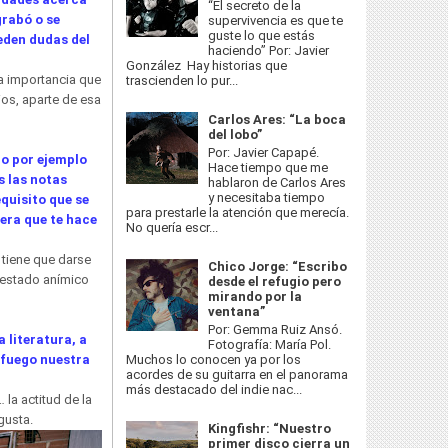
“El secreto de la
grabó o se
supervivencia es que te
guste lo que estás
eden dudas del
haciendo” Por: Javier
González Hay historias que
la importancia que
trascienden lo pur...
ios, aparte de esa
Carlos Ares: “La boca
del lobo”
Por: Javier Capapé.
mo por ejemplo
Hace tiempo que me
s las notas
hablaron de Carlos Ares
y necesitaba tiempo
quisito que se
para prestarle la atención que merecía.
nera que te hace
No quería escr...
 tiene que darse
Chico Jorge: “Escribo
n estado anímico
desde el refugio pero
mirando por la
ventana”
Por: Gemma Ruiz Ansó.
 literatura, a
Fotografía: María Pol.
Muchos lo conocen ya por los
 fuego nuestra
acordes de su guitarra en el panorama
más destacado del indie nac...
la actitud de la
gusta.
Kingfishr: “Nuestro
primer disco cierra un