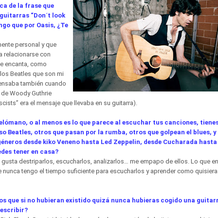
ca de la frase que
 guitarras “Don´t look
ngo que por Oasis, ¿Te
mente personal y que
 relacionarse con
me encanta, como
los Beatles que son mi
Pensaba también cuando
tu de Woody Guthrie
scists” era el mensaje que llevaba en su guitarra).
elómano, o al menos es lo que parece al escuchar tus canciones, tiene
 Beatles, otros que pasan por la rumba, otros que golpean el blues, 
 géneros desde kiko Veneno hasta Led Zeppelin, desde Cucharada hast
des tener en casa?
 gusta destriparlos, escucharlos, analizarlos… me empapo de ellos. Lo que e
 nunca tengo el tiempo suficiente para escucharlos y aprender como quisiera
os que si no hubieran existido quizá nunca hubieras cogido una guitarr
escribir?