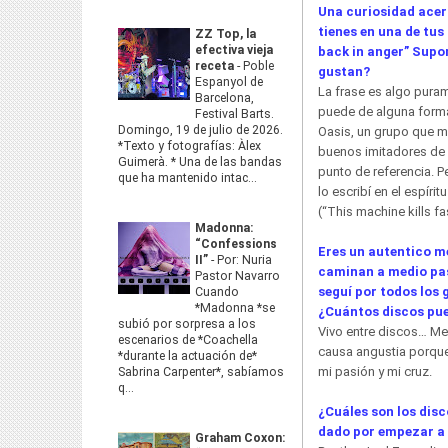
Una curiosidad acer
tienes en una de tus
ZZ Top, la
efectiva vieja
back in anger” Supo
receta
-
Poble
gustan?
Espanyol de
La frase es algo pura
Barcelona,
puede de alguna forma
Festival Barts.
Domingo, 19 de julio de 2026.
Oasis, un grupo que 
*Texto y fotografías: Àlex
buenos imitadores de 
Guimerà. * Una de las bandas
punto de referencia. 
que ha mantenido intac...
lo escribí en el espíri
(“This machine kills fa
Madonna:
“Confessions
Eres un autentico m
II”
-
Por: Nuria
caminan a medio paso
Pastor Navarro
seguí por todos los
Cuando
*Madonna *se
¿Cuántos discos pue
subió por sorpresa a los
Vivo entre discos… Me
escenarios de *Coachella
causa angustia porque
*durante la actuación de*
mi pasión y mi cruz.
Sabrina Carpenter*, sabíamos
q...
¿Cuáles son los disc
dado por empezar a 
Graham Coxon: