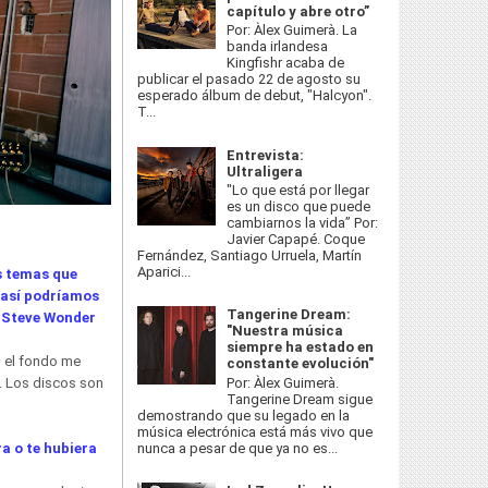
capítulo y abre otro”
Por: Àlex Guimerà. La
banda irlandesa
Kingfishr acaba de
publicar el pasado 22 de agosto su
esperado álbum de debut, "Halcyon".
T...
Entrevista:
Ultraligera
"Lo que está por llegar
es un disco que puede
cambiarnos la vida” Por:
Javier Capapé. Coque
Fernández, Santiago Urruela, Martín
Aparici...
s temas que
y así podríamos
Tangerine Dream:
a Steve Wonder
"Nuestra música
siempre ha estado en
n el fondo me
constante evolución"
Por: Àlex Guimerà.
. Los discos son
Tangerine Dream sigue
demostrando que su legado en la
música electrónica está más vivo que
nunca a pesar de que ya no es...
a o te hubiera