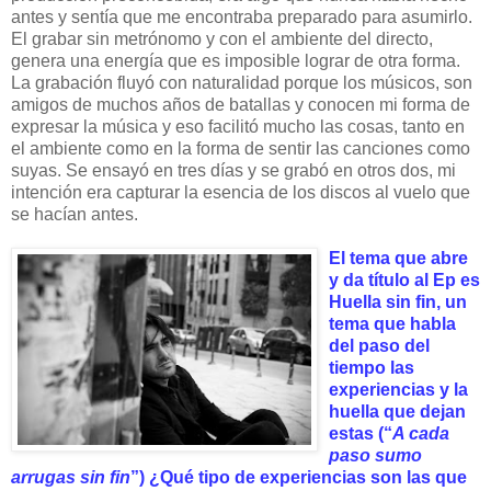
antes y sentía que me encontraba preparado para asumirlo.
El grabar sin metrónomo y con el ambiente del directo,
genera una energía que es imposible lograr de otra forma.
La grabación fluyó con naturalidad porque los músicos, son
amigos de muchos años de batallas y conocen mi forma de
expresar la música y eso facilitó mucho las cosas, tanto en
el ambiente como en la forma de sentir las canciones como
suyas. Se ensayó en tres días y se grabó en otros dos, mi
intención era capturar la esencia de los discos al vuelo que
se hacían antes.
El tema que abre
y da título al Ep es
Huella sin fin, un
tema que habla
del paso del
tiempo las
experiencias y la
huella que dejan
estas (“
A cada
paso sumo
arrugas sin fin
”) ¿Qué tipo de experiencias son las que