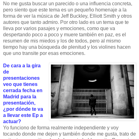
No me gusta buscar un parecido o una influencia concreta,
pero siento que este tema es un pequeño homenaje a la
forma de ver la música de Jeff Buckley, Elliott Smith y otros
autores que tanto admiro. Por otro lado es un tema que te
lleva por varios pasajes y emociones, como que va
despertando poco a poco y muere también en paz, es el
resumen de mis miedos y los de todos, pero al mismo
tiempo hay una búsqueda de plenitud y los violines hacen
que uno transite por esas emociones.
De cara a la gira
de
presentaciones
veo que tienes
cerrada fecha en
Madrid para la
presentación,
¿por dónde te va
a llevar este Ep a
actuar?
Yo funciono de forma realmente independiente y voy
tocando donde me dejen y también donde me gusta, trato de