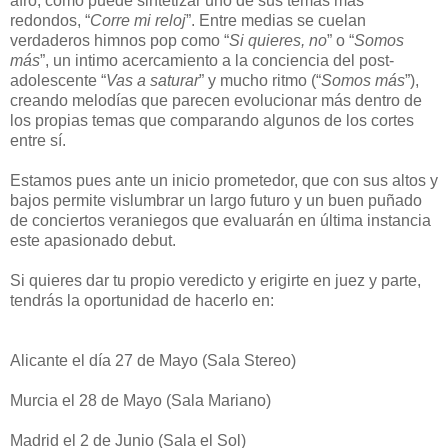
afro, como puede sintetizar uno de sus temas más
redondos, “
Corre mi reloj
”. Entre medias se cuelan
verdaderos himnos pop como “
Si quieres, no
” o “
Somos
más
”, un intimo acercamiento a la conciencia del post-
adolescente “
Vas a saturar
” y mucho ritmo (“
Somos más
”),
creando melodías que parecen evolucionar más dentro de
los propias temas que comparando algunos de los cortes
entre sí.
Estamos pues ante un inicio prometedor, que con sus altos y
bajos permite vislumbrar un largo futuro y un buen puñado
de conciertos veraniegos que evaluarán en última instancia
este apasionado debut.
Si quieres dar tu propio veredicto y erigirte en juez y parte,
tendrás la oportunidad de hacerlo en:
Alicante el día 27 de Mayo (Sala Stereo)
Murcia el 28 de Mayo (Sala Mariano)
Madrid el 2 de Junio (Sala el Sol)