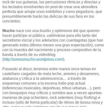
rock de sus guitarras, las percusiones rítmicas y directas y
los teclados envolventes en post de crear una atmosfera
perfecta que arrope unos estribillos y coros pegadizos, que
presumiblemente harán las delicias de sus fans en los
conciertos.
Mucho
nace con una
ilusión y optimismo del que quieren
hacer partícipe al público, valiéndose para ello tanto del
secretismo inicial y los adelantos con cuentagotas (que han
generado estos últimos meses una gran expectación), como
con la muestra del nacimiento y proceso compositivo de la
banda a través de su videoblog
(
http://somosmucho.wordpress.com/
).
Pasando al disco, tenemos entre manos once temas en
castellano cargados de mala leche, amores y desamores,
alabanza y crítica a la adolescencia… a través de
esquemas comunes a la escena indie-pop actual
(referencias musicales, deportivas, tribus urbanas…), pero
con bosquejos muy críticos y sonidos que a veces apuntan
maneras de pop ochentero, rock setentero (muy Rolling) e
incluso (sólo de forma particular) de ritmos de bossa nova y