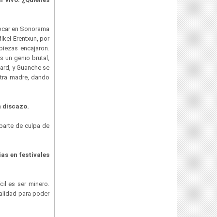
 tocar en Sonorama
ikel Erentxun, por
piezas encajaron.
 un genio brutal,
dard, y Guanche se
stra madre, dando
n discazo.
parte de culpa de
as en festivales
cil es ser minero.
alidad
para poder