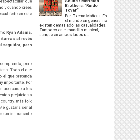
Sound / Meridian
 espectacular que
Brothers: "Ruido
no y cuando crees
Tovar"
escubierto en este
Por: Txema Mañeru. En
el mundo en general no
existen demasiado las casualidades.
Tampoco en el mundillo musical,
como Ryan Adams,
aunque en ambos lados s...
itarras al revés
el seguidor, pero
e comprendo, pero
ticas. Todo el que
o el que pretenda
uy importante. Por
n acercarse a los
enido prejuicios a
 country, más folk
Me gustaría ser al
omo un instrumento