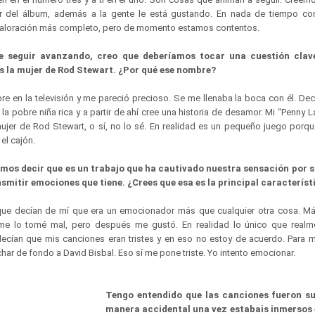
r del álbum, además a la gente le está gustando. En nada de tiempo com
aloración más completo, pero de momento estamos contentos.
de seguir avanzando, creo que deberíamos tocar una cuestión cla
s la mujer de Rod Stewart. ¿Por qué ese nombre?
e en la televisión y me pareció precioso. Se me llenaba la boca con él. Deci
 la pobre niña rica y a partir de ahí cree una historia de desamor. Mi “Penny L
ujer de Rod Stewart, o sí, no lo sé. En realidad es un pequeño juego porq
el cajón.
os decir que es un trabajo que ha cautivado nuestra sensación por su
smitir emociones que tiene. ¿Crees que esa es la principal característ
a que decían de mí que era un emocionador más que cualquier otra cosa. M
 me lo tomé mal, pero después me gustó. En realidad lo único que realm
cían que mis canciones eran tristes y en eso no estoy de acuerdo. Para mí l
ar de fondo a David Bisbal. Eso sí me pone triste. Yo intento emocionar.
Tengo entendido que las canciones fueron su
manera accidental una vez estabais inmersos 