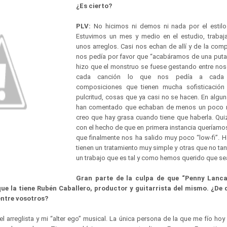
¿Es cierto?
PLV:
No hicimos ni demos ni nada por el estilo
Estuvimos un mes y medio en el estudio, traba
unos arreglos. Casi nos echan de allí y de la com
nos pedía por favor que “acabáramos de una puta 
hizo que el monstruo se fuese gestando entre nos
cada canción lo que nos pedía a cada
composiciones que tienen mucha sofisticació
pulcritud, cosas que ya casi no se hacen. En algu
han comentado que echaban de menos un poco 
creo que hay grasa cuando tiene que haberla. Qui
con el hecho de que en primera instancia queríamos
que finalmente nos ha salido muy poco “low-fi”. 
tienen un tratamiento muy simple y otras que no t
un trabajo que es tal y como hemos querido que 
Gran parte de la culpa de que “Penny Lanc
que la tiene Rubén Caballero, productor y guitarrista del mismo. ¿De
entre vosotros?
 el arreglista y mi “alter ego” musical. La única persona de la que me fío hoy 