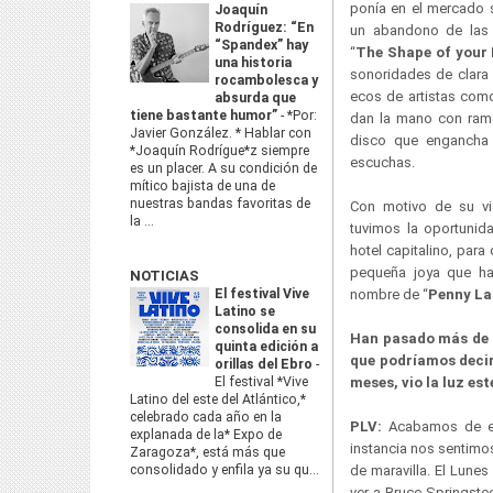
ponía en el mercado 
Joaquín
Rodríguez: “En
un abandono de las 
“Spandex” hay
“
The Shape of your
una historia
sonoridades de clara f
rocambolesca y
ecos de artistas co
absurda que
tiene bastante humor”
-
*Por:
dan la mano con ram
Javier González. * Hablar con
disco que engancha 
*Joaquín Rodrígue*z siempre
escuchas.
es un placer. A su condición de
mítico bajista de una de
nuestras bandas favoritas de
Con motivo de su vi
la ...
tuvimos la oportunida
hotel capitalino, par
pequeña joya que ha
NOTICIAS
El festival Vive
nombre de “
Penny La
Latino se
consolida en su
Han pasado más de d
quinta edición a
que podríamos decir
orillas del Ebro
-
El festival *Vive
meses, vio la luz e
Latino del este del Atlántico,*
celebrado cada año en la
PLV:
Acabamos de e
explanada de la* Expo de
instancia nos sentimo
Zaragoza*, está más que
consolidado y enfila ya su qu...
de maravilla. El Lune
ver a Bruce Springste