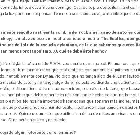
y en lo que haga. Tiene muchísimo peso en este disco. Es suyo. Es un tipo
 con nada. En eso casa mucho conmigo. Cuando te pierdes te ilumina el cami
ga la luz para hacerte pensar. Tener esa sensación es algo increíble que he d
tivamente sencillo rastrear la sombra del rock americano de autores 
ckley; ramalazos pop de mucha calidad al estilo The Beatles, con gu
 toques de folk de la escuela dylaniana, de la que sabemos que eres fi
bran menos protagonismo. ¿A qué se debe éste hecho?
adjetivo “dylaniano” va unido PLV Havoc desde que empecé. Es una cosa qu
l formato de mi primer disco que está grabado con armónica y guitarras acús
 inevitablemente con Dylan. No digo que no tenga algo de él. Es más, tod
 la música de autor y no tenga algo de él, se está perdiendo una vertiente m
táis, el álbum tiene determinados sonidos, o breaks de batería, que busca
encia innegable que debe ponerse en relación con el hecho de que no hemos t
eros o estilos. No nos ha importado hacer cosas que sonaran más indies, más
d lo que pretendíamos era huir del estilo, intentando hacer canción de autor. 
es al rock. Quiero ser un autor que utilice la música de raíces americanas c
urso. Si no será un quiero y no puedo.
 dejado algún referente por el camino?