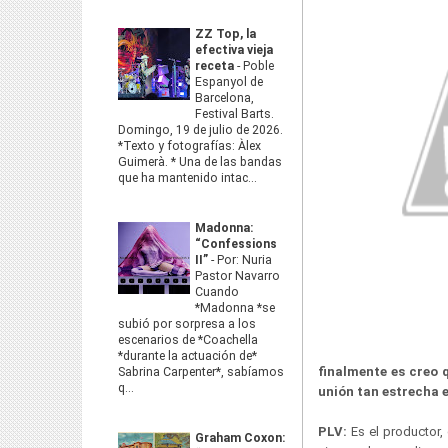
ZZ Top, la
efectiva vieja
receta
-
Poble
Espanyol de
Barcelona,
Festival Barts.
Domingo, 19 de julio de 2026.
*Texto y fotografías: Àlex
Guimerà. * Una de las bandas
que ha mantenido intac...
Madonna:
“Confessions
II”
-
Por: Nuria
Pastor Navarro
Cuando
*Madonna *se
subió por sorpresa a los
escenarios de *Coachella
*durante la actuación de*
finalmente es creo 
Sabrina Carpenter*, sabíamos
q...
unión tan estrecha 
PLV:
Es el productor,
Graham Coxon: