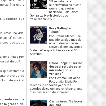
“El secreto de la
enzará la gira y
supervivencia es que te
guste lo que estás
haciendo” Por: Javier
González Hay historias que
ve. Sabemos que
trascienden lo pur...
Rory Gallagher:
"Blues"
dí crear una vida.
Por: Txema Mañeru Ha
ancaster” no tiene
pasado ya algo más de
ue creo que todos
un año desde que en
Universal comenzaron a
“celebrar” el que hubiera sido el 50
Aniversar...
 sencillez y por
ica del disco?
Chico Jorge: “Escribo
desde el refugio pero
mirando por la
ás que cantante o
ventana”
ente pretendo es
Por: Gemma Ruiz Ansó.
o triste era ir al
Fotografía: María Pol.
Muchos lo conocen ya por los
acordes de su guitarra en el panorama
más destacado del indie nac...
rgiendo casi de
Carlos Ares: “La boca
en la grabación.
del lobo”