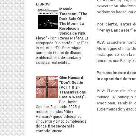
LIBROS
expectación alrededo
Manolo
podremos hacer una v
Tarancón: “The
Dark Side Of
The Moon. La
Por cierto, antes 
Revolución
“Penny Lancaster” e
Sónica de Pink
Floyd”
-
Por: Txema Mañeru. La
PLV:
Escuché el nombr
estupenda “Colección Elepé” de
la editorial *Efe Eme *sigue
Me
imaginé el mito de
sumando títulos de discos
nada que ver con la m
emblemáticos de bandas y
tenemos una Penny en 
solistas realmente ...
Personalmente debem
Glen Hansard:
la capacidad de tran
“Don't Settle
(Vol. 1 & 2 -
PLV:
El otro día leí
Transmissions
músico. Al principio
East & West)”
-
Por: Javier
emocionar. También de
Capapé. El pasado 2025 el
supermercado y escuch
músico irlandés *Glen
Hansard* quiso celebrar su
cincuenta y cinco cumpleaños
donde él se siente más
cómodo, encim...