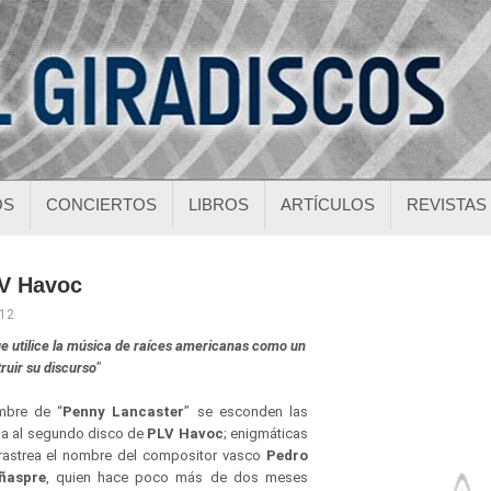
OS
CONCIERTOS
LIBROS
ARTÍCULOS
REVISTAS
LV Havoc
012
ue utilice la música de raíces americanas como un
ruir su discurso
”
mbre de “
Penny Lancaster
” se esconden las
da al segundo disco de
PLV Havoc
; enigmáticas
e rastrea el nombre del compositor vasco
Pedro
ñaspre
, quien hace poco más de dos meses