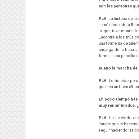
son las personas qu
PLV:
La historia de la
llamé corriendo a Rubé
lo que tuve
montar la
Encontré a los músico
una tormenta de talen
encarga de la batería
forma a una pandilla 
Bueno la marcha de R
PLV:
Lo he oído pero 
que sea un buen álbum
En poco tiempo has 
muy renombrados. ¿
PLV:
Lo he vivido con
Parece que lo hacemos
seguir haciendo las c