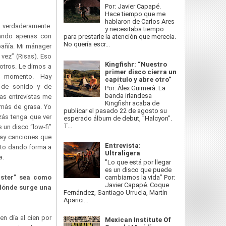
Por: Javier Capapé.
Hace tiempo que me
hablaron de Carlos Ares
 verdaderamente.
y necesitaba tiempo
jando apenas con
para prestarle la atención que merecía.
No quería escr...
pañía. Mi mánager
vez” (Risas). Eso
Kingfishr: “Nuestro
otros. Le dimos a
primer disco cierra un
 momento. Hay
capítulo y abre otro”
n de sonido y de
Por: Àlex Guimerà. La
banda irlandesa
nas entrevistas me
Kingfishr acaba de
más de grasa. Yo
publicar el pasado 22 de agosto su
zás tenga que ver
esperado álbum de debut, "Halcyon".
T...
 un disco “low-fi”
Hay canciones que
Entrevista:
anto dando forma a
Ultraligera
sea.
"Lo que está por llegar
es un disco que puede
cambiarnos la vida” Por:
aster” sea como
Javier Capapé. Coque
 dónde surge una
Fernández, Santiago Urruela, Martín
Aparici...
en día al cien por
Mexican Institute Of