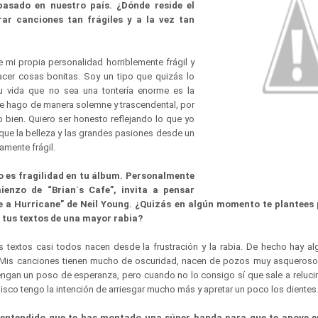
pasado en nuestro país. ¿Dónde reside el
rar canciones tan frágiles y a la vez tan
mi propia personalidad horriblemente frágil y
acer cosas bonitas. Soy un tipo que quizás lo
u vida que no sea una tontería enorme es la
ue hago de manera solemne y trascendental, por
o bien. Quiero ser honesto reflejando lo que yo
que la belleza y las grandes pasiones desde un
amente frágil.
 es fragilidad en tu álbum. Personalmente
enzo de “Brian´s Cafe”, invita a pensar
e a Hurricane” de Neil Young. ¿Quizás en algún momento te plantees 
 tus textos de una mayor rabia?
mis textos casi todos nacen desde la frustración y la rabia. De hecho hay a
 Mis canciones tienen mucho de oscuridad, nacen de pozos muy asquerosos
engan un poso de esperanza, pero cuando no lo consigo sí que sale a reluci
 disco tengo la intención de arriesgar mucho más y apretar un poco los diente
 entendido que te has montado una súper banda para que te apoye en