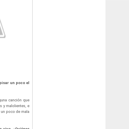
pisar un poco el
lguna canción que
 y malolientes, e
r un poco de mala
s.
 vivo. ¿Quiénes