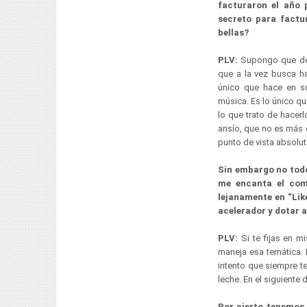
facturaron el año 
secreto para factu
bellas?
PLV:
Supongo que de 
que a la vez busca h
único que hace en s
música. Es lo único q
lo que trato de hacerl
ansío, que no es más 
punto de vista absolut
Sin embargo no todo
me encanta el comi
lejanamente en “Lik
acelerador y dotar a
PLV:
Si te fijas en 
maneja esa temática.
intento que siempre t
leche. En el siguiente
Por cierto tenemos