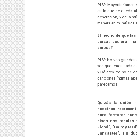
PLV:
Mayoritariament
es la que se queda ah
generación, y de la m
manera en mi música s
El hecho de que las 
quizás pudieran ha
ambos?
PLV:
No veo grandes 
veo que tenga nada qu
y Dólares. Yo no he v
canciones íntimas ap
parecemos.
Quizás la unión m
nosotros represen
para facturar canc
disco nos regalas 
Flood”, “Dainty Bird
Lancaster”, sin du