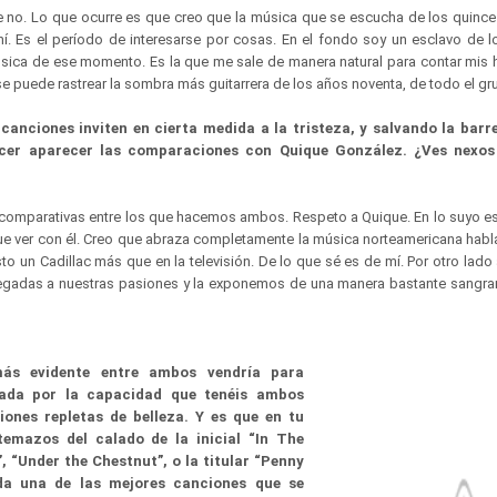
e no. Lo que ocurre es que
creo que la música que se escucha de los quince 
í. Es el período de interesarse por cosas. En el fondo soy un esclavo de l
úsica de ese momento. Es la que me sale de manera natural para contar mis hi
e puede rastrear la sombra más guitarrera de los años noventa, de todo el g
canciones inviten en cierta medida a la tristeza, y salvando la barre
cer aparecer las comparaciones con Quique González. ¿Ves nexos
comparativas entre los que hacemos ambos. Respeto a Quique. En lo suyo es 
e ver con él. Creo que abraza completamente la música norteamericana habl
isto un Cadillac más que en la televisión. De lo que sé es de mí. Por otro l
egadas a nuestras pasiones y la exponemos de una manera bastante sangran
ás evidente entre ambos vendría para
tada por la capacidad que tenéis ambos
iones repletas de belleza. Y es que en tu
temazos del calado de la inicial “In The
”, “Under the Chestnut”, o la titular “Penny
da una de las mejores canciones que se