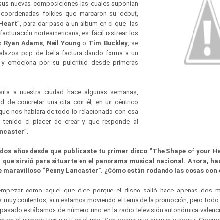
sus nuevas composiciones las cuales suponían
coordenadas folkies que marcaron su debut,
 Heart
”, para dar paso a un álbum en el que las
acturación norteamericana, es fácil rastrear los
mo
Ryan Adams
,
Neil Young
o
Tim Buckley
, se
alazos pop de bella factura dando forma a un
y emociona por su pulcritud desde primeras
sita a nuestra ciudad hace algunas semanas,
d de concretar una cita con él, en un céntrico
a que nos hablara de todo lo relacionado con esa
 tenido el placer de crear y que responde al
ncaster
”.
os años desde que publicaste tu primer disco “The Shape of your He
 que sirvió para situarte en el panorama musical nacional. Ahora, ha
ste maravilloso “Penny Lancaster”. ¿Cómo están rodando las cosas con 
mpezar como aquel que dice porque el disco salió hace apenas dos m
s muy contentos, aun estamos moviendo el tema de la promoción, pero todo
s pasado estábamos de número uno en la radio televisión autonómica valenci
en en el número tres y a ti en el uno. Son cosas que animan a seguir. Cree