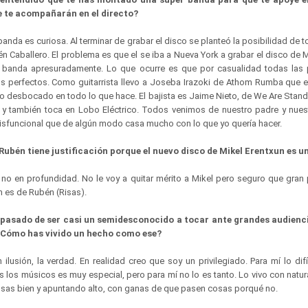
e te acompañarán en el directo?
 banda es curiosa. Al terminar de grabar el disco se planteó la posibilidad de
n Caballero. El problema es que el se iba a Nueva York a grabar el disco de M
 banda apresuradamente. Lo que ocurre es que por casualidad todas las 
s perfectos. Como guitarrista llevo a Joseba Irazoki de Athom Rumba que es
to desbocado en todo lo que hace. El bajista es Jaime Nieto, de We Are Stan
, y también toca en Lobo Eléctrico. Todos venimos de nuestro padre y nue
disfuncional que de algún modo casa mucho con lo que yo quería hacer.
ubén tiene justificación porque el nuevo disco de Mikel Erentxun es u
no en profundidad. No le voy a quitar mérito a Mikel pero seguro que gran 
 es de Rubén (Risas).
pasado de ser casi un semidesconocido a tocar ante grandes audienci
Cómo has vivido un hecho como ese?
 ilusión, la verdad. En realidad creo que soy un privilegiado. Para mí lo difí
 los músicos es muy especial, pero para mí no lo es tanto. Lo vivo con natur
osas bien y apuntando alto, con ganas de que pasen cosas porqué no.