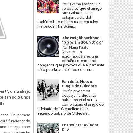
Por: Txema Mañeru La
verdad es que el amigo
Kim Salmon es un
estajanovista del
rock’n’roll. Lo mismo recupera a los
históricos The Scien...
The Neighbourhood:
“(((((ultraSOUND)))))”
Por: Nuria Pastor
Navarro. La
acromatopsia es una
extraña enfermedad
congénita que provoca que el paciente
sólo pueda percibir los colores...
Fan de ti: Nuevo
Single de Sidecars
Por fin podemos
art”, un trabajo
despejar la duda, ya
ce tan solo unos
sabemos cual será y
él?
cómo suena el single de
adelanto de “ Cremalleras ”, el
segundo trabajo de Sidecars...
eses. En primera
 está funcionando
Entrevista: Aviador
ana. Era gracioso
Dro
mos que hay mucha