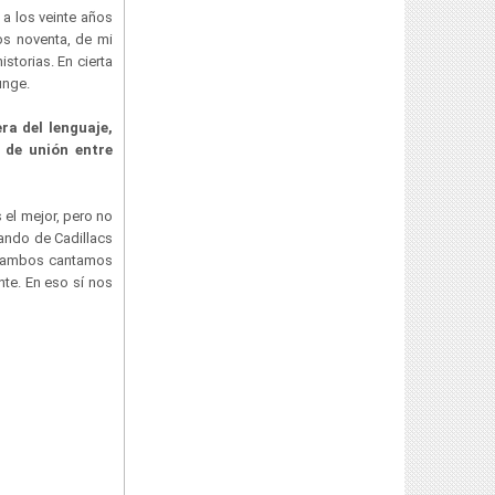
a los veinte años
os noventa, de mi
storias. En cierta
runge.
ra del lenguaje,
 de unión entre
el mejor, pero no
ando de Cadillacs
ado ambos cantamos
te. En eso sí nos