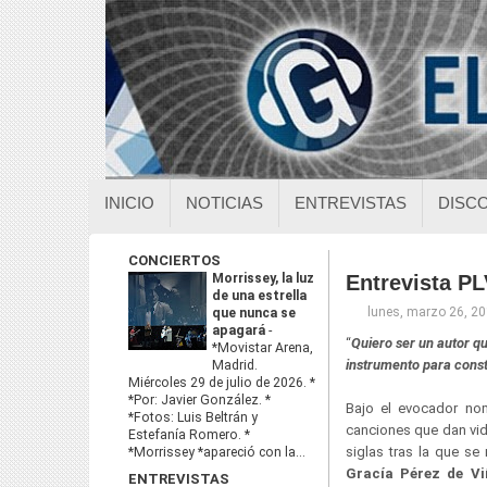
INICIO
NOTICIAS
ENTREVISTAS
DISC
CONCIERTOS
Morrissey, la luz
Entrevista P
de una estrella
lunes, marzo 26, 2
que nunca se
apagará
-
“
Quiero ser un autor q
*Movistar Arena,
instrumento para const
Madrid.
Miércoles 29 de julio de 2026. *
*Por: Javier González. *
Bajo el evocador no
*Fotos: Luis Beltrán y
canciones que dan vi
Estefanía Romero. *
siglas tras la que s
*Morrissey *apareció con la...
Gracía Pérez de Vi
ENTREVISTAS