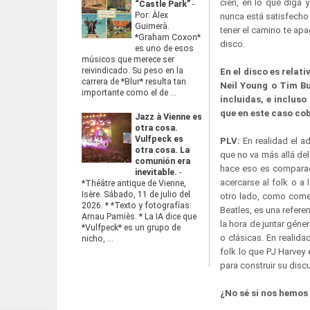
cien, en lo que diga 
“Castle Park”
-
Por: Àlex
nunca está satisfecho
Guimerà.
tener el camino te apa
*Graham Coxon*
disco.
es uno de esos
músicos que merece ser
reivindicado. Su peso en la
En el disco es rela
carrera de *Blur* resulta tan
Neil Young o Tim Bu
importante como el de ...
incluidas, e incluso
que en este caso co
Jazz à Vienne es
otra cosa.
Vulfpeck es
PLV:
En realidad el 
otra cosa. La
que no va más allá de
comunión era
hace eso es comparado
inevitable.
-
acercarse al folk o a
*Théâtre antique de Vienne,
Isère. Sábado, 11 de julio del
otro lado, como comen
2026. * *Texto y fotografías:
Beatles, es una refer
Arnau Pamiès. * La IA dice que
la hora de juntar gén
*Vulfpeck* es un grupo de
o clásicas. En realida
nicho, ...
folk lo que PJ Harvey 
para construir su disc
¿No sé si nos hemos