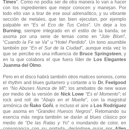
Times
”. Como no podía ser de otra manera lo van a hacer
con los ingredientes que mejor conocen y manejan. Por
todo ello van a tirar de ese soul adrenalítico, y su vibrante
sección de metales, que tan bien ejecutan, por ejemplo
palpable en “
Es el Eco de Tus Celos
”. Un deje a los
Burning
, siempre integrado en el estilo de la banda, se
asoma por una serie de temas como en “
Jole Blom
”,
“
Cuando la Fe se Va
” u “
Hotel Perdido
”. Un tono asumible
también por “
En el Sur de la Ciudad
”, aunque esta vez lo
que se percibe es una influencia de
Bruce Springsteen
, y
en la que colabora el que fuera líder de
Los Elegantes
Juanma del Olmo
.
Pero en el disco habrá también otros matices sonoros, como
el rhythm and blues guitarrero y cortante a lo
Dr. Feelgood
en “
No Abuses Nunca de Mí
”; los arrebatos de new wave
por medio de la versión de
Nick Lowe
“
Es el Momento
”; el
rock and roll de “
Abajo en el Muelle
”, con la magistral
armónica de
Ñako Goñi
, e incluso el aire a
Los Rodríguez
que asoma en “
Grandes Huesos Negros
”. Retomando su
esencia más negra también se darán al blues clásico por
medio de “
De las Ratas y Yo
” o inundando de color, en
consonancia con su portada, dejándose guiar por
Allen