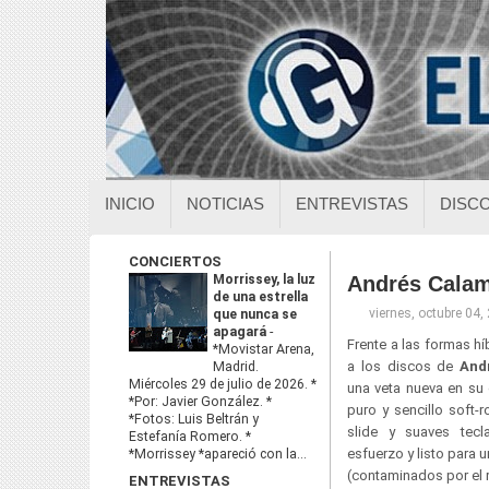
INICIO
NOTICIAS
ENTREVISTAS
DISC
CONCIERTOS
Morrissey, la luz
Andrés Calam
de una estrella
viernes, octubre 04,
que nunca se
apagará
-
Frente a las formas h
*Movistar Arena,
a los discos de
Andr
Madrid.
Miércoles 29 de julio de 2026. *
una veta nueva en su
*Por: Javier González. *
puro y sencillo soft-
*Fotos: Luis Beltrán y
slide y suaves tecl
Estefanía Romero. *
esfuerzo y listo para 
*Morrissey *apareció con la...
(contaminados por el r
ENTREVISTAS