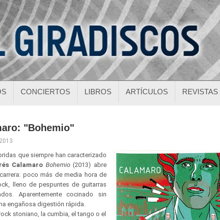
OS
CONCIERTOS
LIBROS
ARTÍCULOS
REVISTAS
aro: "Bohemio"
 2013
íbridas que siempre han caracterizado
és Calamaro
Bohemio
(2013) abre
 carrera: poco más de media hora de
rock, lleno de pespuntes de guitarras
ados. Aparentemente cocinado sin
una engañosa digestión rápida.
ock stoniano, la cumbia, el tango o el