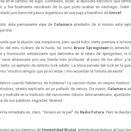
ida en el cambio de siglo. Sobrevivió, dicen, al episodio narcótico que term
l, y fue finalmente rescatado de lo que pudo acabar en naufragio. Siete
astado por trece mil pesos argentinos en una puja a beneficio de
Unicef
.
tata
: éste permanente viaje de
Calamaro
alrededor de sí mismo está repl
ue tirar.
Puede que la alusión sea inequívoca, pero quizá hubo cierta premura a la hor
n del mito rockero de la huída, tal como
Bruce Springsteen
lo entendió 
ia y frustración adolescente que detonaba en el relato de
Springsteen
, la 
” nace atravesada por una herida más profunda: el paso de los años y la
o tanto, un ejemplo de estricto rock adulto. La única parcela del rock en la q
omo “muchos amigos que ya no están / me recuerdan la fortuna de existir”.
lamos cuando hablamos de bohemia? La canción titular, un respiro mestizo 
rtodoxo, intenta explicarlo en un puñado de versos. De nuevo,
Calamaro
asp
to y melodía en la tradición del cancionero clásico latinoamericano, ajustán
na de sus palabras sagradas: libertad.
encia inmediata es, claro, “
Veneno en la piel
” de
Radio Futura
. Pero la deuda 
s.
 como en los tiempos de
Honestidad Brutal
, arrimándose incluso al tono l