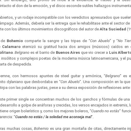
intacto el don de la emoción, y el disco esconde sutiles hallazgos instrument
biertos, y un rodaje incompatible con los veredictos apresurados que suele
ámpago. Además, debería ser la entrega que le rehabilitase ante el sector d
nte con los últimos movimientos discográficos del autor de
Alta Suciedad
(1
 de
Bohemio
comparte la sangre y las tripas de “
Con Abuelo
” y “
No Tie
e
Calamaro
eternizó su gratitud hacia dos amigos (músicos) caídos en
litano
.
Belgrano
es el barrio de
Buenos Aires
que vio crecer a
Luis Albert
 insólitos y complejos poetas de la moderna música latinoamericana, y el pu
carta de despedida.
lemne, con hermosos apuntes de steel guitar y armónica, “
Belgrano
” es 
ómito dylaniano que desbordaba en “
Con Abuelo
”. Una composición en la que 
irpa con las palabras justas, pese a su densa exposición de reflexiones ante 
éste primer single se concentran muchos de los ganchos y fórmulas de una 
l desarrollo a golpe de anáforas y crecidas, los versos encajados in extremis, 
 tiene origen bolerístico y, como los mejores boleros, “
Cuando no estás
” func
arencia: “
Cuando no estás / la soledad me aconseja mal
”.
otras muchas cosas,
Bohemio
es una gran montaña de citas, directamente in