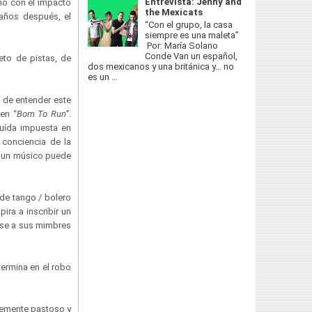
Entrevista: Jenny and
inó con el impacto
the Mexicats
 años después, el
“Con el grupo, la casa
siempre es una maleta”
Por: María Solano
Conde Van un español,
eto de pistas, de
dos mexicanos y una británica y… no
es un ...
a de entender este
en “
Born To Run”
.
huída impuesta en
 conciencia de la
ue un músico puede
de tango / bolero
ira a inscribir un
dose a sus mimbres
termina en el robo
evemente pastoso y