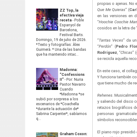
propias o ajenas. No 
Que Me Quieras
” (
Car
ZZ Top, la
efectiva vieja
en las versiones en d
receta
-
Poble
“
Hoochie Coochie Ma
Espanyol de
cosidos en la letra de 
Barcelona,
Festival Barts.
Domingo, 19 de julio de 2026.
“
Tantas Veces
” da un
*Texto y fotografías: Àlex
“
Perdón
” (
Pedro Flo
Guimerà. * Una de las bandas
Rodríguez
, “
Chicas
” 
que ha mantenido intac...
se recicla aquella re
Madonna:
En este caso, el colla
“Confessions
Y funciona también com
II”
-
Por: Nuria
que tiene mucho de rec
Pastor Navarro
Cuando
*Madonna *se
Rehenes
. Musicalment
subió por sorpresa a los
y saliendo del disco c
escenarios de *Coachella
retazos biográficos d
*durante la actuación de*
personas gramaticale
Sabrina Carpenter*, sabíamos
q...
símbolos reconocible
El piano rojo presidi
Graham Coxon: