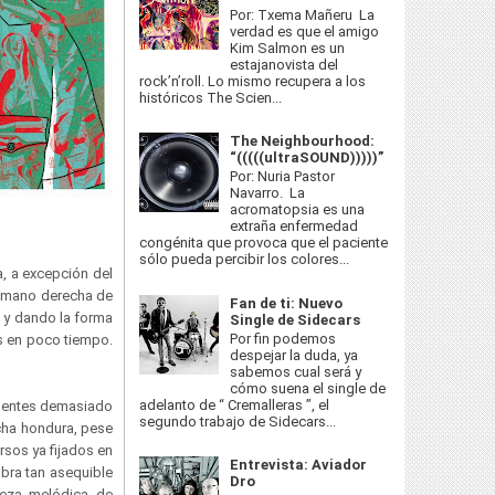
Por: Txema Mañeru La
verdad es que el amigo
Kim Salmon es un
estajanovista del
rock’n’roll. Lo mismo recupera a los
históricos The Scien...
The Neighbourhood:
“(((((ultraSOUND)))))”
Por: Nuria Pastor
Navarro. La
acromatopsia es una
extraña enfermedad
congénita que provoca que el paciente
sólo pueda percibir los colores...
, a excepción del
a mano derecha de
Fan de ti: Nuevo
o y dando la forma
Single de Sidecars
Por fin podemos
os en poco tiempo.
despejar la duda, ya
sabemos cual será y
cómo suena el single de
adelanto de “ Cremalleras ”, el
dentes demasiado
segundo trabajo de Sidecars...
cha hondura, pese
rsos ya fijados en
Entrevista: Aviador
bra tan asequible
Dro
reza melódica de