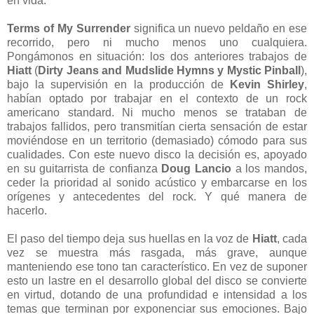
en vida.
Terms of My Surrender
significa un nuevo peldaño en ese
recorrido, pero ni mucho menos uno cualquiera.
Pongámonos en situación: los dos anteriores trabajos de
Hiatt
(
Dirty Jeans and Mudslide Hymns y Mystic Pinball
),
bajo la supervisión en la producción de
Kevin Shirley
,
habían optado por trabajar en el contexto de un rock
americano standard. Ni mucho menos se trataban de
trabajos fallidos, pero transmitían cierta sensación de estar
moviéndose en un territorio (demasiado) cómodo para sus
cualidades. Con este nuevo disco la decisión es, apoyado
en su guitarrista de confianza
Doug Lancio
a los mandos,
ceder la prioridad al sonido acústico y embarcarse en los
orígenes y antecedentes del rock. Y qué manera de
hacerlo.
El paso del tiempo deja sus huellas en la voz de
Hiatt
, cada
vez se muestra más rasgada, más grave, aunque
manteniendo ese tono tan característico. En vez de suponer
esto un lastre en el desarrollo global del disco se convierte
en virtud, dotando de una profundidad e intensidad a los
temas que terminan por exponenciar sus emociones. Bajo