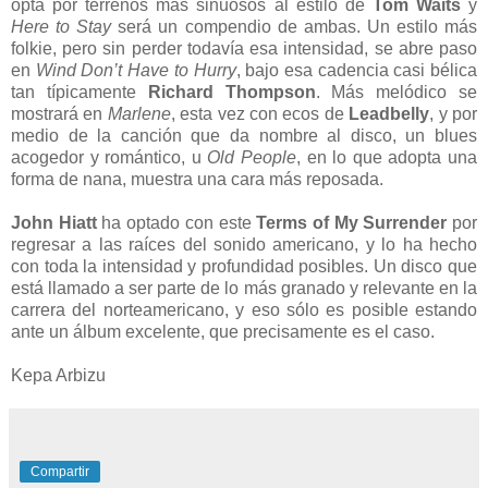
opta por terrenos más sinuosos al estilo de
Tom Waits
y
Here to Stay
será un compendio de ambas. Un estilo más
folkie, pero sin perder todavía esa intensidad, se abre paso
en
Wind Don’t Have to Hurry
, bajo esa cadencia casi bélica
tan típicamente
Richard Thompson
. Más melódico se
mostrará en
Marlene
, esta vez con ecos de
Leadbelly
, y por
medio de la canción que da nombre al disco, un blues
acogedor y romántico, u
Old People
, en lo que adopta una
forma de nana, muestra una cara más reposada.
John Hiatt
ha optado con este
Terms of My Surrender
por
regresar a las raíces del sonido americano, y lo ha hecho
con toda la intensidad y profundidad posibles. Un disco que
está llamado a ser parte de lo más granado y relevante en la
carrera del norteamericano, y eso sólo es posible estando
ante un álbum excelente, que precisamente es el caso.
Kepa Arbizu
Compartir