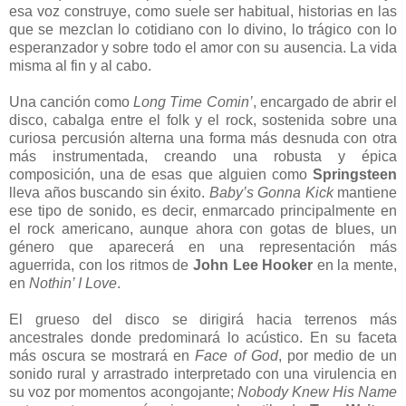
esa voz construye, como suele ser habitual, historias en las
que se mezclan lo cotidiano con lo divino, lo trágico con lo
esperanzador y sobre todo el amor con su ausencia. La vida
misma al fin y al cabo.
Una canción como
Long Time Comin’
, encargado de abrir el
disco, cabalga entre el folk y el rock, sostenida sobre una
curiosa percusión alterna una forma más desnuda con otra
más instrumentada, creando una robusta y épica
composición, una de esas que alguien como
Springsteen
lleva años buscando sin éxito.
Baby’s Gonna Kick
mantiene
ese tipo de sonido, es decir, enmarcado principalmente en
el rock americano, aunque ahora con gotas de blues, un
género que aparecerá en una representación más
aguerrida, con los ritmos de
John Lee Hooker
en la mente,
en
Nothin’ I Love
.
El grueso del disco se dirigirá hacia terrenos más
ancestrales donde predominará lo acústico. En su faceta
más oscura se mostrará en
Face of God
, por medio de un
sonido rural y arrastrado interpretado con una virulencia en
su voz por momentos acongojante;
Nobody Knew His Name