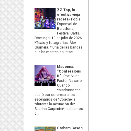
ZZ Top, la
efectiva vieja
receta
-
Poble
Espanyol de
Barcelona,
Festival Barts.
Domingo, 19 de julio de 2026.
*Texto y fotografías: Àlex
Guimerà. * Una de las bandas
que ha mantenido intac...
Madonna:
“Confessions
II”
-
Por: Nuria
Pastor Navarro
Cuando
*Madonna *se
subió por sorpresa a los
escenarios de *Coachella
*durante la actuación de*
Sabrina Carpenter*, sabíamos
q...
Graham Coxon: