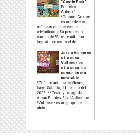
“Castle Park”
-
Por: Àlex
Guimerà.
*Graham Coxon*
es uno de esos
músicos que merece ser
reivindicado. Su peso en la
carrera de *Blur* resulta tan
importante como el de ...
Jazz à Vienne es
otra cosa.
Vulfpeck es
otra cosa. La
comunión era
inevitable.
-
*Théâtre antique de Vienne,
Isère. Sábado, 11 de julio del
2026. * *Texto y fotografías:
Arnau Pamiès. * La IA dice que
*Vulfpeck* es un grupo de
nicho, ...