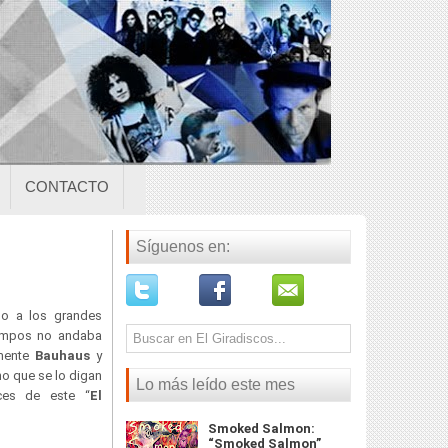
CONTACTO
Síguenos en:
po a los grandes
tiempos no andaba
amente
Bauhaus
y
no que se lo digan
Lo más leído este mes
ices de este “
El
Smoked Salmon:
“Smoked Salmon”