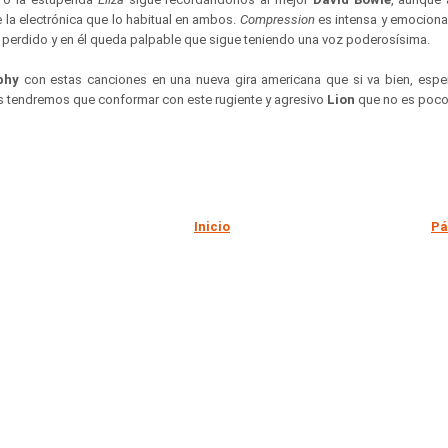
 la electrónica que lo habitual en ambos.
Compression
es intensa y emocionant
o perdido y en él queda palpable que sigue teniendo una voz poderosísima.
phy
con estas canciones en una nueva gira americana que si va bien, esp
 tendremos que conformar con este rugiente y agresivo
Lion
que no es poc
Inicio
Pá