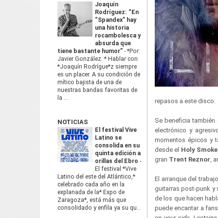
Joaquín
Rodríguez: “En
“Spandex” hay
una historia
rocambolesca y
absurda que
tiene bastante humor”
-
*Por:
Javier González. * Hablar con
*Joaquín Rodrígue*z siempre
es un placer. A su condición de
mítico bajista de una de
nuestras bandas favoritas de
la ...
repasos a este disco.
Se beneficia también 
NOTICIAS
El festival Vive
electrónico y agresi
Latino se
momentos épicos y ta
consolida en su
desde el
Holy Smoke
quinta edición a
gran
Trent Reznor
, 
orillas del Ebro
-
El festival *Vive
Latino del este del Atlántico,*
El arranque del traba
celebrado cada año en la
guitarras post-punk y
explanada de la* Expo de
de los que hacen habl
Zaragoza*, está más que
consolidado y enfila ya su qu...
puede encantar a fan
on your side
,
Loctaine