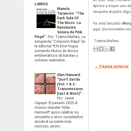
LIBROS
épicos y mayor uso de
Manolo
recupera el pulso alg
Tarancón: “The
Dark Side Of
The Moon. La
Ya está lanzado
Mur
Revolución
aquí. ¡De momento nos
Sónica de Pink
Floyd”
-
Por: Txema Mañeru. La
Txema Mañeru
estupenda “Colección Elepé” de
la editorial *Efe Eme *sigue
sumando títulos de discos
emblemáticos de bandas y
solistas realmente ...
← Página anterior
Glen Hansard:
“Don't Settle
(Vol. 1 & 2 -
Transmissions
East & West)”
-
Por: Javier
Capapé. El pasado 2025 el
músico irlandés *Glen
Hansard* quiso celebrar su
cincuenta y cinco cumpleaños
donde él se siente más
cómodo, encim...