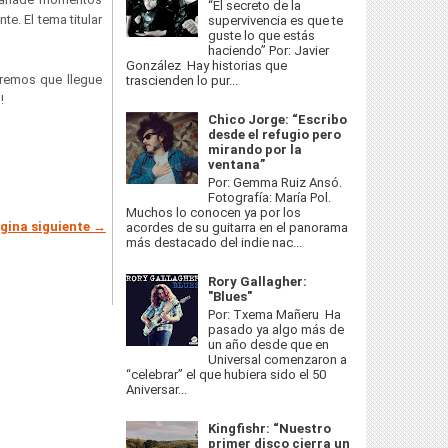
“El secreto de la
e. El tema titular
supervivencia es que te
guste lo que estás
haciendo” Por: Javier
González Hay historias que
eremos que llegue
trascienden lo pur...
o!
Chico Jorge: “Escribo
desde el refugio pero
mirando por la
ventana”
Por: Gemma Ruiz Ansó.
Fotografía: María Pol.
Muchos lo conocen ya por los
gina siguiente →
acordes de su guitarra en el panorama
más destacado del indie nac...
Rory Gallagher:
"Blues"
Por: Txema Mañeru Ha
pasado ya algo más de
un año desde que en
Universal comenzaron a
“celebrar” el que hubiera sido el 50
Aniversar...
Kingfishr: “Nuestro
primer disco cierra un