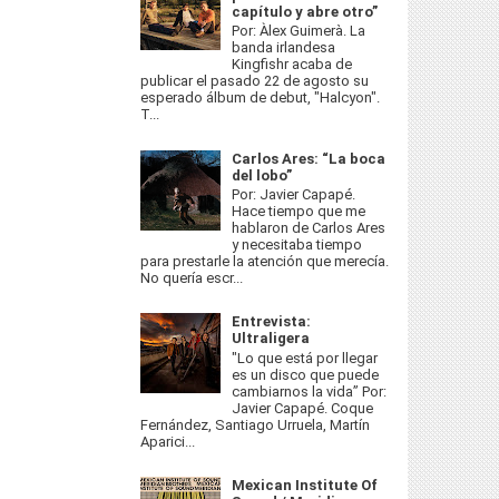
capítulo y abre otro”
Por: Àlex Guimerà. La
banda irlandesa
Kingfishr acaba de
publicar el pasado 22 de agosto su
esperado álbum de debut, "Halcyon".
T...
Carlos Ares: “La boca
del lobo”
Por: Javier Capapé.
Hace tiempo que me
hablaron de Carlos Ares
y necesitaba tiempo
para prestarle la atención que merecía.
No quería escr...
Entrevista:
Ultraligera
"Lo que está por llegar
es un disco que puede
cambiarnos la vida” Por:
Javier Capapé. Coque
Fernández, Santiago Urruela, Martín
Aparici...
Mexican Institute Of