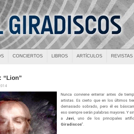
OS
CONCIERTOS
LIBROS
ARTÍCULOS
REVISTAS
: “Lion”
 2014
Nunca conviene enterrar antes de tiem
artistas. Es cierto que en los últimos 
demasiado sobrado, pero él es básic
eso siempre serán palabras mayores. Y si
a
Javi
, uno de los principales artíf
Giradiscos
”.