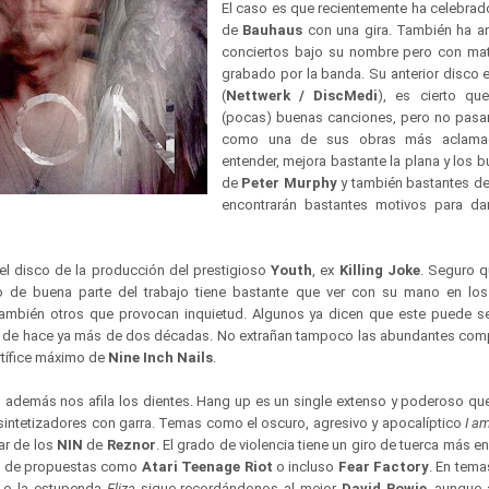
El caso es que recientemente ha celebrado
de
Bauhaus
con una gira. También ha a
conciertos bajo su nombre pero con mat
grabado por la banda. Su anterior disco e
(
Nettwerk / DiscMedi
), es cierto qu
(pocas) buenas canciones, pero no pasar
como una de sus obras más aclama
entender, mejora bastante la plana y los
de
Peter Murphy
y también bastantes d
encontrarán bastantes motivos para da
el disco de la producción del prestigioso
Youth
, ex
Killing Joke
. Seguro 
vo de buena parte del trabajo tiene bastante que ver con su mano en los
mbién otros que provocan inquietud. Algunos ya dicen que este puede se
de hace ya más de dos décadas. No extrañan tampoco las abundantes comp
artífice máximo de
Nine Inch Nails
.
jo además nos afila los dientes. Hang up es un single extenso y poderoso qu
 sintetizadores con garra. Temas como el oscuro, agresivo y apocalíptico
I a
ar de los
NIN
de
Reznor
. El grado de violencia tiene un giro de tuerca más e
s de propuestas como
Atari Teenage Riot
o incluso
Fear Factory
. En tem
o la estupenda
Eliza
sigue recordándonos al mejor
David Bowie
, aunque