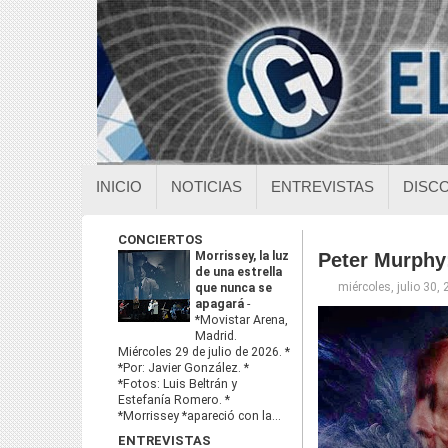
INICIO
NOTICIAS
ENTREVISTAS
DISC
CONCIERTOS
Morrissey, la luz
Peter Murphy
de una estrella
miércoles, julio 30,
que nunca se
apagará
-
*Movistar Arena,
Madrid.
Miércoles 29 de julio de 2026. *
*Por: Javier González. *
*Fotos: Luis Beltrán y
Estefanía Romero. *
*Morrissey *apareció con la...
ENTREVISTAS