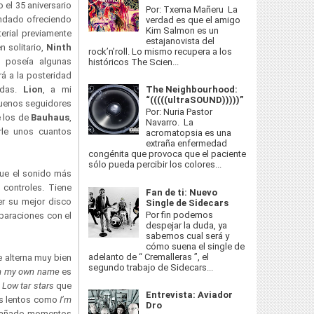
 el 35 aniversario
Por: Txema Mañeru La
ndado ofreciendo
verdad es que el amigo
Kim Salmon es un
erial previamente
estajanovista del
n solitario,
Ninth
rock’n’roll. Lo mismo recupera a los
e poseía algunas
históricos The Scien...
á a la posteridad
The Neighbourhood:
das.
Lion
, a mi
“(((((ultraSOUND)))))”
 buenos seguidores
Por: Nuria Pastor
e los de
Bauhaus
,
Navarro. La
rle unos cuantos
acromatopsia es una
extraña enfermedad
congénita que provoca que el paciente
sólo pueda percibir los colores...
que el sonido más
 controles. Tiene
Fan de ti: Nuevo
r su mejor disco
Single de Sidecars
Por fin podemos
araciones con el
despejar la duda, ya
sabemos cual será y
cómo suena el single de
adelanto de “ Cremalleras ”, el
e alterna muy bien
segundo trabajo de Sidecars...
m my own name
es
n
Low tar stars
que
Entrevista: Aviador
as lentos como
I’m
Dro
 añade momentos