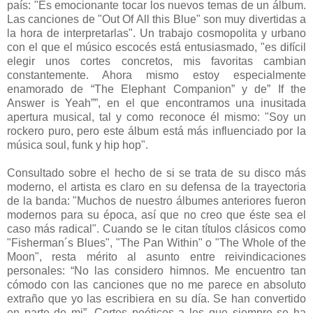
país: "Es emocionante tocar los nuevos temas de un álbum.
Las canciones de "Out Of All this Blue" son muy divertidas a
la hora de interpretarlas". Un trabajo cosmopolita y urbano
con el que el músico escocés está entusiasmado, "es difícil
elegir unos cortes concretos, mis favoritas cambian
constantemente. Ahora mismo estoy especialmente
enamorado de “The Elephant Companion” y de” If the
Answer is Yeah””, en el que encontramos una inusitada
apertura musical, tal y como reconoce él mismo: "Soy un
rockero puro, pero este álbum está más influenciado por la
música soul, funk y hip hop".
Consultado sobre el hecho de si se trata de su disco más
moderno, el artista es claro en su defensa de la trayectoria
de la banda: "Muchos de nuestro álbumes anteriores fueron
modernos para su época, así que no creo que éste sea el
caso más radical". Cuando se le citan títulos clásicos como
"Fisherman´s Blues", "The Pan Within" o "The Whole of the
Moon", resta mérito al asunto entre reivindicaciones
personales: “No las considero himnos. Me encuentro tan
cómodo con las canciones que no me parece en absoluto
extraño que yo las escribiera en su día. Se han convertido
en parte de mi”. Cortes poéticos a los que siempre se ha