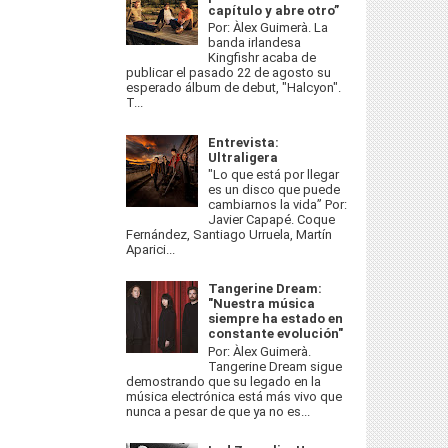
capítulo y abre otro”
Por: Àlex Guimerà. La
banda irlandesa
Kingfishr acaba de
publicar el pasado 22 de agosto su
esperado álbum de debut, "Halcyon".
T...
Entrevista:
Ultraligera
"Lo que está por llegar
es un disco que puede
cambiarnos la vida” Por:
Javier Capapé. Coque
Fernández, Santiago Urruela, Martín
Aparici...
Tangerine Dream:
"Nuestra música
siempre ha estado en
constante evolución"
Por: Àlex Guimerà.
Tangerine Dream sigue
demostrando que su legado en la
música electrónica está más vivo que
nunca a pesar de que ya no es...