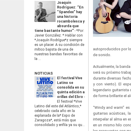
Joaquín
Rodríguez: “En
“Spandex” hay
una historia
rocambolesca y
absurda que
tiene bastante humor”
-
*Por:
Javier González. * Hablar con
*Joaquín Rodrígue*z siempre
es un placer. A su condición de
autoproducidos por l
mítico bajista de una de
nuestras bandas favoritas de
de sonido.
la ...
Actualmente, la banda 
será su próximo traba
NOTICIAS
El festival Vive
durante diversas fech
Latino se
y con viento). El esp
consolida en su
legendario guitarrista
quinta edición a
de forma brillante el 
orillas del Ebro
-
El festival *Vive
Latino del este del Atlántico,*
“Windy and warm” es u
celebrado cada año en la
guitarras acústicas,
explanada de la* Expo de
interpelar al alma en
Zaragoza*, está más que
consolidado y enfila ya su qu...
en un mismo hilo cond
las propuestas con ma