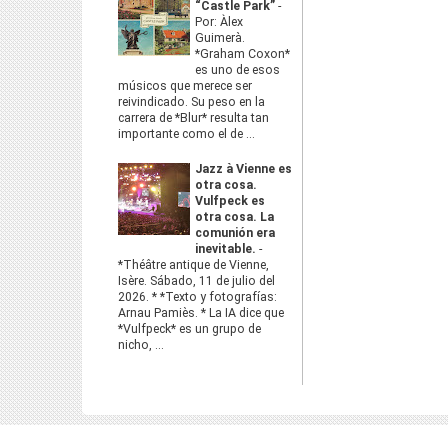
“Castle Park”
-
Por: Àlex
Guimerà.
*Graham Coxon*
es uno de esos
músicos que merece ser
reivindicado. Su peso en la
carrera de *Blur* resulta tan
importante como el de ...
Jazz à Vienne es
otra cosa.
Vulfpeck es
otra cosa. La
comunión era
inevitable.
-
*Théâtre antique de Vienne,
Isère. Sábado, 11 de julio del
2026. * *Texto y fotografías:
Arnau Pamiès. * La IA dice que
*Vulfpeck* es un grupo de
nicho, ...