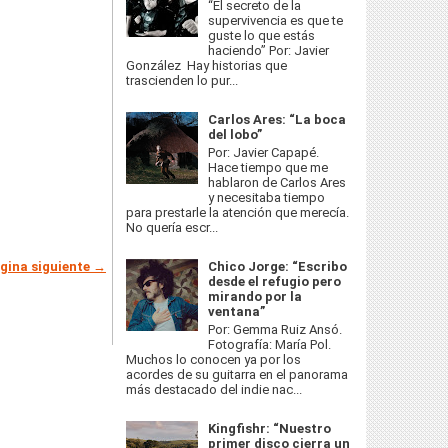
“El secreto de la
supervivencia es que te
guste lo que estás
haciendo” Por: Javier
González Hay historias que
trascienden lo pur...
Carlos Ares: “La boca
del lobo”
Por: Javier Capapé.
Hace tiempo que me
hablaron de Carlos Ares
y necesitaba tiempo
para prestarle la atención que merecía.
No quería escr...
gina siguiente →
Chico Jorge: “Escribo
desde el refugio pero
mirando por la
ventana”
Por: Gemma Ruiz Ansó.
Fotografía: María Pol.
Muchos lo conocen ya por los
acordes de su guitarra en el panorama
más destacado del indie nac...
Kingfishr: “Nuestro
primer disco cierra un