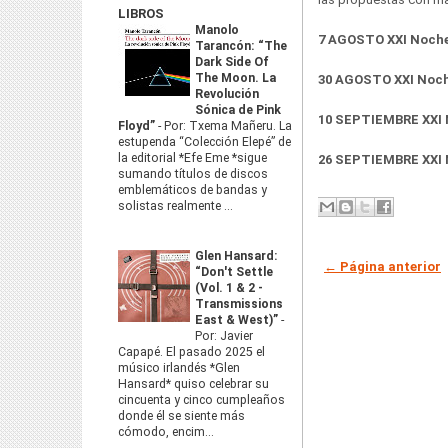
LIBROS
Manolo
7 AGOSTO XXI Noches
Tarancón: “The
Dark Side Of
The Moon. La
30 AGOSTO XXI Noche
Revolución
Sónica de Pink
10 SEPTIEMBRE XXI N
Floyd”
-
Por: Txema Mañeru. La
estupenda “Colección Elepé” de
la editorial *Efe Eme *sigue
26 SEPTIEMBRE XXI N
sumando títulos de discos
emblemáticos de bandas y
solistas realmente ...
Glen Hansard:
← Página anterior
“Don't Settle
(Vol. 1 & 2 -
Transmissions
East & West)”
-
Por: Javier
Capapé. El pasado 2025 el
músico irlandés *Glen
Hansard* quiso celebrar su
cincuenta y cinco cumpleaños
donde él se siente más
cómodo, encim...