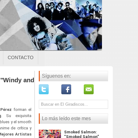
CONTACTO
Síguenos en:
 "Windy and
 Pérez
forman el
g
. Su exquisita
Lo más leído este mes
 blues y el smooth
ánime de crítica y
Smoked Salmon:
ejores Artistas
“Smoked Salmon”