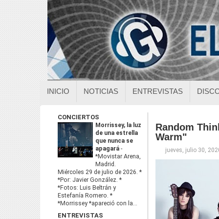
INICIO
NOTICIAS
ENTREVISTAS
DISC
CONCIERTOS
Morrissey, la luz
Random Think
de una estrella
Warm"
que nunca se
apagará
-
jueves, julio 30, 202
*Movistar Arena,
Madrid.
Miércoles 29 de julio de 2026. *
*Por: Javier González. *
*Fotos: Luis Beltrán y
Estefanía Romero. *
*Morrissey *apareció con la...
ENTREVISTAS