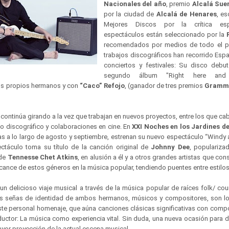
Nacionales del año
, premio
Alcalá Sue
por la ciudad de
Alcalá de Henares
, es
Mejores Discos por la crítica esp
espectáculos están seleccionado por la
recomendados por medios de todo el p
trabajos discográficos han recorrido Es
conciertos y festivales: Su disco deb
segundo álbum "Right here an
os propios hermanos y con
“Caco” Refojo
, (ganador de tres premios
Gramm
continúa girando a la vez que trabajan en nuevos proyectos, entre los que ca
jo discográfico y colaboraciones en cine. En
XXI Noches en los Jardines de
as a lo largo de agosto y septiembre, estrenan su nuevo espectáculo “Windy 
ectáculo toma su título de la canción original de
Johnny Dee
, populariza
 de
Tennesse Chet Atkins
, en alusión a él y a otros grandes artistas que con
alcance de estos géneros en la música popular, tendiendo puentes entre estilos
n delicioso viaje musical a través de la música popular de raíces folk/ cou
 las señas de identidad de ambos hermanos, músicos y compositores, son 
 este personal homenaje, que aúna canciones clásicas significativas con com
uctor: La música como experiencia vital. Sin duda, una nueva ocasión para d
yor proyección de la actual escena musical.