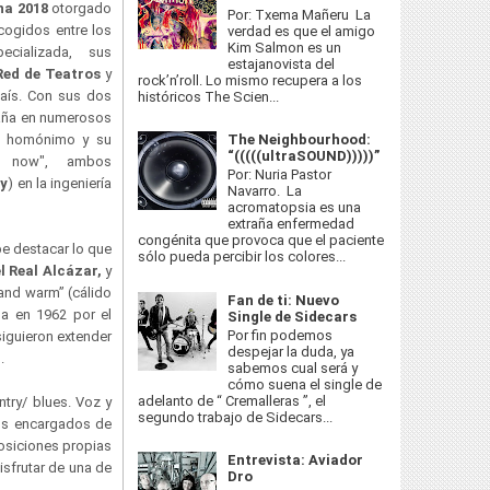
na 2018
otorgado
Por: Txema Mañeru La
cogidos entre los
verdad es que el amigo
Kim Salmon es un
ecializada, sus
estajanovista del
Red de Teatros
y
rock’n’roll. Lo mismo recupera a los
aís. Con sus dos
históricos The Scien...
paña en numerosos
The Neighbourhood:
ut homónimo y su
“(((((ultraSOUND)))))”
d now", ambos
Por: Nuria Pastor
y
) en la ingeniería
Navarro. La
acromatopsia es una
extraña enfermedad
congénita que provoca que el paciente
be destacar lo que
sólo pueda percibir los colores...
l Real Alcázar,
y
and warm” (cálido
Fan de ti: Nuevo
da en 1962 por el
Single de Sidecars
Por fin podemos
siguieron extender
despejar la duda, ya
.
sabemos cual será y
cómo suena el single de
adelanto de “ Cremalleras ”, el
ntry/ blues. Voz y
segundo trabajo de Sidecars...
los encargados de
posiciones propias
Entrevista: Aviador
isfrutar de una de
Dro