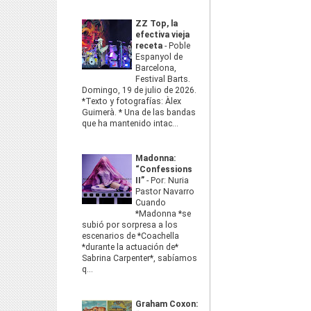
ZZ Top, la
efectiva vieja
receta
-
Poble
Espanyol de
Barcelona,
Festival Barts.
Domingo, 19 de julio de 2026.
*Texto y fotografías: Àlex
Guimerà. * Una de las bandas
que ha mantenido intac...
Madonna:
“Confessions
II”
-
Por: Nuria
Pastor Navarro
Cuando
*Madonna *se
subió por sorpresa a los
escenarios de *Coachella
*durante la actuación de*
Sabrina Carpenter*, sabíamos
q...
Graham Coxon: