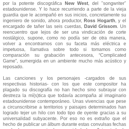
por la potente discográfica
New West
, del "songwriter"
estadounidense. Y lo hace recurriendo a parte de la vieja
guardia que le acompañó en sus inicios, concretamente su
ingeniero de sonido, ahora productor,
Ross Hogarth
, y el
encargado de tañer las seis cuerdas,
David Grissom
. Un
reencuentro que lejos de ser una vindicación de corte
nostálgico, supone, como no podía ser de otra manera,
volver a encontrarnos con su faceta más eléctrica e
impetuosa, llamativa sobre todo si tomamos como
comparación su grabación antecesora, “Complicated
Game”, sumergida en un ambiente mucho más acústico y
reposado.
Las canciones y los personajes -cargados de sus
respectivas historias- con los que este compositor ha
plagado su discografía no han hecho sino subrayar con
destreza la mí(s)tica que todavía acompaña al imaginario
estadounidense contemporáneo. Unas vivencias que pese
a circunscribirse a territorios y paisajes determinados han
logrado tejer un hilo con todo tipo de oyente gracias a su
universalidad subyacente. Por eso no es extraño que el
hecho de publicar un álbum durante estas convulsas fechas