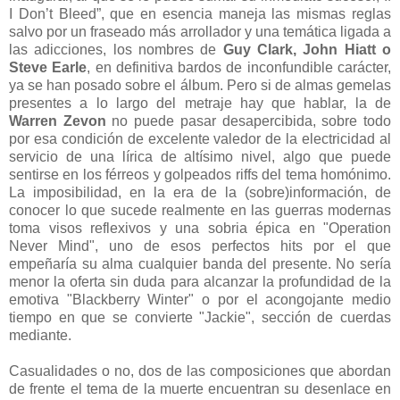
I Don’t Bleed”, que en esencia maneja las mismas reglas
salvo por un fraseado más arrollador y una temática ligada a
las adicciones, los nombres de
Guy Clark, John Hiatt o
Steve Earle
, en definitiva bardos de inconfundible carácter,
ya se han posado sobre el álbum. Pero si de almas gemelas
presentes a lo largo del metraje hay que hablar, la de
Warren Zevon
no puede pasar desapercibida, sobre todo
por esa condición de excelente valedor de la electricidad al
servicio de una lírica de altísimo nivel, algo que puede
sentirse en los férreos y golpeados riffs del tema homónimo.
La imposibilidad, en la era de la (sobre)información, de
conocer lo que sucede realmente en las guerras modernas
toma visos reflexivos y una sobria épica en "Operation
Never Mind", uno de esos perfectos hits por el que
empeñaría su alma cualquier banda del presente. No sería
menor la oferta sin duda para alcanzar la profundidad de la
emotiva "Blackberry Winter" o por el acongojante medio
tiempo en que se convierte "Jackie", sección de cuerdas
mediante.
Casualidades o no, dos de las composiciones que abordan
de frente el tema de la muerte encuentran su desenlace en