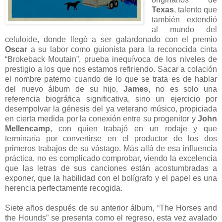
Texas
, talento que
también extendió
al mundo del
celuloide, donde llegó a ser galardonado con el premio
Oscar
a su labor como guionista para la reconocida cinta
“Brokeback Moutain”, prueba inequívoca de los niveles de
prestigio a los que nos estamos refiriendo. Sacar a colación
el nombre paterno cuando de lo que se trata es de hablar
del nuevo álbum de su hijo,
James
, no es solo una
referencia biográfica significativa, sino un ejercicio por
desempolvar la génesis del ya veterano músico, propiciada
en cierta medida por la conexión entre su progenitor y
John
Mellencamp
, con quien trabajó en un rodaje y que
terminaría por convertirse en el productor de los dos
primeros trabajos de su vástago. Más allá de esa influencia
práctica, no es complicado comprobar, viendo la excelencia
que las letras de sus canciones están acostumbradas a
exponer, que la habilidad con el bolígrafo y el papel es una
herencia perfectamente recogida.
Siete años después de su anterior álbum, “The Horses and
the Hounds” se presenta como el regreso, esta vez avalado