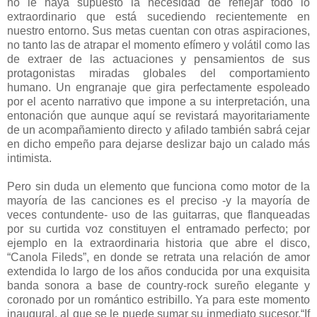
no le haya supuesto la necesidad de reflejar todo lo
extraordinario que está sucediendo recientemente en
nuestro entorno. Sus metas cuentan con otras aspiraciones,
no tanto las de atrapar el momento efímero y volátil como las
de extraer de las actuaciones y pensamientos de sus
protagonistas miradas globales del comportamiento
humano. Un engranaje que gira perfectamente espoleado
por el acento narrativo que impone a su interpretación, una
entonación que aunque aquí se revistará mayoritariamente
de un acompañamiento directo y afilado también sabrá cejar
en dicho empeño para dejarse deslizar bajo un calado más
intimista.
Pero sin duda un elemento que funciona como motor de la
mayoría de las canciones es el preciso -y la mayoría de
veces contundente- uso de las guitarras, que flanqueadas
por su curtida voz constituyen el entramado perfecto; por
ejemplo en la extraordinaria historia que abre el disco,
“Canola Fileds”, en donde se retrata una relación de amor
extendida lo largo de los años conducida por una exquisita
banda sonora a base de country-rock sureño elegante y
coronado por un romántico estribillo. Ya para este momento
inaugural, al que se le puede sumar su inmediato sucesor,“If