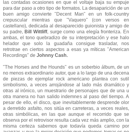
las contadas ocasiones en que el voltaje baja su empuje
para dar paso a otro tipo de formatos. La desaparición de un
buen amigo convierte "Decent Man" en un folk-country
crepuscular mientras que "Vaquero" (con versos en
castellano), dedicada al desaparecido guionista y amigo de
su padre,
Bill Wittliff
, surge como una elegía fronteriza. En
ambas, el tono quebradizo de su interpretación y ese halo
helador que solo la guadaña consigue trasladar, nos
retrotrae en ciertos aspectos a esas ya míticas "American
Recordings" de
Johnny Cash.
"The Horses and the Hounds" es un soberbio álbum, de un
no menos extraordinario autor, que a lo largo de una decena
de piezas de ejemplar rock americano plantea con sutil
simbolismo, a veces arrojándose al lado más dramático y
otras al irónico, un muestrario de personajes que de una u
otra manera no han salido indemnes al paso del tiempo. A
pesar de ello, el disco, que inevitablemente desprende olor
a derretido asfalto, nos sitúa en carreteras, a veces reales,
otras simbólicas, en las que aunque el recorrido que se
observa por el retrovisor resulta cada vez más amplio, con la
misma certeza sabemos que todavía queda camino por
avanzar, y que la mejor decisión que podemos tomar es no