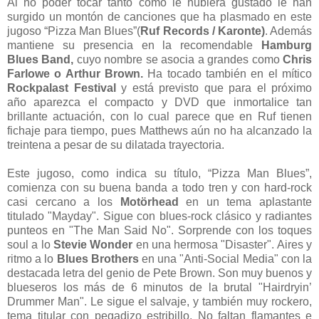
Al no poder tocar tanto como le hubiera gustado le han
surgido un montón de canciones que ha plasmado en este
jugoso “Pizza Man Blues”(
Ruf Records / Karonte)
. Además
mantiene su presencia en la recomendable
Hamburg
Blues Band,
cuyo nombre se asocia a grandes como
Chris
Farlowe o Arthur Brown.
Ha tocado también en el mítico
Rockpalast Festival
y está previsto que para el próximo
año aparezca el compacto y DVD que inmortalice tan
brillante actuación, con lo cual parece que en Ruf tienen
fichaje para tiempo, pues Matthews aún no ha alcanzado la
treintena a pesar de su dilatada trayectoria.
Este jugoso, como indica su título, “Pizza Man Blues”,
comienza con su buena banda a todo tren y con hard-rock
casi cercano a los
Motörhead
en un tema aplastante
titulado "Mayday". Sigue con blues-rock clásico y radiantes
punteos en "The Man Said No". Sorprende con los toques
soul a lo
Stevie Wonder
en una hermosa "Disaster". Aires y
ritmo a lo
Blues Brothers
en una "Anti-Social Media" con la
destacada letra del genio de Pete Brown. Son muy buenos y
blueseros los más de 6 minutos de la brutal "Hairdryin’
Drummer Man". Le sigue el salvaje, y también muy rockero,
tema titular con pegadizo estribillo. No faltan flamantes e