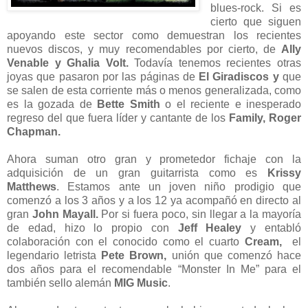
blues-rock. Si es
cierto que siguen
apoyando este sector como demuestran los recientes
nuevos discos, y muy recomendables por cierto, de
Ally
Venable y Ghalia Volt.
Todavía tenemos recientes otras
joyas que pasaron por las páginas de
El Giradiscos y
que
se salen de esta corriente más o menos generalizada, como
es la gozada de
Bette Smith
o el reciente e inesperado
regreso del que fuera líder y cantante de los
Family, Roger
Chapman.
Ahora suman otro gran y prometedor fichaje con la
adquisición de un gran guitarrista como es
Krissy
Matthews
. Estamos ante un joven niño prodigio que
comenzó a los 3 años y a los 12 ya acompañó en directo al
gran
John Mayall.
Por si fuera poco, sin llegar a la mayoría
de edad, hizo lo propio con
Jeff Healey
y entabló
colaboración con el conocido como el cuarto
Cream,
el
legendario letrista
Pete Brown,
unión que comenzó hace
dos años para el recomendable “Monster In Me” para el
también sello alemán
MIG Music
.