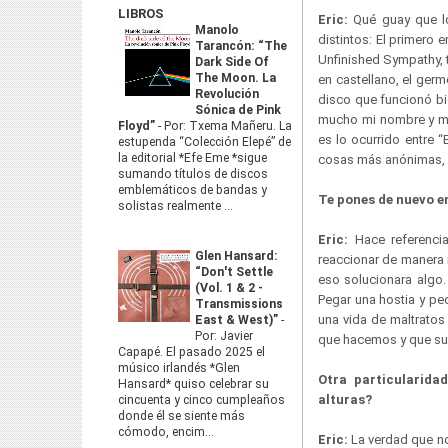
LIBROS
Eric:
Qué guay que lo 
Manolo
distintos: El primero 
Tarancón: “The
Unfinished Sympathy, 
Dark Side Of
The Moon. La
en castellano, el germ
Revolución
disco que funcionó bi
Sónica de Pink
mucho mi nombre y me
Floyd”
-
Por: Txema Mañeru. La
es lo ocurrido entre “
estupenda “Colección Elepé” de
la editorial *Efe Eme *sigue
cosas más anónimas, a
sumando títulos de discos
emblemáticos de bandas y
Te pones de nuevo en
solistas realmente ...
Eric:
Hace referenci
Glen Hansard:
reaccionar de manera 
“Don't Settle
eso solucionara algo.
(Vol. 1 & 2 -
Pegar una hostia y pe
Transmissions
una vida de maltratos 
East & West)”
-
Por: Javier
que hacemos y que su
Capapé. El pasado 2025 el
músico irlandés *Glen
Otra particularida
Hansard* quiso celebrar su
alturas?
cincuenta y cinco cumpleaños
donde él se siente más
cómodo, encim...
Eric:
La verdad que no