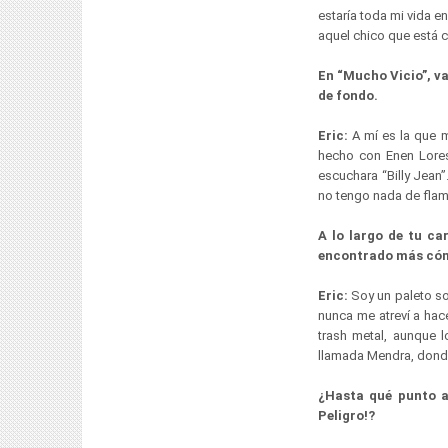
estaría toda mi vida e
aquel chico que está c
En “Mucho Vicio”, v
de fondo.
Eric:
A mí es la que m
hecho con Enen Lores
escuchara “Billy Jean
no tengo nada de fla
A lo largo de tu ca
encontrado más c
Eric:
Soy un paleto so
nunca me atreví a hac
trash metal, aunque 
llamada Mendra, donde 
¿Hasta qué punto 
Peligro!?