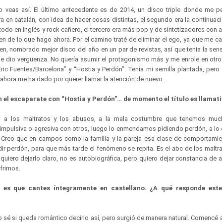
veas así. El último antecedente es de 2014, un disco triple donde me pe
era en catalán, con idea de hacer cosas distintas, el segundo era la continuac
todo en inglés y rock cañero, el tercero era más pop y de sintetizadores con
en de lo que hago ahora. Por el camino traté de eliminar el ego, ya que me c
en, nombrado mejor disco del año en un par de revistas, así que tenía la se
 dio vergüenza. No quería asumir el protagonismo más y me enrole en otro
Eric Fuentes/Barcelona” y “Hostia y Perdón”. Tenía mi semilla plantada, pero
hora me ha dado por querer llamar la atención de nuevo.
 el escaparate con “Hostia y Perdón”… de momento el título es llamati
a a los maltratos y los abusos, a la mala costumbre que tenemos mu
impulsiva o agresiva con otros, luego lo enmendamos pidiendo perdón, a lo c
 Creo que en campos como la familia y la pareja esa clase de comportamie
dir perdón, para que más tarde el fenómeno se repita. Es el abc de los maltr
quiero dejarlo claro, no es autobiográfica, pero quiero dejar constancia de 
frimos.
d es que cantes íntegramente en castellano. ¿A qué responde est
 sé si queda romántico decirlo así, pero surgió de manera natural. Comencé