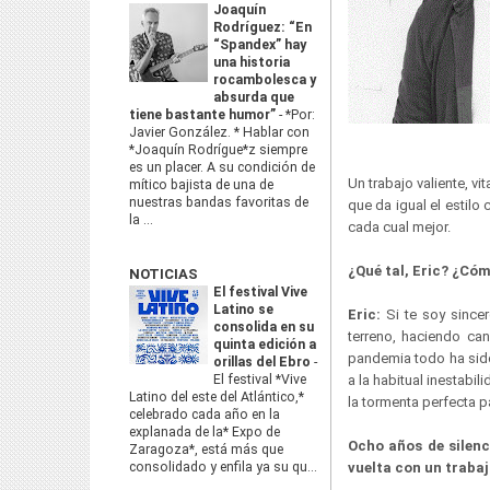
Joaquín
Rodríguez: “En
“Spandex” hay
una historia
rocambolesca y
absurda que
tiene bastante humor”
-
*Por:
Javier González. * Hablar con
*Joaquín Rodrígue*z siempre
es un placer. A su condición de
Un trabajo valiente, vi
mítico bajista de una de
nuestras bandas favoritas de
que da igual el estil
la ...
cada cual mejor.
¿Qué tal, Eric? ¿Có
NOTICIAS
El festival Vive
Latino se
Eric:
Si te soy since
consolida en su
terreno, haciendo ca
quinta edición a
pandemia todo ha sido
orillas del Ebro
-
El festival *Vive
a la habitual inestab
Latino del este del Atlántico,*
la tormenta perfecta 
celebrado cada año en la
explanada de la* Expo de
Ocho años de silenc
Zaragoza*, está más que
consolidado y enfila ya su qu...
vuelta con un trabaj