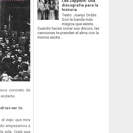
Led Zeppelin: Una
discografía para la
historia
Texto: Juanjo Ordás.
Son la banda más
mágica que existe.
Cuando haces sonar sus discos, las
canciones te prenden el alma con la
misma excita...
disco concreto de
k andante.
drías ser tú.
 el viejo que mira
uando empezamos a
la vida. Creía que