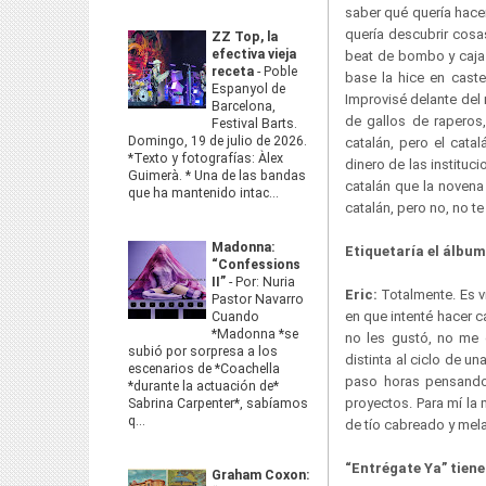
saber qué quería hacer
quería descubrir cosa
ZZ Top, la
efectiva vieja
beat de bombo y caja 
receta
-
Poble
base la hice en cast
Espanyol de
Improvisé delante del 
Barcelona,
de gallos de raperos
Festival Barts.
Domingo, 19 de julio de 2026.
catalán, pero el cata
*Texto y fotografías: Àlex
dinero de las instituc
Guimerà. * Una de las bandas
catalán que la novena
que ha mantenido intac...
catalán, pero no, no 
Madonna:
Etiquetaría el álbum 
“Confessions
II”
-
Por: Nuria
Eric:
Totalmente. Es v
Pastor Navarro
en que intenté hacer c
Cuando
*Madonna *se
no les gustó, no me 
subió por sorpresa a los
distinta al ciclo de u
escenarios de *Coachella
paso horas pensando
*durante la actuación de*
proyectos. Para mí la 
Sabrina Carpenter*, sabíamos
q...
de tío cabreado y mel
“Entrégate Ya” tien
Graham Coxon: