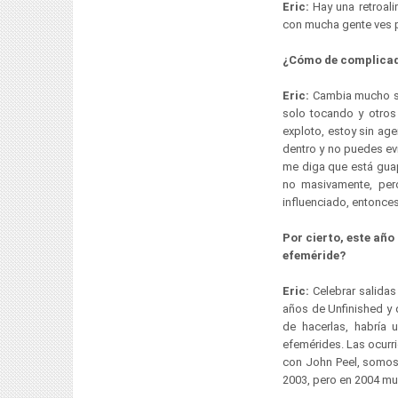
Eric:
Hay una retroali
con mucha gente ves p
¿Cómo de complicado
Eric:
Cambia mucho si 
solo tocando y otros
exploto, estoy sin ag
dentro y no puedes evi
me diga que está guap
no masivamente, pero
influenciado, entonce
Por cierto, este añ
efeméride?
Eric:
Celebrar salidas
años de Unfinished y 
de hacerlas, habría
efemérides. Las ocurr
con John Peel, somos c
2003, pero en 2004 mu