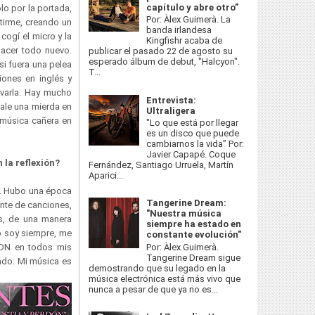
capítulo y abre otro”
lo por la portada,
Por: Àlex Guimerà. La
tirme, creando un
banda irlandesa
ogí el micro y la
Kingfishr acaba de
acer todo nuevo.
publicar el pasado 22 de agosto su
esperado álbum de debut, "Halcyon".
si fuera una pelea
T...
iones en inglés y
ervarla. Hay mucho
Entrevista:
vale una mierda en
Ultraligera
 música cañera en
"Lo que está por llegar
es un disco que puede
cambiarnos la vida” Por:
Javier Capapé. Coque
n la reflexión?
Fernández, Santiago Urruela, Martín
Aparici...
a. Hubo una época
Tangerine Dream:
ente de canciones,
"Nuestra música
as, de una manera
siempre ha estado en
vo soy siempre, me
constante evolución"
Por: Àlex Guimerà.
ADN en todos mis
Tangerine Dream sigue
fado. Mi música es
demostrando que su legado en la
música electrónica está más vivo que
nunca a pesar de que ya no es...