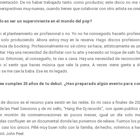
mentación. De no haber trabajado tanto como productor, este disco no me sal
erspectivas muy nuevas, cuando tienes que colaborar con otro artista se cre
 es ser un superviviente en el mundo del pop?
el planteamiento es profesional o no. Yo no he conseguido hacerlo profesi
 solo produciendo. Ahora estoy muy en la reserva. Hago discos profesion
encia de booking. Profesionalmente no sé cómo se hace, artísticamente es un
tar. Hay una necesidad de disfrutar con tu arte y necesito un toque de salir fu
o. Entonces, al conseguirlo, te vas a casa. Hay una necesidad de reconocimi
 sí sentir que haces música que vale la pena. A veces viene gente a de
s se me cae la baba. Ese es mi legado.
o se cumplen 25 años de tu debut. ¿Has preparado algún evento para 
 de discos es el recurso para existir en las redes. En mi caso a finales de 
de las Peel Sessions y de mi sello, “Hang the Dj records”, con quien publico
 un montón de conmemoraciones en pocos meses, igual un día solo me
idas confluyen en un documental donde las ponemos de relieve. Fuimos los p
asi los únicos. Pillé muy buen rollo con la familia, de hecho, volvimos a ha
rió John Peel.