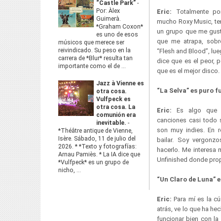
“Castle Park”
-
Por: Àlex
Eric:
Totalmente po
Guimerà.
mucho Roxy Music, ten
*Graham Coxon*
un grupo que me gust
es uno de esos
que me atrapa, sobr
músicos que merece ser
reivindicado. Su peso en la
“Flesh and Blood”, lue
carrera de *Blur* resulta tan
dice que es el peor, 
importante como el de ...
que es el mejor disco.
Jazz à Vienne es
“La Selva” es puro f
otra cosa.
Vulfpeck es
otra cosa. La
Eric:
Es algo que 
comunión era
canciones casi todo 
inevitable.
-
son muy indies. En 
*Théâtre antique de Vienne,
Isère. Sábado, 11 de julio del
bailar. Soy vergonz
2026. * *Texto y fotografías:
hacerlo. Me interesa
Arnau Pamiès. * La IA dice que
Unfinished donde prop
*Vulfpeck* es un grupo de
nicho, ...
“Un Claro de Luna” e
Eric:
Para mí es la c
atrás, ve lo que ha h
funcionar bien con la 