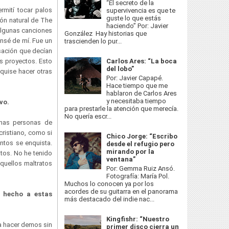
“El secreto de la
rmití tocar palos
supervivencia es que te
guste lo que estás
ión natural de The
haciendo” Por: Javier
 algunas canciones
González Hay historias que
ansé de mí. Fue un
trascienden lo pur...
nsación que decían
s proyectos. Esto
Carlos Ares: “La boca
del lobo”
 quise hacer otras
Por: Javier Capapé.
Hace tiempo que me
hablaron de Carlos Ares
y necesitaba tiempo
vo.
para prestarle la atención que merecía.
No quería escr...
chas personas de
ristiano, como si
Chico Jorge: “Escribo
ntos se enquista.
desde el refugio pero
mirando por la
atos. No he tenido
ventana”
aquellos maltratos
Por: Gemma Ruiz Ansó.
Fotografía: María Pol.
Muchos lo conocen ya por los
acordes de su guitarra en el panorama
e hecho a estas
más destacado del indie nac...
Kingfishr: “Nuestro
 a hacer demos sin
primer disco cierra un