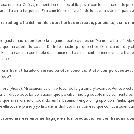
n esa meseta. Qué va, no contaba con los altibajos ni con los cambios de prio
ada día en la furgoneta. Esa canción es mi visión de lo que ha sido mi gran av
aya radiografía del mundo actual te has marcado, por cierto, como m
e gusta más, sobre todo la segunda parte que es un “vamos a bailar”. Me v
 que ha aportado cosas. Disfruto mucho porque él es Dj y cuando doy al
”. Es una canción que habla de la ansiedad básicamente. Tienen un aire flame
menco.
rrera has utilizado diversas paletas sonoras. Visto con perspectiva,
ómodo?
noro (Risas). Mi esencia es un tío tocando la guitarra y tocando. Por eso esté 
er un disco pop. La sensación que percibo más agradable musicalmente es t
lo que más disfruto tocando es la batería. Tengo un grupo con Paula, qu
ella toca el piano y yo la batería, disfruto más con eso que con cualquier ot
aprovechas ese enorme bagaje en tus producciones con bandas co