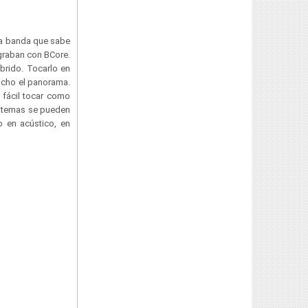
una banda que sabe
graban con BCore.
íbrido. Tocarlo en
ucho el panorama.
 fácil tocar como
s temas se pueden
o en acústico, en