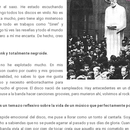
r el saxo. He estado escuchando
go todos los discos en vinilo. No es
a mucho, pero tiene algo misterioso
e todo en trabajos como “Siren” y
go tú ves las reseñas y todo el mundo
pero a mí me encanta. De hecho, creo
unk y totalmente negroide.
no he explotado mucho. En mis
son cuatro por cuatro y mis grooves
realidad, no sabes lo que me gusta
oso y necesito emborracharme para
 mucho el groove. El disco nació de sampleados. Hay antecedentes en un 
use a la banda hacer canciones groovies, pero murieron ahí, volvimos al roc
s un temazo reflexivo sobre la vida de un músico que perfectamente po
úspide emocional del disco, me puse a llorar como un tonto al cantarla. Soy
echo a sabiendas que no se puede agarrar al pasado y sus días de gloria. C
banda vivía al cien por cien de tocar, creía que aquello era mi cometido en 