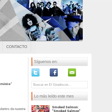
CONTACTO
Síguenos en:
r música”
Lo más leído este mes
Smoked Salmon:
 dentro de nuestra
“Smoked Salmon”