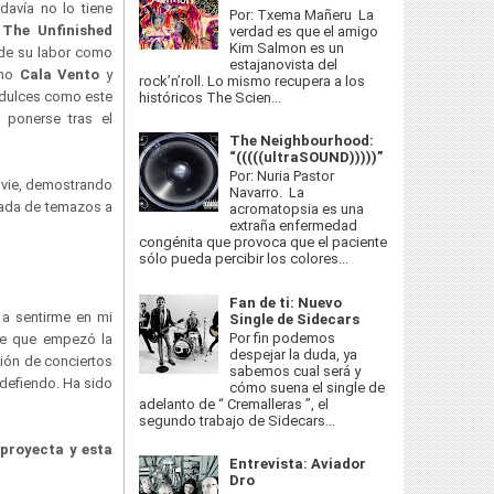
davía no lo tiene
Por: Txema Mañeru La
The Unfinished
verdad es que el amigo
Kim Salmon es un
de su labor como
estajanovista del
omo
Cala Vento
y
rock’n’roll. Lo mismo recupera a los
n dulces como este
históricos The Scien...
 ponerse tras el
The Neighbourhood:
“(((((ultraSOUND)))))”
Por: Nuria Pastor
ovie, demostrando
Navarro. La
asada de temazos a
acromatopsia es una
extraña enfermedad
congénita que provoca que el paciente
sólo pueda percibir los colores...
Fan de ti: Nuevo
a sentirme en mi
Single de Sidecars
Por fin podemos
de que empezó la
despejar la duda, ya
ción de conciertos
sabemos cual será y
 defiendo. Ha sido
cómo suena el single de
adelanto de “ Cremalleras ”, el
segundo trabajo de Sidecars...
 proyecta y esta
Entrevista: Aviador
Dro