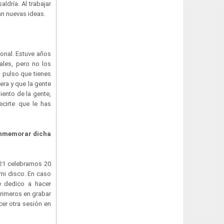
dría. Al trabajar
an nuevas ideas.
onal. Estuve años
ales, pero no los
 pulso que tienes
era y que la gente
ento de la gente,
cirte que le has
conmemorar dicha
2021 celebramos 20
 mi disco. En caso
 dedico a hacer
rimeros en grabar
cer otra sesión en