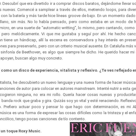
. Descubrí que era divertido ir a comprar discos baratos, dejándome llevar so
s nuevas. Comencé a samplear a través de ellos, metiendo loops, para diver
con la batería y más tarde hice líneas groove de bajo. En un momento dado c
ellano, sin más. No lo había pensado, pero como estaba en un modo de h
micro, en una suerte de “automatic writting”, lo mismo, pero cantando, como 
, pero melódicamente. Vi que me gustaba y seguí por ahí. He hecho canc
lán tiene un hándicap, allí la escena es conservadora y hay interés en pres
iones para preservarlo, pero con un criterio musical ausente. En Cataluña más 
 sinfonía de Beethoven, es algo que siempre he dicho. He querido hacer mi
te apoyan, buscan algo muy concreto.
como un disco de experiencia, vitalista y reflexivo. ¿Te ves reflejado e
italista, he descubierto un nuevo lenguaje y una nueva forma de hacer músic
anciones de autor para colocar en autores mainstream. Intenté nutrir a esta g
cogieron ninguna, no era mi rollo. Quería hacer cosas nuevas y producirl
na banda rock que graba y gira. Quizás soy yo vital y esté renaciendo. Reflexi
. Prefiero actuar poco y pensar lo que hago con determinación, es mi 
música es una forma de expresar las cosas difíciles como la tristeza y el en
ancólico, tengo pocas canciones de tío contento.
e un toque Roxy Music.