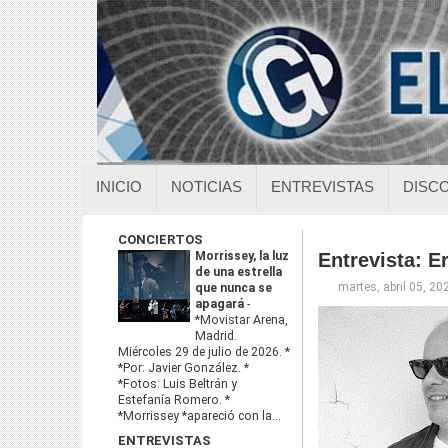
INICIO
NOTICIAS
ENTREVISTAS
DISC
CONCIERTOS
Morrissey, la luz
Entrevista: E
de una estrella
martes, abril 05, 20
que nunca se
apagará
-
*Movistar Arena,
Madrid.
Miércoles 29 de julio de 2026. *
*Por: Javier González. *
*Fotos: Luis Beltrán y
Estefanía Romero. *
*Morrissey *apareció con la...
ENTREVISTAS