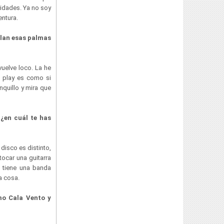
ridades. Ya no soy
entura.
olan esas palmas
uelve loco. La he
 play es como si
nquillo y mira que
 ¿en cuál te has
disco es distinto,
ocar una guitarra
e tiene una banda
ra cosa.
mo Cala Vento y