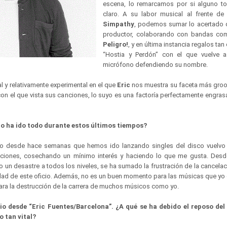
escena, lo remarcamos por si alguno to
claro. A su labor musical al frente de
Simpathy
, podemos sumar lo acertado 
productor, colaborando con bandas c
Peligro!
, y en última instancia regalos ta
“Hostia y Perdón” con el que vuelve a
micrófono defendiendo su nombre.
tal y relativamente experimental en el que
Eric
nos muestra su faceta más gro
o con el que vista sus canciones, lo suyo es una factoría perfectamente engr
mo ha ido todo durante estos últimos tiempos?
ro desde hace semanas que hemos ido lanzando singles del disco vuelvo 
nciones, cosechando un mínimo interés y haciendo lo que me gusta. Des
 un desastre a todos los niveles, se ha sumado la frustración de la cancela
ilidad de este oficio. Además, no es un buen momento para las músicas que yo
para la destrucción de la carrera de muchos músicos como yo.
io desde “Eric Fuentes/Barcelona”. ¿A qué se ha debido el reposo del
o tan vital?