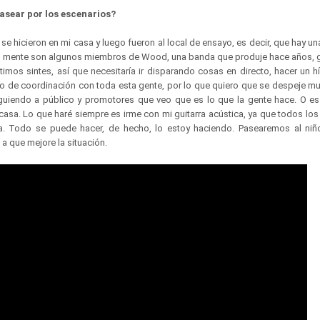
pasear por los escenarios?
se hicieron en mi casa y luego fueron al local de ensayo, es decir, que hay 
s mente son algunos miembros de Wood, una banda que produje hace años, 
timos sintes, así que necesitaría ir disparando cosas en directo, hacer un h
rro de coordinación con toda esta gente, por lo que quiero que se despeje m
guiendo a público y promotores que veo que es lo que la gente hace. O es
asa. Lo que haré siempre es irme con mi guitarra acústica, ya que todos lo
ra. Todo se puede hacer, de hecho, lo estoy haciendo. Pasearemos al niñ
a que mejore la situación.