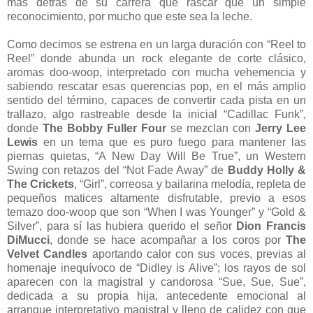
más detrás de su carrera que rascar que un simple
reconocimiento, por mucho que este sea la leche.
Como decimos se estrena en un larga duración con “Reel to
Reel” donde abunda un rock elegante de corte clásico,
aromas doo-woop, interpretado con mucha vehemencia y
sabiendo rescatar esas querencias pop, en el más amplio
sentido del término, capaces de convertir cada pista en un
trallazo, algo rastreable desde la inicial “Cadillac Funk”,
donde
The Bobby Fuller Four
se mezclan con
Jerry Lee
Lewis
en un tema que es puro fuego para mantener las
piernas quietas, “A New Day Will Be True”, un Western
Swing con retazos del “Not Fade Away” de
Buddy Holly &
The Crickets
, “Girl”, correosa y bailarina melodía, repleta de
pequeños matices altamente disfrutable, previo a esos
temazo doo-woop que son “When I was Younger” y “Gold &
Silver”, para sí las hubiera querido el señor
Dion Francis
DiMucci
, donde se hace acompañar a los coros por
The
Velvet Candles
aportando calor con sus voces, previas al
homenaje inequívoco de “Didley is Alive”; los rayos de sol
aparecen con la magistral y candorosa “Sue, Sue, Sue”,
dedicada a su propia hija, antecedente emocional al
arranque interpretativo magistral y lleno de calidez con que