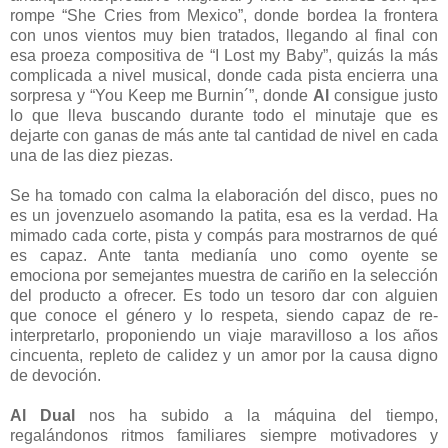
rompe “She Cries from Mexico”, donde bordea la frontera
con unos vientos muy bien tratados, llegando al final con
esa proeza compositiva de “I Lost my Baby”, quizás la más
complicada a nivel musical, donde cada pista encierra una
sorpresa y “You Keep me Burnin´”, donde
Al
consigue justo
lo que lleva buscando durante todo el minutaje que es
dejarte con ganas de más ante tal cantidad de nivel en cada
una de las diez piezas.
Se ha tomado con calma la elaboración del disco, pues no
es un jovenzuelo asomando la patita, esa es la verdad. Ha
mimado cada corte, pista y compás para mostrarnos de qué
es capaz. Ante tanta medianía uno como oyente se
emociona por semejantes muestra de cariño en la selección
del producto a ofrecer. Es todo un tesoro dar con alguien
que conoce el género y lo respeta, siendo capaz de re-
interpretarlo, proponiendo un viaje maravilloso a los años
cincuenta, repleto de calidez y un amor por la causa digno
de devoción.
Al Dual
nos ha subido a la máquina del tiempo,
regalándonos ritmos familiares siempre motivadores y