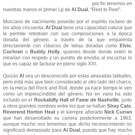
por fin tenemos en
nuestras manos el primer Lp de
Al Dual
, “Reel to Reel”.
Murciano de nacimiento poseído por el espíritu rockero de
los años cincuenta,
Al Dual
tiene una capacidad natural que
le permite retrotraer con sus composiciones a la época
dorada del género, a través de la que emparenta
directamente con clásicos de letras doradas como
Elvis
,
Cochran
o
Buddy Holly
, quienes desde donde estén le
mirarían con respeto y un puntito de envidia al escuchar lo
que es capaz de facturar en pleno siglo XXI.
Quizás
Al
sea un desconocido por estas atrasadas latitudes,
pero está más que bien considerado al otro lado del charco,
en la meca del Rock and Roll, donde ya hace tiempo le ven
como un imprescindible del género. No en vano ha sido
incluido en el
Rockabilly Hall of Fame de Nashville
, junto
a otros grandes nombres entre los que se hallan
Stray Cats
,
Reverend Horton Heat
y el siempre añorado
Nick Curran
que han desarrollado su carrera posteriormente a 1963,
aunque mucho nos tememos que dicho reconocimiento no
significará demasiado para
Al Dual
, puesto que hay mucho