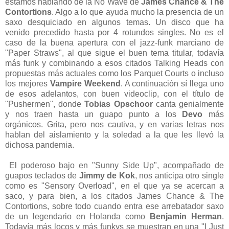
estamos hablando de la No Wave de
James Chance & The
Contortions
. Algo a lo que ayuda mucho la presencia de un
saxo desquiciado en algunos temas. Un disco que ha
venido precedido hasta por 4 rotundos singles. No es el
caso de la buena apertura con el jazz-funk marciano de
"Paper Straws", al que sigue el buen tema titular, todavía
más funk y combinando a esos citados Talking Heads con
propuestas más actuales como los Parquet Courts o incluso
los mejores
Vampire Weekend
. A continuación sí llega uno
de esos adelantos, con buen videoclip, con el título de
"Pushermen", donde
Tobias Opschoor
canta genialmente
y nos traen hasta un guapo punto a los
Devo
más
orgánicos. Grita, pero nos cautiva, y en varias letras nos
hablan del aislamiento y la soledad a la que les llevó la
dichosa pandemia.
El poderoso bajo en "Sunny Side Up", acompañado de
guapos teclados de
Jimmy de Kok
, nos anticipa otro single
como es "Sensory Overload", en el que ya se acercan a
saco, y para bien, a los citados James Chance & The
Contortions, sobre todo cuando entra ese arrebatador saxo
de un legendario en Holanda como
Benjamin Herman
.
Todavía más locos y más funkys se muestran en una "I Just