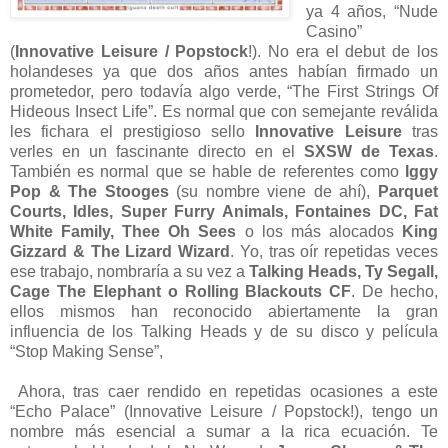
ya 4 años, “Nude
Casino”
(
Innovative Leisure / Popstock
!). No era el debut de los
holandeses ya que dos años antes habían firmado un
prometedor, pero todavía algo verde, “The First Strings Of
Hideous Insect Life”. Es normal que con semejante reválida
les fichara el prestigioso sello
Innovative Leisure
tras
verles en un fascinante directo en el
SXSW de Texas
.
También es normal que se hable de referentes como
Iggy
Pop & The Stooges
(su nombre viene de ahí),
Parquet
Courts, Idles, Super Furry Animals, Fontaines DC, Fat
White Family, Thee Oh Sees
o los más alocados
King
Gizzard & The Lizard Wizard
. Yo, tras oír repetidas veces
ese trabajo, nombraría a su vez a
Talking Heads, Ty Segall,
Cage The Elephant o Rolling Blackouts CF
. De hecho,
ellos mismos han reconocido abiertamente la gran
influencia de los Talking Heads y de su disco y película
“Stop Making Sense”,
Ahora, tras caer rendido en repetidas ocasiones a este
“Echo Palace” (Innovative Leisure / Popstock!), tengo un
nombre más esencial a sumar a la rica ecuación. Te