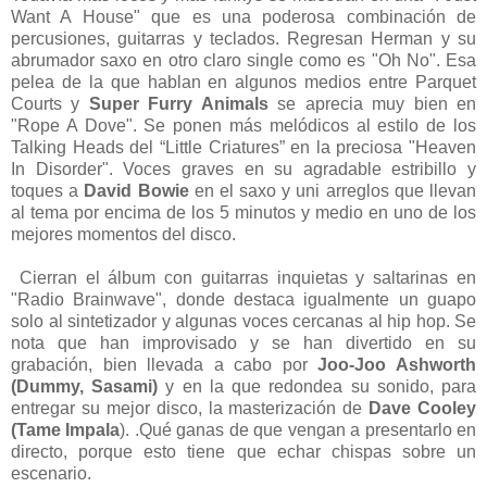
Want A House" que es una poderosa combinación de
percusiones, guitarras y teclados. Regresan Herman y su
abrumador saxo en otro claro single como es "Oh No". Esa
pelea de la que hablan en algunos medios entre Parquet
Courts y
Super Furry Animals
se aprecia muy bien en
"Rope A Dove". Se ponen más melódicos al estilo de los
Talking Heads del “Little Criatures” en la preciosa "Heaven
In Disorder". Voces graves en su agradable estribillo y
toques a
David Bowie
en el saxo y uni arreglos que llevan
al tema por encima de los 5 minutos y medio en uno de los
mejores momentos del disco.
Cierran el álbum con guitarras inquietas y saltarinas en
"Radio Brainwave", donde destaca igualmente un guapo
solo al sintetizador y algunas voces cercanas al hip hop. Se
nota que han improvisado y se han divertido en su
grabación, bien llevada a cabo por
Joo-Joo Ashworth
(Dummy, Sasami)
y en la que redondea su sonido, para
entregar su mejor disco, la masterización de
Dave Cooley
(Tame Impala
). .Qué ganas de que vengan a presentarlo en
directo, porque esto tiene que echar chispas sobre un
escenario.