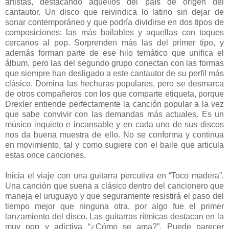
artistas, destacando aquellos del país de origen del
cantautor. Un disco que reivindica lo latino sin dejar de
sonar contemporáneo y que podría dividirse en dos tipos de
composiciones: las más bailables y aquellas con toques
cercanos al pop. Sorprenden más las del primer tipo, y
además forman parte de ese hilo temático que unifica el
álbum, pero las del segundo grupo conectan con las formas
que siempre han desligado a este cantautor de su perfil más
clásico. Domina las hechuras populares, pero se desmarca
de otros compañeros con los que comparte etiqueta, porque
Drexler entiende perfectamente la canción popular a la vez
que sabe convivir con las demandas más actuales. Es un
músico inquieto e incansable y en cada uno de sus discos
nos da buena muestra de ello. No se conforma y continua
en movimiento, tal y como sugiere con el baile que articula
estas once canciones.
Inicia el viaje con una guitarra percutiva en “Toco madera”.
Una canción que suena a clásico dentro del cancionero que
maneja el uruguayo y que seguramente resistirá el paso del
tiempo mejor que ninguna otra, por algo fue el primer
lanzamiento del disco. Las guitarras rítmicas destacan en la
muy pop y adictiva “¿Cómo se ama?”. Puede parecer