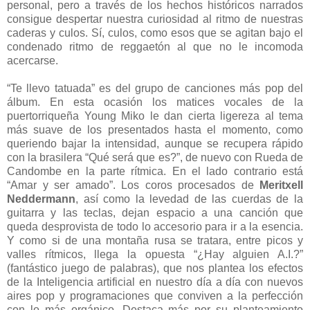
personal, pero a través de los hechos históricos narrados
consigue despertar nuestra curiosidad al ritmo de nuestras
caderas y culos. Sí, culos, como esos que se agitan bajo el
condenado ritmo de reggaetón al que no le incomoda
acercarse.
“Te llevo tatuada” es del grupo de canciones más pop del
álbum. En esta ocasión los matices vocales de la
puertorriqueña Young Miko le dan cierta ligereza al tema
más suave de los presentados hasta el momento, como
queriendo bajar la intensidad, aunque se recupera rápido
con la brasilera “Qué será que es?”, de nuevo con Rueda de
Candombe en la parte rítmica. En el lado contrario está
“Amar y ser amado”. Los coros procesados de
Meritxell
Neddermann
, así como la levedad de las cuerdas de la
guitarra y las teclas, dejan espacio a una canción que
queda desprovista de todo lo accesorio para ir a la esencia.
Y como si de una montaña rusa se tratara, entre picos y
valles rítmicos, llega la opuesta “¿Hay alguien A.I.?”
(fantástico juego de palabras), que nos plantea los efectos
de la Inteligencia artificial en nuestro día a día con nuevos
aires pop y programaciones que conviven a la perfección
con lo más orgánico. Destaca más por su planteamiento