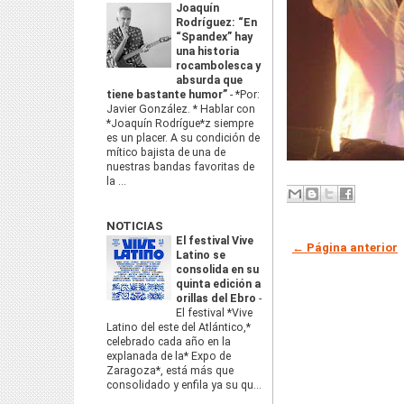
Joaquín
Rodríguez: “En
“Spandex” hay
una historia
rocambolesca y
absurda que
tiene bastante humor”
-
*Por:
Javier González. * Hablar con
*Joaquín Rodrígue*z siempre
es un placer. A su condición de
mítico bajista de una de
nuestras bandas favoritas de
la ...
NOTICIAS
El festival Vive
← Página anterior
Latino se
consolida en su
quinta edición a
orillas del Ebro
-
El festival *Vive
Latino del este del Atlántico,*
celebrado cada año en la
explanada de la* Expo de
Zaragoza*, está más que
consolidado y enfila ya su qu...