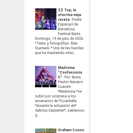
ZZ Top, la
efectiva vieja
receta
-
Poble
Espanyol de
Barcelona,
Festival Barts.
Domingo, 19 de julio de 2026.
*Texto y fotografías: Àlex
Guimerà. * Una de las bandas
que ha mantenido intac...
Madonna:
“Confessions
II”
-
Por: Nuria
Pastor Navarro
Cuando
*Madonna *se
subió por sorpresa a los
escenarios de *Coachella
*durante la actuación de*
Sabrina Carpenter*, sabíamos
q...
Graham Coxon: