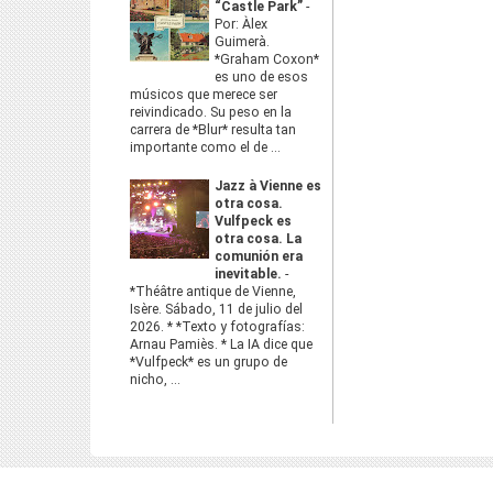
“Castle Park”
-
Por: Àlex
Guimerà.
*Graham Coxon*
es uno de esos
músicos que merece ser
reivindicado. Su peso en la
carrera de *Blur* resulta tan
importante como el de ...
Jazz à Vienne es
otra cosa.
Vulfpeck es
otra cosa. La
comunión era
inevitable.
-
*Théâtre antique de Vienne,
Isère. Sábado, 11 de julio del
2026. * *Texto y fotografías:
Arnau Pamiès. * La IA dice que
*Vulfpeck* es un grupo de
nicho, ...