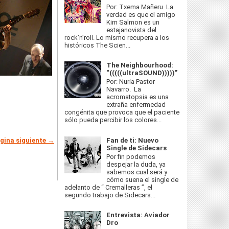
Por: Txema Mañeru La
verdad es que el amigo
Kim Salmon es un
estajanovista del
rock’n’roll. Lo mismo recupera a los
históricos The Scien...
The Neighbourhood:
“(((((ultraSOUND)))))”
Por: Nuria Pastor
Navarro. La
acromatopsia es una
extraña enfermedad
congénita que provoca que el paciente
sólo pueda percibir los colores...
gina siguiente →
Fan de ti: Nuevo
Single de Sidecars
Por fin podemos
despejar la duda, ya
sabemos cual será y
cómo suena el single de
adelanto de “ Cremalleras ”, el
segundo trabajo de Sidecars...
Entrevista: Aviador
Dro