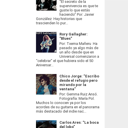
“El secreto de la
supervivencia es que te
guste lo que estás
haciendo” Por: Javier
González Hay historias que
trascienden lo pur...
Rory Gallagher:
"Blues"
Por: Txema Mañeru Ha
pasado ya algo más de
un año desde que en
Universal comenzaron a
“celebrar” el que hubiera sido el 50
Aniversar...
Chico Jorge: “Escribo
desde el refugio pero
mirando por la
ventana”
Por: Gemma Ruiz Ansó.
Fotografía: María Pol.
Muchos lo conocen ya por los
acordes de su guitarra en el panorama
más destacado del indie nac...
Carlos Ares: “La boca
del lobo”