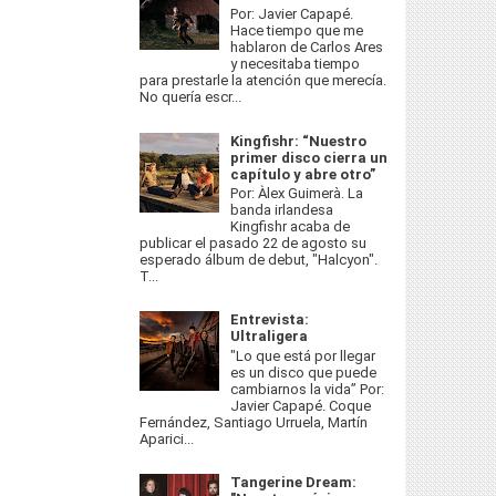
Por: Javier Capapé.
Hace tiempo que me
hablaron de Carlos Ares
y necesitaba tiempo
para prestarle la atención que merecía.
No quería escr...
Kingfishr: “Nuestro
primer disco cierra un
capítulo y abre otro”
Por: Àlex Guimerà. La
banda irlandesa
Kingfishr acaba de
publicar el pasado 22 de agosto su
esperado álbum de debut, "Halcyon".
T...
Entrevista:
Ultraligera
"Lo que está por llegar
es un disco que puede
cambiarnos la vida” Por:
Javier Capapé. Coque
Fernández, Santiago Urruela, Martín
Aparici...
Tangerine Dream: