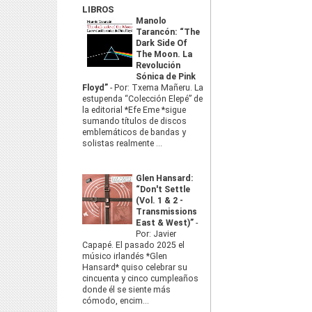
LIBROS
Manolo
Tarancón: “The
Dark Side Of
The Moon. La
Revolución
Sónica de Pink
Floyd”
-
Por: Txema Mañeru. La
estupenda “Colección Elepé” de
la editorial *Efe Eme *sigue
sumando títulos de discos
emblemáticos de bandas y
solistas realmente ...
Glen Hansard:
“Don't Settle
(Vol. 1 & 2 -
Transmissions
East & West)”
-
Por: Javier
Capapé. El pasado 2025 el
músico irlandés *Glen
Hansard* quiso celebrar su
cincuenta y cinco cumpleaños
donde él se siente más
cómodo, encim...