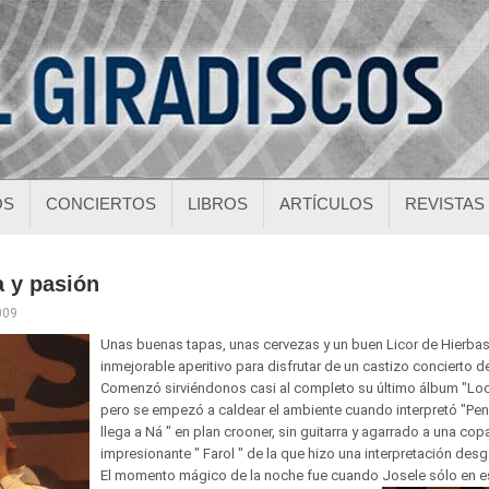
OS
CONCIERTOS
LIBROS
ARTÍCULOS
REVISTAS
a y pasión
009
Unas buenas tapas, unas cervezas y un buen Licor de Hierbas
inmejorable aperitivo para disfrutar de un castizo concierto d
Comenzó sirviéndonos casi al completo su último álbum "Lo
pero se empezó a caldear el ambiente cuando interpretó "Pe
llega a Ná " en plan crooner, sin guitarra y agarrado a una copa
impresionante " Farol " de la que hizo una interpretación desg
El momento mágico de la noche fue cuando Josele sólo en 