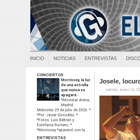
INICIO
NOTICIAS
ENTREVISTAS
DISC
CONCIERTOS
Morrissey, la luz
Josele, locur
de una estrella
viernes, enero 16, 2
que nunca se
apagará
-
*Movistar Arena,
Madrid.
Miércoles 29 de julio de 2026. *
*Por: Javier González. *
*Fotos: Luis Beltrán y
Estefanía Romero. *
*Morrissey *apareció con la...
ENTREVISTAS