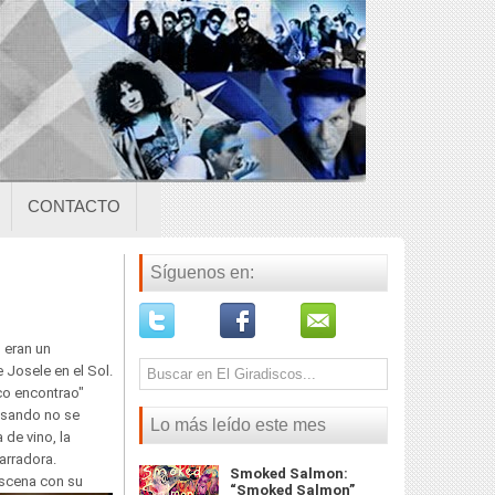
CONTACTO
Síguenos en:
 eran un
e Josele en el Sol.
co encontrao"
nsando no se
Lo más leído este mes
 de vino, la
arradora.
Smoked Salmon:
escena con su
“Smoked Salmon”