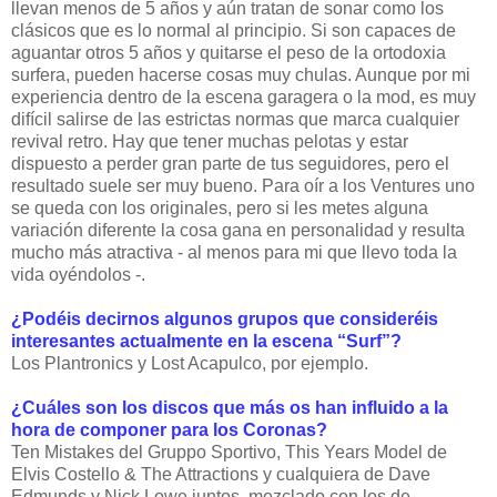
llevan menos de 5 años y aún tratan de sonar como los
clásicos que es lo normal al principio. Si son capaces de
aguantar otros 5 años y quitarse el peso de la ortodoxia
surfera, pueden hacerse cosas muy chulas. Aunque por mi
experiencia dentro de la escena garagera o la mod, es muy
difícil salirse de las estrictas normas que marca cualquier
revival retro. Hay que tener muchas pelotas y estar
dispuesto a perder gran parte de tus seguidores, pero el
resultado suele ser muy bueno. Para oír a los Ventures uno
se queda con los originales, pero si les metes alguna
variación diferente la cosa gana en personalidad y resulta
mucho más atractiva - al menos para mi que llevo toda la
vida oyéndolos -.
¿Podéis decirnos algunos grupos que consideréis
interesantes actualmente en la escena “Surf”?
Los Plantronics y Lost Acapulco, por ejemplo.
¿Cuáles son los discos que más os han influido a la
hora de componer para los Coronas?
Ten Mistakes del Gruppo Sportivo, This Years Model de
Elvis Costello & The Attractions y cualquiera de Dave
Edmunds y Nick Lowe juntos, mezclado con los de