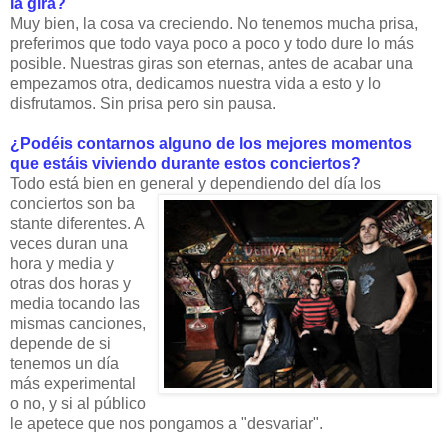
la gira?
Muy bien, la cosa va creciendo. No tenemos mucha prisa,
preferimos que todo vaya poco a poco y todo dure lo más
posible. Nuestras giras son eternas, antes de acabar una
empezamos otra, dedicamos nuestra vida a esto y lo
disfrutamos. Sin prisa pero sin pausa.
¿Podéis contarnos alguno de los mejores momentos
que estáis viviendo durante estos conciertos?
Todo está bien en general y dependiendo del día los
conciertos son ba
stante diferentes. A
veces duran una
hora y media y
otras dos horas y
media tocando las
mismas canciones,
depende de si
tenemos un día
más experimental
o no, y si al público
le apetece que nos pongamos a "desvariar".