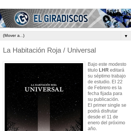
▼
La Habitación Roja / Universal
Bajo este modesto
titulo
LHR
editará
su séptimo trabajo
de estudio. El 22
de Febrero es la
fecha fijada para
su publicación.
El primer single se
podrá disfrutar
desde el 11 de
enero del próximo
año.