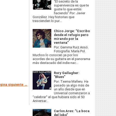
“El secreto de la
supervivencia es que te
guste lo que estás
haciendo” Por: Javier
González Hay historias que
trascienden lo pur...
Chico Jorge: “Escribo
desde el refugio pero
mirando por la
ventana”
Por: Gemma Ruiz Ansó.
Fotografía: María Pol.
Muchos lo conocen ya por los
acordes de su guitarra en el panorama
más destacado del indie nac...
Rory Gallagher:
"Blues"
Por: Txema Mañeru Ha
gina siguiente →
pasado ya algo más de
un año desde que en
Universal comenzaron a
“celebrar” el que hubiera sido el 50
Aniversar...
Carlos Ares: “La boca
del lobo”