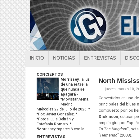
INICIO
NOTICIAS
ENTREVISTAS
DISC
CONCIERTOS
Morrissey, la luz
North Mississ
de una estrella
jueves, marzo 10, 
que nunca se
apagará
-
Convertidos en uno de
*Movistar Arena,
principales del blues &
Madrid.
Miércoles 29 de julio de 2026. *
compuesto por los h
*Por: Javier González. *
Dickinson
, estarán p
*Fotos: Luis Beltrán y
amplia gira por Españ
Estefanía Romero. *
To The Kingdom
”, oct
*Morrissey *apareció con la...
“
Hernando
” (2008).
ENTREVISTAS