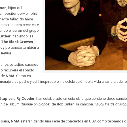
nson
, hijos del
compositor de Memphis
emente fallecido hace
eunieron para crear este
ando el parón del grupo
uther
, haciendo las
n
The Black Crowes
, a
dy
pertenece también a
y Revue
.
darios
estudios caseros
co recupera el sonido
 de
NMA
. Como es
menaje a su padre y está inspirado en la celebración de la vida ante la cruda re
Staples
o
Ry Cooder
, han colaborado en esta obra que contiene doce cancio
ón del álbum “
Blonde on blonde
” de
Bob Dylan
, la canción “
Stuck Inside of Mob
.
spaña,
NMA
estarán dando una serie de conciertos en USA como teloneros 