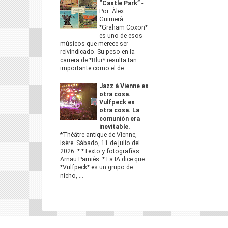
“Castle Park”
-
Por: Àlex
Guimerà.
*Graham Coxon*
es uno de esos
músicos que merece ser
reivindicado. Su peso en la
carrera de *Blur* resulta tan
importante como el de ...
Jazz à Vienne es
otra cosa.
Vulfpeck es
otra cosa. La
comunión era
inevitable.
-
*Théâtre antique de Vienne,
Isère. Sábado, 11 de julio del
2026. * *Texto y fotografías:
Arnau Pamiès. * La IA dice que
*Vulfpeck* es un grupo de
nicho, ...