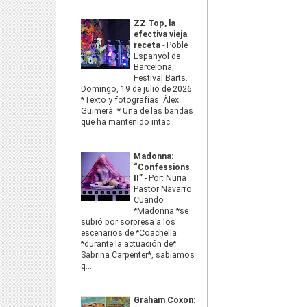
ZZ Top, la
efectiva vieja
receta
-
Poble
Espanyol de
Barcelona,
Festival Barts.
Domingo, 19 de julio de 2026.
*Texto y fotografías: Àlex
Guimerà. * Una de las bandas
que ha mantenido intac...
Madonna:
“Confessions
II”
-
Por: Nuria
Pastor Navarro
Cuando
*Madonna *se
subió por sorpresa a los
escenarios de *Coachella
*durante la actuación de*
Sabrina Carpenter*, sabíamos
q...
Graham Coxon: