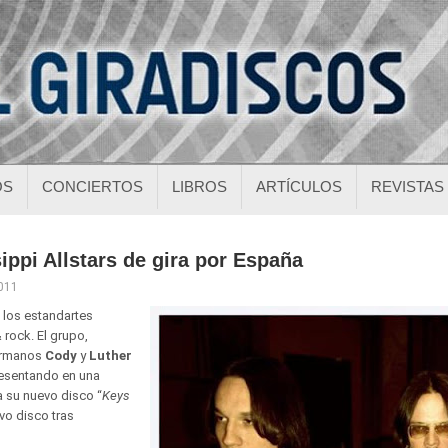
OS
CONCIERTOS
LIBROS
ARTÍCULOS
REVISTAS
ippi Allstars de gira por España
2011
 los estandartes
 rock. El grupo,
ermanos
Cody
y
Luther
resentando en una
a su nuevo disco “
Keys
avo disco tras