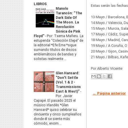
LIBROS
Estas serán las fecha
Manolo
Tarancón: “The
13 Mayo / Barcelona, B
Dark Side Of
The Moon. La
14 Mayo / Valencia, D
Revolución
15 Mayo / Murcia, Sal
Sónica de Pink
17 Mayo / Cádiz, Supe
Floyd”
-
Por: Txema Mañeru. La
18 Mayo / Madrid, Ca
estupenda “Colección Elepé” de
la editorial *Efe Eme *sigue
19 Mayo / A Coruña, 
sumando títulos de discos
20 Mayo / Gijon, Casi
emblemáticos de bandas y
21 Mayo / Bilbao, Ka
solistas realmente ...
Por Alberto Vicente
Glen Hansard:
“Don't Settle
(Vol. 1 & 2 -
Transmissions
East & West)”
-
← Página anterior
Por: Javier
Capapé. El pasado 2025 el
músico irlandés *Glen
Hansard* quiso celebrar su
cincuenta y cinco cumpleaños
donde él se siente más
cómodo, encim...