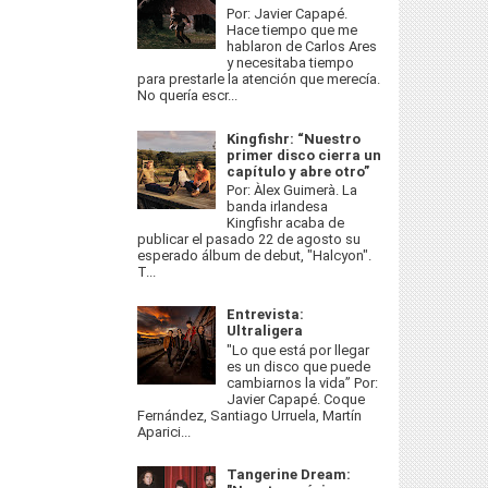
Por: Javier Capapé.
Hace tiempo que me
hablaron de Carlos Ares
y necesitaba tiempo
para prestarle la atención que merecía.
No quería escr...
Kingfishr: “Nuestro
primer disco cierra un
capítulo y abre otro”
Por: Àlex Guimerà. La
banda irlandesa
Kingfishr acaba de
publicar el pasado 22 de agosto su
esperado álbum de debut, "Halcyon".
T...
Entrevista:
Ultraligera
"Lo que está por llegar
es un disco que puede
cambiarnos la vida” Por:
Javier Capapé. Coque
Fernández, Santiago Urruela, Martín
Aparici...
Tangerine Dream: