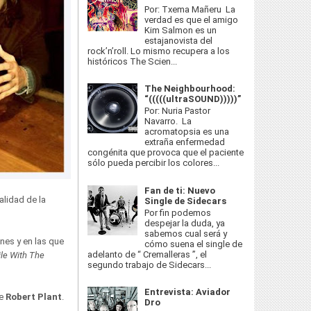
Por: Txema Mañeru La
verdad es que el amigo
Kim Salmon es un
estajanovista del
rock’n’roll. Lo mismo recupera a los
históricos The Scien...
The Neighbourhood:
“(((((ultraSOUND)))))”
Por: Nuria Pastor
Navarro. La
acromatopsia es una
extraña enfermedad
congénita que provoca que el paciente
sólo pueda percibir los colores...
Fan de ti: Nuevo
alidad de la
Single de Sidecars
Por fin podemos
despejar la duda, ya
sabemos cual será y
nes y en las que
cómo suena el single de
adelanto de “ Cremalleras ”, el
ile With The
segundo trabajo de Sidecars...
Entrevista: Aviador
de
Robert Plant
.
Dro