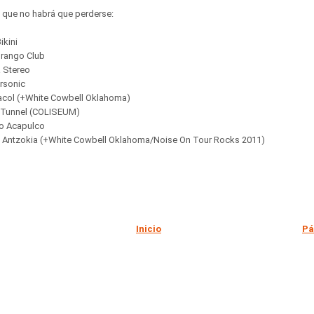
s que no habrá que perderse:
ikini
urango Club
a Stereo
rsonic
racol (+White Cowbell Oklahoma)
O Tunnel (COLISEUM)
no Acapulco
fe Antzokia (+White Cowbell Oklahoma/Noise On Tour Rocks 2011)
Inicio
Pá