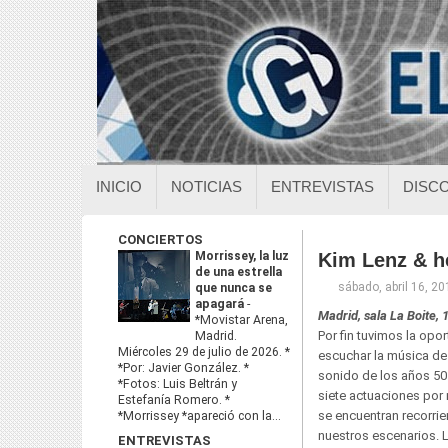
INICIO
NOTICIAS
ENTREVISTAS
DISC
CONCIERTOS
Morrissey, la luz
Kim Lenz & h
de una estrella
sábado, abril 16, 20
que nunca se
apagará
-
Madrid, sala La Boite,
*Movistar Arena,
Por fin tuvimos la opor
Madrid.
Miércoles 29 de julio de 2026. *
escuchar la música de 
*Por: Javier González. *
sonido de los años 50.
*Fotos: Luis Beltrán y
siete actuaciones por 
Estefanía Romero. *
se encuentran recorri
*Morrissey *apareció con la...
nuestros escenarios. L
ENTREVISTAS