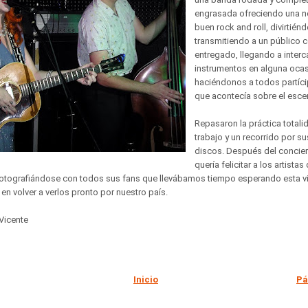
engrasada ofreciendo una n
buen rock and roll, divirtién
transmitiendo a un público
entregado, llegando a inter
instrumentos en alguna ocas
haciéndonos a todos partícip
que acontecía sobre el esce
Repasaron la práctica totali
trabajo y un recorrido por su
discos. Después del concie
quería felicitar a los artista
 fotografiándose con todos sus fans que llevábamos tiempo esperando esta vi
n volver a verlos pronto por nuestro país.
 Vicente
Inicio
Pá