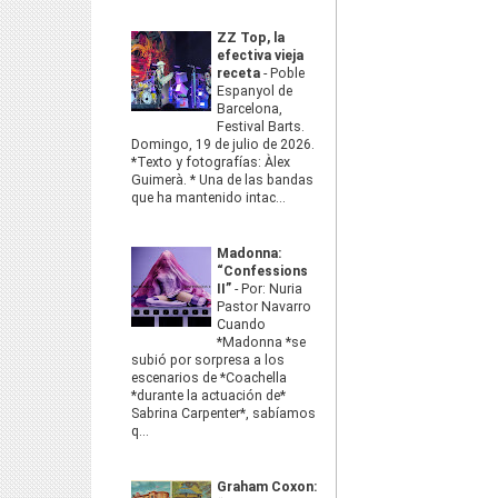
ZZ Top, la
efectiva vieja
receta
-
Poble
Espanyol de
Barcelona,
Festival Barts.
Domingo, 19 de julio de 2026.
*Texto y fotografías: Àlex
Guimerà. * Una de las bandas
que ha mantenido intac...
Madonna:
“Confessions
II”
-
Por: Nuria
Pastor Navarro
Cuando
*Madonna *se
subió por sorpresa a los
escenarios de *Coachella
*durante la actuación de*
Sabrina Carpenter*, sabíamos
q...
Graham Coxon: