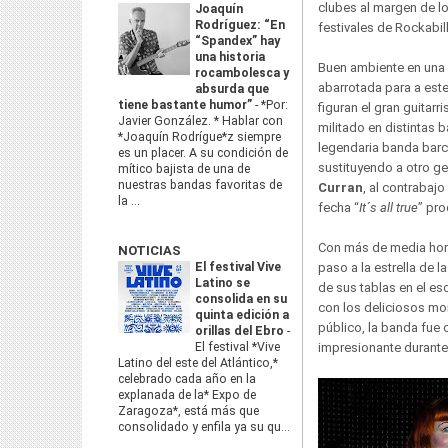
clubes al margen de lo
Joaquín
Rodríguez: “En
festivales de Rockabil
“Spandex” hay
una historia
Buen ambiente en una
rocambolesca y
abarrotada para a est
absurda que
tiene bastante humor”
-
*Por:
figuran el gran guitarri
Javier González. * Hablar con
militado en distintas
b
*Joaquín Rodrígue*z siempre
legendaria banda bar
es un placer. A su condición de
sustituyendo a otro g
mítico bajista de una de
nuestras bandas favoritas de
Curran
, al contrabajo
la ...
fecha “
It´s all true
” pro
Con más de media hora
NOTICIAS
El festival Vive
paso a la estrella de l
Latino se
de sus tablas en el es
consolida en su
con los deliciosos mo
quinta edición a
público, la banda fue
orillas del Ebro
-
El festival *Vive
impresionante durante
Latino del este del Atlántico,*
celebrado cada año en la
explanada de la* Expo de
Zaragoza*, está más que
consolidado y enfila ya su qu...