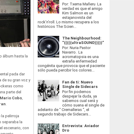
Por: Txema Mañeru La
verdad es que el amigo
Kim Salmon es un
estajanovista del
rock’n’roll. Lo mismo recupera a los
históricos The Scien...
The Neighbourhood:
“(((((ultraSOUND)))))”
Por: Nuria Pastor
Navarro. La
mo álbum hasta la
acromatopsia es una
extraña enfermedad
congénita que provoca que el paciente
sólo pueda percibir los colores...
ental pada dar
 de su gran voz y
Fan de ti: Nuevo
 rockeras como
Single de Sidecars
Por fin podemos
na parte del
despejar la duda, ya
Mario Cobo
,
sabemos cual será y
ran
.
cómo suena el single de
adelanto de “ Cremalleras ”, el
segundo trabajo de Sidecars...
la pelirroja
o separaba la
Entrevista: Aviador
 el escenario, con
Dro
tamente