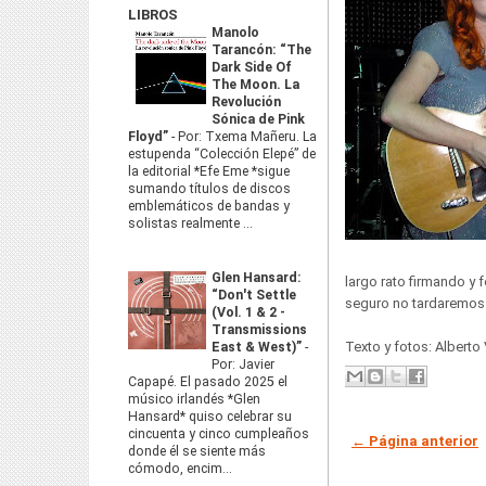
LIBROS
Manolo
Tarancón: “The
Dark Side Of
The Moon. La
Revolución
Sónica de Pink
Floyd”
-
Por: Txema Mañeru. La
estupenda “Colección Elepé” de
la editorial *Efe Eme *sigue
sumando títulos de discos
emblemáticos de bandas y
solistas realmente ...
Glen Hansard:
largo rato firmando y
“Don't Settle
seguro no tardaremos e
(Vol. 1 & 2 -
Transmissions
Texto y fotos: Alberto
East & West)”
-
Por: Javier
Capapé. El pasado 2025 el
músico irlandés *Glen
Hansard* quiso celebrar su
cincuenta y cinco cumpleaños
← Página anterior
donde él se siente más
cómodo, encim...