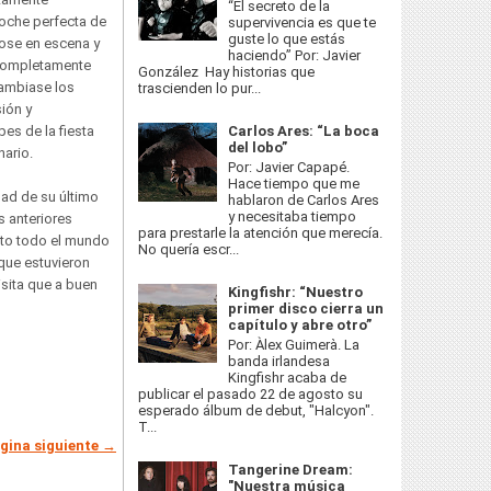
“El secreto de la
oche perfecta de
supervivencia es que te
guste lo que estás
dose en escena y
haciendo” Por: Javier
 completamente
González Hay historias que
cambiase los
trascienden lo pur...
ión y
es de la fiesta
Carlos Ares: “La boca
del lobo”
nario.
Por: Javier Capapé.
Hace tiempo que me
dad de su último
hablaron de Carlos Ares
y necesitaba tiempo
s anteriores
para prestarle la atención que merecía.
rto todo el mundo
No quería escr...
s que estuvieron
sita que a buen
Kingfishr: “Nuestro
primer disco cierra un
capítulo y abre otro”
Por: Àlex Guimerà. La
banda irlandesa
Kingfishr acaba de
publicar el pasado 22 de agosto su
esperado álbum de debut, "Halcyon".
T...
gina siguiente →
Tangerine Dream:
"Nuestra música