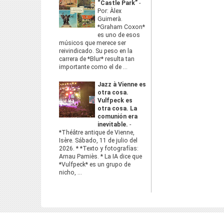
“Castle Park”
-
Por: Àlex
Guimerà.
*Graham Coxon*
es uno de esos
músicos que merece ser
reivindicado. Su peso en la
carrera de *Blur* resulta tan
importante como el de ...
Jazz à Vienne es
otra cosa.
Vulfpeck es
otra cosa. La
comunión era
inevitable.
-
*Théâtre antique de Vienne,
Isère. Sábado, 11 de julio del
2026. * *Texto y fotografías:
Arnau Pamiès. * La IA dice que
*Vulfpeck* es un grupo de
nicho, ...