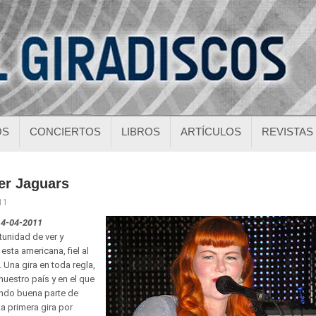
OS
CONCIERTOS
LIBROS
ARTÍCULOS
REVISTAS
er Jaguars
11
 14-04-2011
tunidad de ver y
esta americana, fiel al
 Una gira en toda regla,
nuestro país y en el que
endo buena parte de
a primera gira por