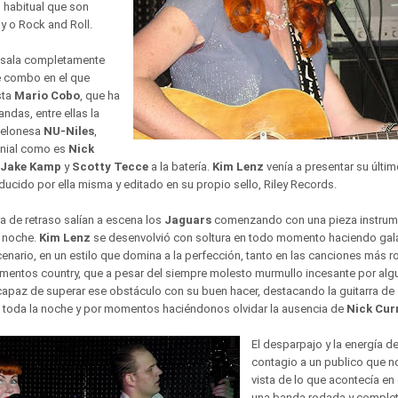
 habitual que son
ly o Rock and Roll.
 sala completamente
e combo en el que
sta
Mario Cobo
, que ha
andas, entre ellas la
celonesa
NU-Niles
,
enial como es
Nick
Jake Kamp
y
Scotty Tecce
a la batería.
Kim Lenz
venía a presentar su últi
ducido por ella misma y editado en su propio sello, Riley Records.
 de retraso salían a escena los
Jaguars
comenzando con una pieza instrum
a noche.
Kim Lenz
se desenvolvió con soltura en todo momento haciendo gala
cenario, en un estilo que domina a la perfección, tanto en las canciones más
mentos country, que a pesar del siempre molesto murmullo incesante por algu
 capaz de superar ese obstáculo con su buen hacer, destacando la guitarra de
 toda la noche y por momentos haciéndonos olvidar la ausencia de
Nick Cur
El desparpajo y la energía de 
contagio a un publico que n
vista de lo que acontecía en
una banda rodada y comple